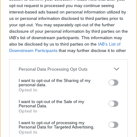
opt-out request is processed you may continue seeing
interest-based ads based on personal information utilized by
us or personal information disclosed to third parties prior to
your opt-out. You may separately opt-out of the further
Αν τα χάσατε
disclosure of your personal information by third parties on the
IAB’s list of downstream participants. This information may
also be disclosed by us to third parties on the
IAB’s List of
Downstream Participants
that may further disclose it to other
third parties.
Please note that this website/app uses one or more Google
Personal Data Processing Opt Outs
services and may gather and store information including but
not limited to your visit or usage behaviour. You may click to
I want to opt-out of the Sharing of my
personal data.
grant or deny consent to Google and its third-party tags to
Opted In
use your data for below specified purposes in below Google
Φωτιά στο Μουζάκι Ηλείας
Νέο βίντεο με τον
consent section.
I want to opt-out of the Sale of my
- Μεγάλη κινητοποίηση της
Μοτζτάμπα Χαμενεΐ 
Personal Data.
Πυροσβεστικής σε δασική
φουντώνουν οι φήμες 
Opted In
έκταση με πεύκα, πριν την
το αν βρίσκεται στη 
είσοδο του χωριού
I want to opt-out of processing my
Personal Data for Targeted Advertising.
Opted In