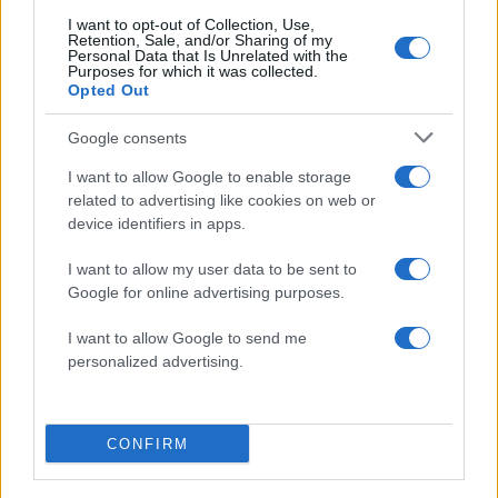
Σχόλια
I want to opt-out of Collection, Use,
Retention, Sale, and/or Sharing of my
Personal Data that Is Unrelated with the
Purposes for which it was collected.
Opted Out
Σχολίασε εδώ
Google consents
I want to allow Google to enable storage
related to advertising like cookies on web or
50 /50
device identifiers in apps.
I want to allow my user data to be sent to
Google for online advertising purposes.
2000 /2000
I want to allow Google to send me
personalized advertising.
Υποβολή σχολίου
Όροι Χρήσης
. Το site προστατεύεται από reCAPTCHA, ισχύουν
CONFIRM
Πολιτική Απορρήτου
&
Όροι Χρήσης
της Google.
Υγεία