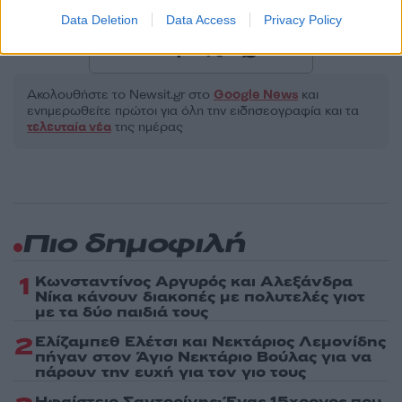
STORIES
ΠΟΝΟΣ
Data Deletion
Data Access
Privacy Policy
Share:
Ακολουθήστε το Νewsit.gr στο
Google News
και
ενημερωθείτε πρώτοι για όλη την ειδησεογραφία και τα
τελευταία νέα
της ημέρας
Πιο δημοφιλή
1
Κωνσταντίνος Αργυρός και Αλεξάνδρα
Νίκα κάνουν διακοπές με πολυτελές γιοτ
με τα δύο παιδιά τους
2
Ελίζαμπεθ Ελέτσι και Νεκτάριος Λεμονίδης
πήγαν στον Άγιο Νεκτάριο Βούλας για να
πάρουν την ευχή για τον γιο τους
Ηφαίστειο Σαντορίνης: Ένας 15χρονος που