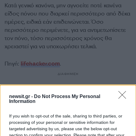
Κατά γενικό κανόνα, μην αγνοείτε ποτέ κανένα
είδος πόνου που διαρκεί περισσότερο από δέκα
ημέρες, ειδικά εάν επιδεινώνεται. Όσο
περισσότερο περιμένετε, για να αντιμετωπίσετε
τον πόνο, τόσο περισσότερος χρόνος θα
χρειαστεί για να υποχωρήσει τελικά.
Πηγή:
lifehacker.com
.
ΔΙΑΦΗΜΙΣΗ
newsit.gr -
Do Not Process My Personal
Information
If you wish to opt-out of the sale, sharing to third parties, or
processing of your personal or sensitive information for
targeted advertising by us, please use the below opt-out
section to confirm your selection. Please note that after your