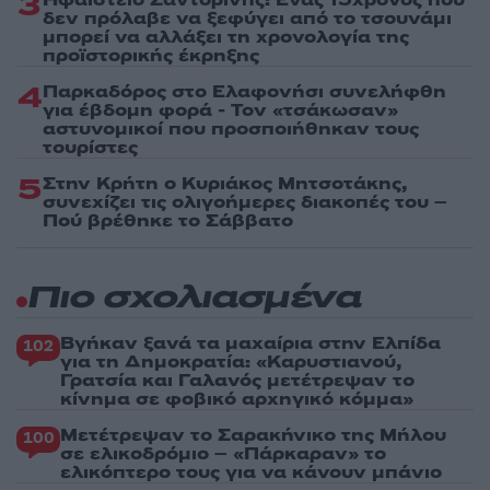
3
δεν πρόλαβε να ξεφύγει από το τσουνάμι
μπορεί να αλλάξει τη χρονολογία της
προϊστορικής έκρηξης
4
Παρκαδόρος στο Ελαφονήσι συνελήφθη
για έβδομη φορά - Τον «τσάκωσαν»
αστυνομικοί που προσποιήθηκαν τους
τουρίστες
5
Στην Κρήτη ο Κυριάκος Μητσοτάκης,
συνεχίζει τις ολιγοήμερες διακοπές του –
Πού βρέθηκε το Σάββατο
Πιο σχολιασμένα
Βγήκαν ξανά τα μαχαίρια στην Ελπίδα
102
για τη Δημοκρατία: «Καρυστιανού,
Γρατσία και Γαλανός μετέτρεψαν το
κίνημα σε φοβικό αρχηγικό κόμμα»
Μετέτρεψαν το Σαρακήνικο της Μήλου
100
σε ελικοδρόμιο – «Πάρκαραν» το
ελικόπτερο τους για να κάνουν μπάνιο