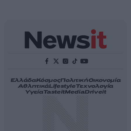
Ελλάδα
Κόσμος
Πολιτική
Οικονομία
Αθλητικά
Lifestyle
Τεχνολογία
Υγεία
Tasteit
Media
Driveit