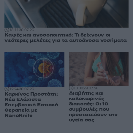
18:11
30.07.26
Καφές και ανοσοποιητικό: Τι δείχνουν οι
νεότερες μελέτες για τα αυτοάνοσα νοσήματα
13:03
29.07.26
12:24
30.07.26
Διαβήτης και
Καρκίνος Προστάτη:
καλοκαιρινές
Νέα Ελάχιστα
διακοπές: Οι 10
Επεμβατική Εστιακή
συμβουλές που
Θεραπεία με
προστατεύουν την
NanoKnife
υγεία σας