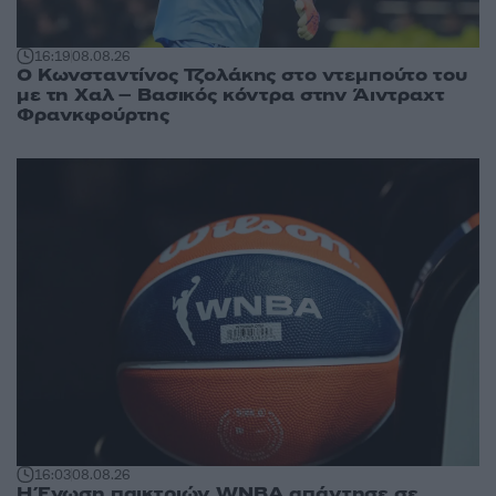
16:19
08.08.26
Ο Κωνσταντίνος Τζολάκης στο ντεμπούτο του
με τη Χαλ – Βασικός κόντρα στην Άιντραχτ
Φρανκφούρτης
16:03
08.08.26
Η Ένωση παικτριών WNBA απάντησε σε