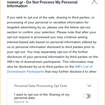
newsit.gr -
Do Not Process My Personal
Information
Αν τα χάσατε
If you wish to opt-out of the sale, sharing to third parties, or
processing of your personal or sensitive information for
targeted advertising by us, please use the below opt-out
section to confirm your selection. Please note that after your
opt-out request is processed you may continue seeing
interest-based ads based on personal information utilized by
us or personal information disclosed to third parties prior to
your opt-out. You may separately opt-out of the further
disclosure of your personal information by third parties on the
Καιρός «hot – dry – windy»
Σε 57χρονη αγνοούμ
IAB’s list of downstream participants. This information may
τις επόμενες 48 ώρες:
από την Κυψέλη ανήκε
also be disclosed by us to third parties on the
IAB’s List of
Αυξημένος ο κίνδυνος
σορός που βρέθηκε σ
Downstream Participants
that may further disclose it to other
φωτιάς, συναγερμός σε 6
Λυκαβηττό - Από πτώσ
περιφέρειες
θάνατός της
third parties.
Please note that this website/app uses one or more Google
Personal Data Processing Opt Outs
services and may gather and store information including but
Σχόλια
not limited to your visit or usage behaviour. You may click to
I want to opt-out of the Sharing of my
personal data.
grant or deny consent to Google and its third-party tags to
Opted In
use your data for below specified purposes in below Google