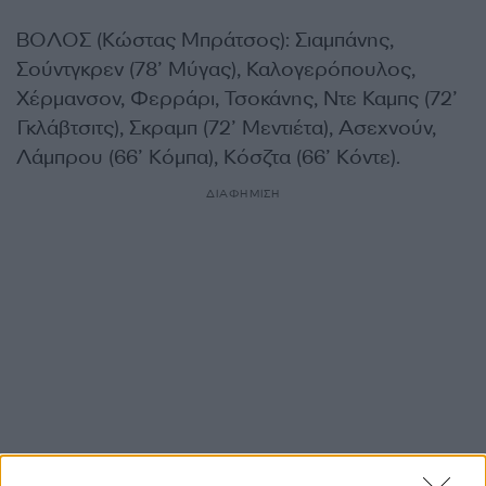
ΒΟΛΟΣ (Κώστας Μπράτσος): Σιαμπάνης,
Σούντγκρεν (78’ Μύγας), Καλογερόπουλος,
Χέρμανσον, Φερράρι, Τσοκάνης, Ντε Καμπς (72’
Γκλάβτσιτς), Σκραμπ (72’ Μεντιέτα), Ασεχνούν,
Λάμπρου (66’ Κόμπα), Κόσζτα (66’ Κόντε).
ΔΙΑΦΗΜΙΣΗ