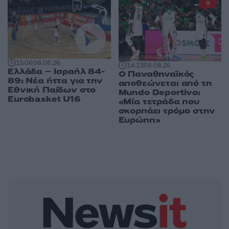
9
15:06
08.08.26
14:13
08.08.26
Ελλάδα – Ισραήλ 84-
Ο Παναθηναϊκός
89: Νέα ήττα για την
αποθεώνεται από τη
Εθνική Παίδων στο
Mundo Deportivo:
Eurobasket U16
«Μία τετράδα που
σκορπάει τρόμο στην
Ευρώπη»