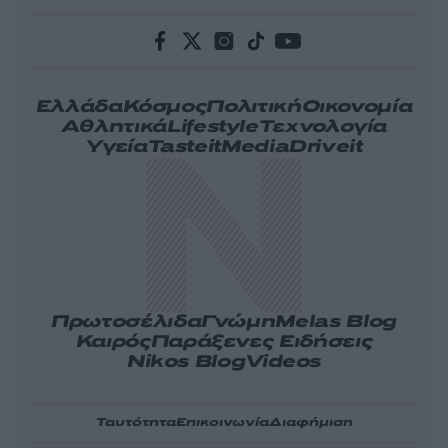
Ελλάδα
Κόσμος
Πολιτική
Οικονομία
Αθλητικά
Lifestyle
Τεχνολογία
Υγεία
Tasteit
Media
Driveit
Πρωτοσέλιδα
Γνώμη
Melas Blog
Καιρός
Παράξενες Ειδήσεις
Nikos Blog
Videos
Ταυτότητα
Επικοινωνία
Διαφήμιση