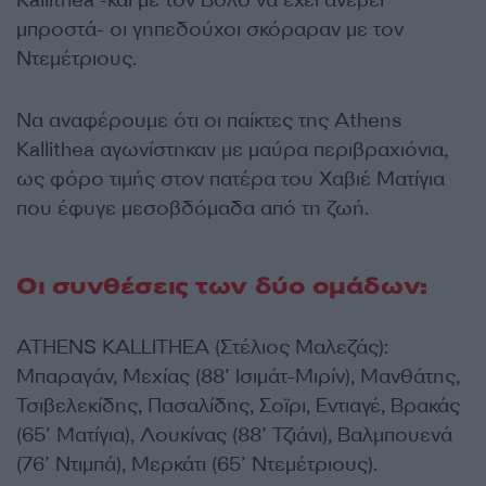
Kallithea -και με τον Βόλο να έχει ανέβει
μπροστά- οι γηπεδούχοι σκόραραν με τον
Ντεμέτριους.
Να αναφέρουμε ότι οι παίκτες της Athens
Kallithea αγωνίστηκαν με μαύρα περιβραχιόνια,
ως φόρο τιμής στον πατέρα του Χαβιέ Ματίγια
που έφυγε μεσοβδόμαδα από τη ζωή.
Οι συνθέσεις των δύο ομάδων:
ATHENS KALLITHEA (Στέλιος Μαλεζάς):
Μπαραγάν, Μεχίας (88’ Ισιμάτ-Μιρίν), Μανθάτης,
Τσιβελεκίδης, Πασαλίδης, Σοϊρι, Εντιαγέ, Βρακάς
(65’ Ματίγια), Λουκίνας (88’ Τζιάνι), Βαλμπουενά
(76’ Ντιμπά), Μερκάτι (65’ Ντεμέτριους).