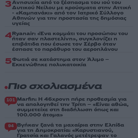
3
Ανησυχία από το ξέσπασμα του ιού του
Δυτικού Νείλου με κρούσματα στην Αττική
- «Καμπανάκι» από τον Ιατρικό Σύλλογο
Αθηνών για την προστασία της δημόσιας
υγείας
4
Ryanair: «Ένα κομμάτι του προσώπου του
ήταν σαν πλαστελίνη», συγκλονίζει η
επιβάτιδα που έσωσε τον Σέρβο όταν
έσπασε το παράθυρο του αεροπλάνου
5
Φωτιά σε κατάστημα στον Άλιμο –
Εκκενώθηκε πολυκατοικία
Πιο σχολιασμένα
Marfin: Η 46χρονη πήρε προθεσμία για
101
να απολογηθεί την Τρίτη – «Είναι αθώα,
συμμετείχε στη διαδήλωση όπως και
100.000 άτομα»
Βγήκαν ξανά τα μαχαίρια στην Ελπίδα
94
για τη Δημοκρατία: «Καρυστιανού,
Γρατσία και Γαλανός μετέτρεψαν το