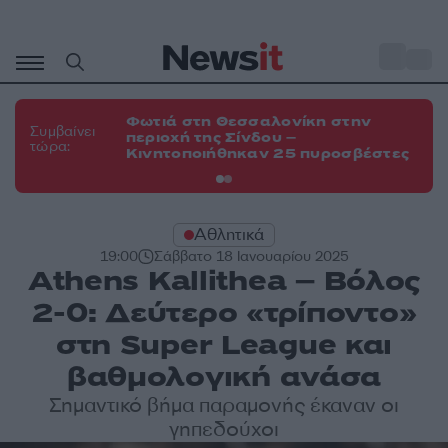
Μετάβαση
σε
o
35
περιεχόμενο
Φωτιά στη Θεσσαλονίκη στην
Φω
Συμβαίνει
περιοχή της Σίνδου –
Ευ
τώρα:
Κινητοποιήθηκαν 25 πυροσβέστες
τη
Αθλητικά
19:00
Σάββατο 18 Ιανουαρίου 2025
Athens Kallithea – Βόλος
2-0: Δεύτερο «τρίποντο»
στη Super League και
βαθμολογική ανάσα
Σημαντικό βήμα παραμονής έκαναν οι
γηπεδούχοι