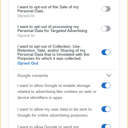
consent section.
I want to opt-out of the Sale of my
Personal Data.
Opted In
Σχολίασε εδώ
I want to opt-out of processing my
Personal Data for Targeted Advertising.
Opted In
50 /50
I want to opt-out of Collection, Use,
Retention, Sale, and/or Sharing of my
Personal Data that Is Unrelated with the
Purposes for which it was collected.
Opted Out
2000 /2000
Google consents
Υποβολή σχολίου
I want to allow Google to enable storage
related to advertising like cookies on web or
Όροι Χρήσης
. Το site προστατεύεται από reCAPTCHA, ισχύουν
device identifiers in apps.
Πολιτική Απορρήτου
&
Όροι Χρήσης
της Google.
I want to allow my user data to be sent to
Αθλητικά
Google for online advertising purposes.
ATHENS KALLITHEA
SUPER LEAGUE
ΒΟΛΟΣ
I want to allow Google to send me