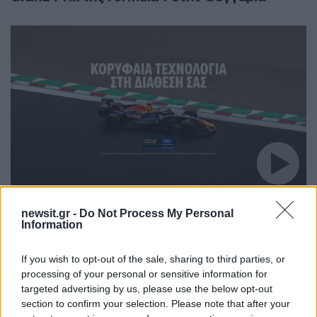
20:15
25.07.26
Ο Norris με McLaren στην pole position για το
newsit.gr -
Do Not Process My Personal
ουγγρικό Grand Prix της Formula 1
Information
If you wish to opt-out of the sale, sharing to third parties, or
processing of your personal or sensitive information for
targeted advertising by us, please use the below opt-out
section to confirm your selection. Please note that after your