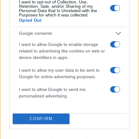
I want to opt-out of Collection, Use,
Retention, Sale, and/or Sharing of my
Personal Data that Is Unrelated with the
Purposes for which it was collected.
Opted Out
Google consents
I want to allow Google to enable storage
related to advertising like cookies on web or
device identifiers in apps.
I want to allow my user data to be sent to
Google for online advertising purposes.
I want to allow Google to send me
10:40
24.07.26
personalized advertising.
Στην Ουγγαρία από σήμερα η Formula 1, πριν
τις διακοπές
CONFIRM
16:05
20.07.26