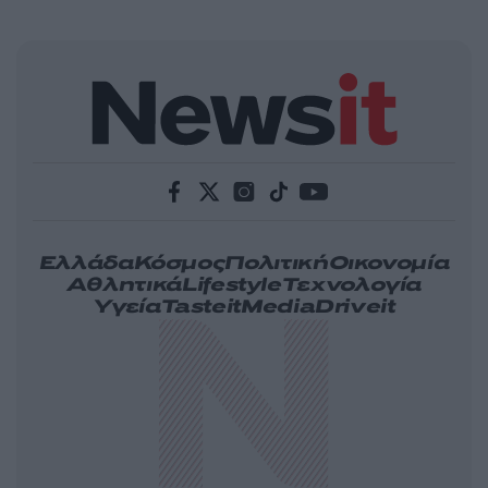
Ελλάδα
Κόσμος
Πολιτική
Οικονομία
Αθλητικά
Lifestyle
Τεχνολογία
Υγεία
Tasteit
Media
Driveit