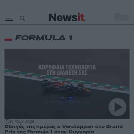
Μετάβαση
σε
o
27
περιεχόμενο
FORMULA 1
16:45
27.07.26
Οδηγός της ημέρας ο Verstappen στο Grand
Prix της Formula 1 στην Ουγγαρία