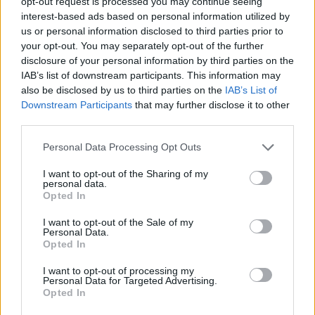
opt-out request is processed you may continue seeing
interest-based ads based on personal information utilized by
13:02
25.07.26
21:42
24.07.26
Τα ονόματα θρύλων
Η Ferrari ταχύτερη
us or personal information disclosed to third parties prior to
της Formula 1 στις 14
σήμερα στα ελεύθερα
your opt-out. You may separately opt-out of the further
στροφές της πίστας
δοκιμαστικά για το
disclosure of your personal information by third parties on the
της Ουγγαρίας
Grand Prix της
IAB’s list of downstream participants. This information may
Formula 1 στην
also be disclosed by us to third parties on the
IAB’s List of
Ουγγαρία
Downstream Participants
that may further disclose it to other
third parties.
Please note that this website/app uses one or more Google
ΔΙΑΦΗΜΙΣΗ
Personal Data Processing Opt Outs
services and may gather and store information including but
not limited to your visit or usage behaviour. You may click to
I want to opt-out of the Sharing of my
personal data.
grant or deny consent to Google and its third-party tags to
Opted In
use your data for below specified purposes in below Google
consent section.
I want to opt-out of the Sale of my
Personal Data.
Opted In
I want to opt-out of processing my
Personal Data for Targeted Advertising.
Opted In