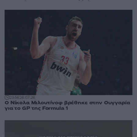
23:56
26.07.26
Ο Νίκολα Μιλουτίνοφ βρέθηκε στην Ουγγαρία
για το GP της Formula 1