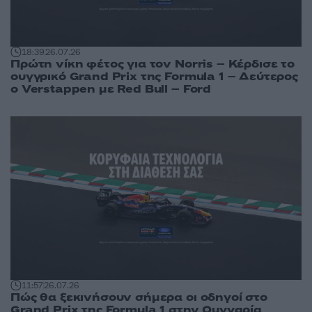
18:39
26.07.26
Πρώτη νίκη φέτος για τον Norris – Κέρδισε το
ουγγρικό Grand Prix της Formula 1 – Δεύτερος
ο Verstappen με Red Bull – Ford
11:57
26.07.26
Πώς θα ξεκινήσουν σήμερα οι οδηγοί στο
Grand Prix της Formula 1 στην Ουγγαρία