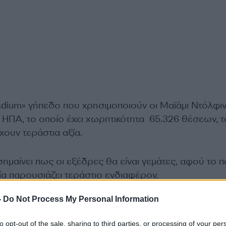
adium» γήπεδο που χρησιμοποιούν οι Μαϊάμι Ντόλφιν
 ΗΠΑ, το οποίο έχει χωρητικότητα 65.326 θέσεων, τ
χουν τεράστια αξία.
μαίνει πως οι εξέδρες θα είναι γεμάτες, αφού το πα
ία παρουσιάζει τεράστιο ενδιαφέρον.
ΔΙΑΦΗΜΙΣΗ
-
Do Not Process My Personal Information
to opt-out of the sale, sharing to third parties, or processing of your per