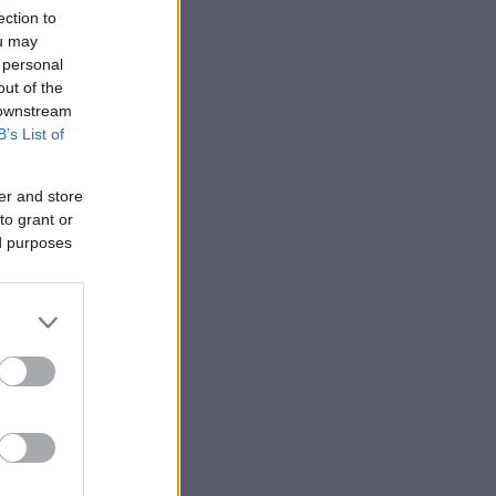
ection to
ou may
 personal
out of the
 downstream
B’s List of
er and store
to grant or
ed purposes