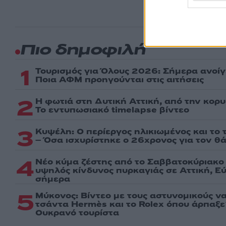
Πιο δημοφιλή
1
Τουρισμός για Όλους 2026: Σήμερα ανοίγ
Ποια ΑΦΜ προηγούνται στις αιτήσεις
2
Η φωτιά στη Δυτική Αττική, από την κορ
Το εντυπωσιακό timelapse βίντεο
3
Κυψέλη: Ο περίεργος ηλικιωμένος και το
– Όσα ισχυρίστηκε ο 26χρονος για τον θ
4
Νέο κύμα ζέστης από το Σαββατοκύριακο 
υψηλός κίνδυνος πυρκαγιάς σε Αττική, Εύ
σήμερα
5
Μύκονος: Βίντεο με τους αστυνομικούς ν
τσάντα Hermès και το Rolex όπου άρπαξ
Ουκρανό τουρίστα