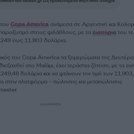
σθήκη του newsit.gr ως προτεινόμενη πηγή στην Google
 του
Copa America
ανάμεσα σε Αργεντινή και Κολομ
 παροξυσμό στους φιλάθλους, με τα
εισιτήρια
του τε
2.249 έως 11.903 δολάρια.
λικός του Copa America τα ξημερώματα της Δευτέρα
ιεξαχθεί στο Μαϊάμι, έχει τεράστια ζήτηση, με τα εισ
.249,48 δολάρια και να φτάνουν την τιμή των 11.903,
α στην πλατφόρμα – πώλησης και μεταπώλησης
master.
ΔΙΑΦΗΜΙΣΗ