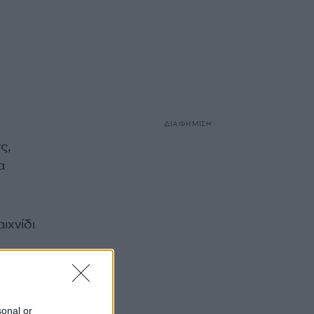
ΔΙΑΦΗΜΙΣΗ
ς,
α
ιχνίδι
sonal or