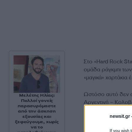
Στο «Hard Rock St
ομάδα ράγκμπι των
«μαγικά» χαρτάκια έ
Ωστόσο αυτό δεν ση
Μελέτης Ηλίας:
Πολλοί γονείς
Αργεντινή – Κολοβ
παρασυρόμαστε
από την άσκηση
newsit.gr 
εξουσίας και
ξεφεύγουμε, χωρίς
να το
If you wish 