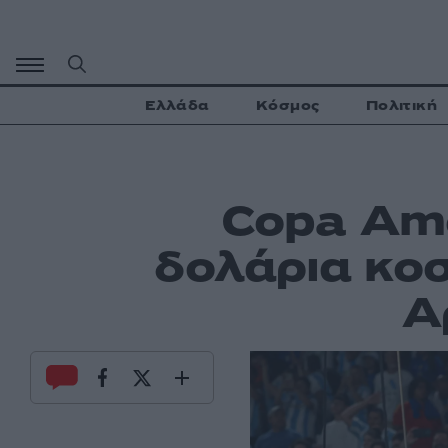
Μετάβαση
σε
περιεχόμενο
Ελλάδα
Κόσμος
Πολιτική
Copa Ame
δολάρια κοσ
Α