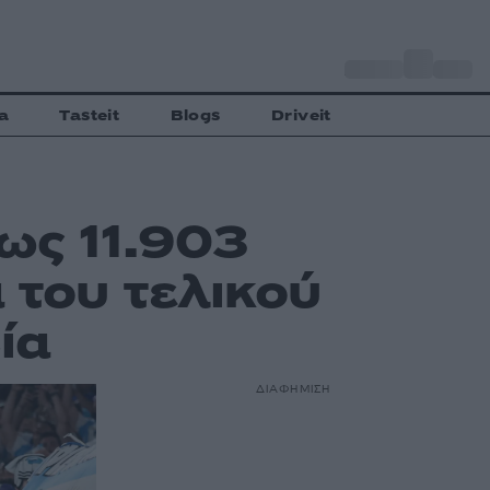
o
Αθήνα
28
C
a
Tasteit
Blogs
Driveit
ως 11.903
 του τελικού
ία
ΔΙΑΦΗΜΙΣΗ