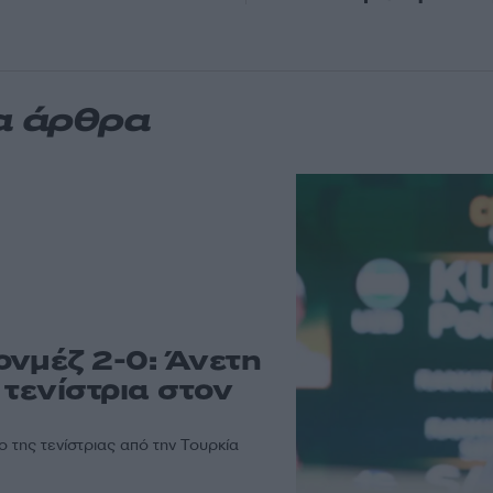
α άρθρα
ονμέζ 2-0: Άνετη
 τενίστρια στον
 της τενίστριας από την Τουρκία