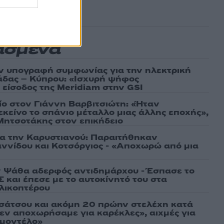
ασμένα
ν υπογραφή συμφωνίας για την ηλεκτρική
άδας – Κύπρου: «Ισχυρή ψήφος
 είσοδος της Meridiam στην GSI
τίο στον Γιάννη Βαρβιτσιώτη: «Ήταν
εκείνο το σπάνιο μέταλλο μιας άλλης εποχής»,
 Μητσοτάκης στον επικήδειο
ια την Καρυστιανού: Παραιτήθηκαν
ννίδου και Κοτσόργιος - «Αποχωρώ από μια
 Ψάθα αδερφός αντιδημάρχου - Έσπασε το
 και έπεσε με το αυτοκίνητό του στα
ελικοπτέρου
σάτσου και ακόμη 20 πρώην στελέχη κατά
εν αποχωρήσαμε για καρέκλες», αιχμές για
 μοντέλο»