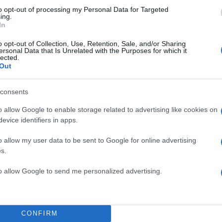
50
to opt-out of processing my Personal Data for Targeted
ing.
In
o opt-out of Collection, Use, Retention, Sale, and/or Sharing
ersonal Data that Is Unrelated with the Purposes for which it
lected.
2000 /
Out
Υποβολή σχολίου
consents
ροστατεύεται από reCAPTCHA, ισχύουν
Πολιτική Απορρήτου
&
Όροι Χρήσης
της
o allow Google to enable storage related to advertising like cookies on
evice identifiers in apps.
Αθλητικά
o allow my user data to be sent to Google for online advertising
COPA AMERICA
ΕΙΣΙΤΗΡΙΑ
s.
Share:
to allow Google to send me personalized advertising.
θήστε το Νewsit.gr στο
Google News
και ενημερωθείτε
 για όλη την ειδησεογραφία και τα
τελευταία νέα
της
ς
CONFIRM