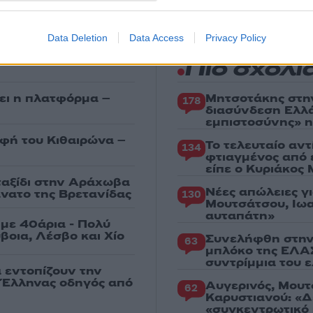
Data Deletion
Data Access
Privacy Policy
Πιο σχολι
ει η πλατφόρμα –
Μητσοτάκης στη
178
διασύνδεση Ελλ
εμπιστοσύνης» η
υφή του Κιθαιρώνα –
Το τελευταίο αν
134
φτιαγμένος από 
είπε ο Κυριάκος
 ταξίδι στην Αράχωβα
Νέες απώλειες γ
άνατο της Βρετανίδας
130
Μουτσάτσου, Ιωα
αυταπάτη»
με 40άρια - Πολύ
βοια, Λέσβο και Χίο
Συνελήφθη στην
63
μπλόκο της ΕΛΑΣ
συντρίμμια του 
α εντοπίζουν την
ε Έλληνας οδηγός από
Αυγερινός, Μουτ
62
Καρυστιανού: «Δ
«συγκεντρωτικό