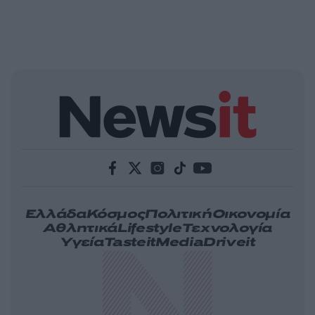
Ελλάδα
Κόσμος
Πολιτική
Οικονομία
Αθλητικά
Lifestyle
Τεχνολογία
Υγεία
Tasteit
Media
Driveit