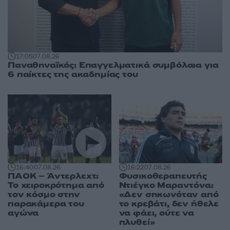
17:05
07.08.26
Παναθηναϊκός: Επαγγελματικά συμβόλαια για
6 παίκτες της ακαδημίας του
16:40
07.08.26
16:22
07.08.26
ΠΑΟΚ – Άντερλεχτ:
Φυσικοθεραπευτής
Το χειροκρότημα από
Ντιέγκο Μαραντόνα:
τον κόσμο στην
«Δεν σηκωνόταν από
παρακάμερα του
το κρεβάτι, δεν ήθελε
αγώνα
να φάει, ούτε να
πλυθεί»