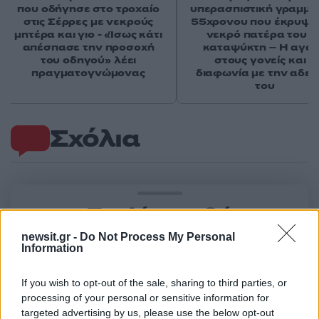
που οδήγησε στο τροχαίο
υπερασπιστική γραμμή
στις Σέρρες με νεκρούς
55χρονου που έκρυψε
μητέρα και γιο - «Ίσως κάτι
νεκρό πατέρα του σ
απέσπασε την προσοχή
καταψύκτη – Η αγά
του οδηγού» λέει
στους γονείς και η
πραγματογνώμονας
διαφωνία με την αδε
του
Σχόλια
Σχολίασε εδώ
newsit.gr -
Do Not Process My Personal
Information
50 /50
If you wish to opt-out of the sale, sharing to third parties, or
processing of your personal or sensitive information for
targeted advertising by us, please use the below opt-out