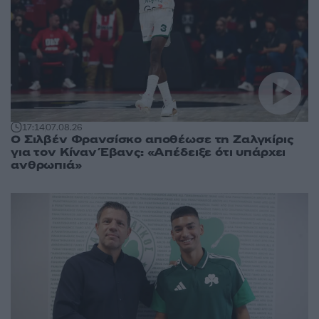
17:14
07.08.26
Ο Σιλβέν Φρανσίσκο αποθέωσε τη Ζαλγκίρις
για τον Κίναν Έβανς: «Απέδειξε ότι υπάρχει
ανθρωπιά»