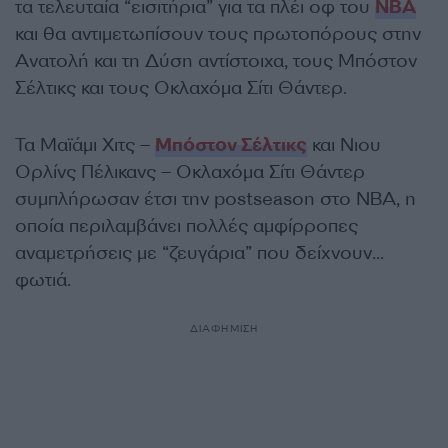
τα τελευταία “εισιτήρια” για τα πλέι οφ του
NBA
και θα αντιμετωπίσουν τους πρωτοπόρους στην
Ανατολή και τη Δύση αντίστοιχα, τους Μπόστον
Σέλτικς και τους Οκλαχόμα Σίτι Θάντερ.
Τα Μαϊάμι Χιτς –
Μπόστον Σέλτικς
και Νιου
Ορλίνς Πέλικανς – Οκλαχόμα Σίτι Θάντερ
συμπλήρωσαν έτσι την postseason στο NBA, η
οποία περιλαμβάνει πολλές αμφίρροπες
αναμετρήσεις με “ζευγάρια” που δείχνουν…
φωτιά.
ΔΙΑΦΗΜΙΣΗ