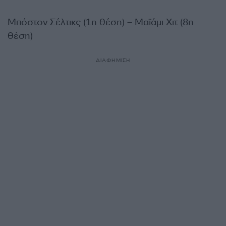
Μπόστον Σέλτικς (1η θέση) – Μαϊάμι Χιτ (8η
θέση)
ΔΙΑΦΗΜΙΣΗ