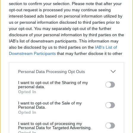
section to confirm your selection. Please note that after your
opt-out request is processed you may continue seeing
2000 /2000
interest-based ads based on personal information utilized by
Υποβολή σχολίου
us or personal information disclosed to third parties prior to
your opt-out. You may separately opt-out of the further
disclosure of your personal information by third parties on the
Όροι Χρήσης
. Το site προστατεύεται από reCAPTCHA, ισχύουν
Πολιτική Απορρήτου
&
Όροι Χρήσης
της Google.
IAB’s list of downstream participants. This information may
also be disclosed by us to third parties on the
IAB’s List of
Αθλητικά
Downstream Participants
that may further disclose it to other
NBA
ΜΑΙΑΜΙ ΧΙΤ
ΜΙΛΓΟΥΟΚΙ ΜΠΑΚΣ
third parties.
ΜΠΟΣΤΟΝ ΣΕΛΤΙΚΣ
Please note that this website/app uses one or more Google
Personal Data Processing Opt Outs
Share:
services and may gather and store information including but
not limited to your visit or usage behaviour. You may click to
I want to opt-out of the Sharing of my
personal data.
grant or deny consent to Google and its third-party tags to
Ακολουθήστε το Νewsit.gr στο
Google News
και
Opted In
use your data for below specified purposes in below Google
ενημερωθείτε πρώτοι για όλη την ειδησεογραφία και τα
consent section.
τελευταία νέα
της ημέρας
I want to opt-out of the Sale of my
Personal Data.
Opted In
I want to opt-out of processing my
Personal Data for Targeted Advertising.
Opted In