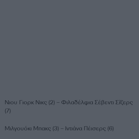
Νιου Γιορκ Νικς (2) – Φιλαδέλφια Σέβεντι Σίξερς
(7)
Μιλγουόκι Μπακς (3) – Ιντιάνα Πέισερς (6)