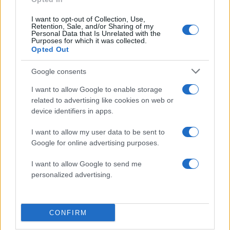
Πιο δημοφιλή
I want to opt-out of Collection, Use,
Retention, Sale, and/or Sharing of my
Personal Data that Is Unrelated with the
1
Η Ελένη Φωτοπούλου ευχήθηκε για τη
Purposes for which it was collected.
γιορτή του Άκη Παυλόπουλου: «Δεκαπέντε
Opted Out
χρόνια μου διδάσκει υπομονή και αγάπη»
2
Αριστοτέλης Δαμίγος: Στο Αποτεφρωτήριο
Google consents
Ριτσώνας το «ύστατο χαίρε» στον Έλληνα
σύνδεσμο του ελικοπτέρου που έπεσε στην
I want to allow Google to enable storage
Ψάθα
related to advertising like cookies on web or
device identifiers in apps.
3
Η Αγγελική Ηλιάδη περιγράφει το θαύμα
που έζησε και πώς είδε τον Χριστό μπροστά
της: «Ήταν ό,τι πιο όμορφο έχω δει στη ζωή
I want to allow my user data to be sent to
μου»
Google for online advertising purposes.
4
Ο Γιάννης Φακίνος αποκάλυψε πώς έγινε
I want to allow Google to send me
viral το τραγούδι του «Λογαριασμός» που
ερμηνεύει η Κατερίνα Λιόλιου
personalized advertising.
5
Σέρρες: Βίντεο ντοκουμέντο από το
τροχαίο με νεκρούς μητέρα και γιο – Ο
οδηγός του φορτηγού κατέγραψε τη
CONFIRM
σύγκρουση