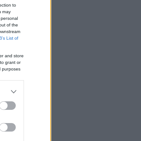
ection to
ou may
 personal
out of the
 downstream
B’s List of
er and store
 /50
to grant or
ed purposes
2000