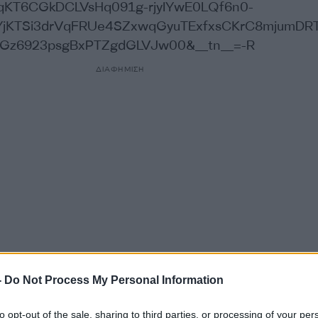
BqKT6CGkDCLVsHq091g-rjyIYwE0LQf6n0-
jKTSi3drVqFRUe4SZxwqGyuTExfxsCKrC8mjumDR
_Gz6923psgBxPTZgdGLVJw00&__tn__=-R
ΔΙΑΦΗΜΙΣΗ
-
Do Not Process My Personal Information
to opt-out of the sale, sharing to third parties, or processing of your per