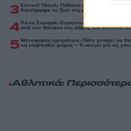
3
Σίντνεϊ Τάουλ: Πέθανε σε ηλικία 26 ετών
Kατέγραφε τη ζωή της με τον καρκίνο
4
Λένα Σαμαρά: Συγκίνηση στο μνημόσυνο 
από τον θάνατο της κόρης του Αντώνη Σ
5
Μεταφορές χρημάτων: Πότε μπορεί να θ
να επιβληθεί φόρος – Τι ισχυεί για τις γο
Αθλητικά: Περισσότερ