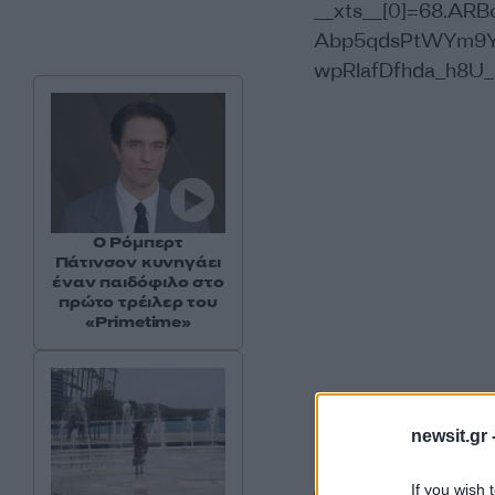
__xts__[0]=68.AR
Abp5qdsPtWYm9Y
wpRIafDfhda_h8U
Ο Ρόμπερτ
Πάτινσον κυνηγάει
έναν παιδόφιλο στο
πρώτο τρέιλερ του
«Primetime»
newsit.gr 
If you wish 