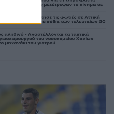
μαχαίρια στην Ελπίδα για τη Δημοκρατία:
ρατσία και Γαλανός μετέτρεψαν το κίνημα σε
ό κόμμα»
τέμι που τροφοδότησε τις φωτιές σε Αττική
πό τα ισχυρότερα επεισόδια των τελευταίων 50
ως αληθινό - Aναστέλλονται τα τακτικά
γειοχειρουργού του νοσοκομείου Χανίων
το μηχανάκι του γιατρού