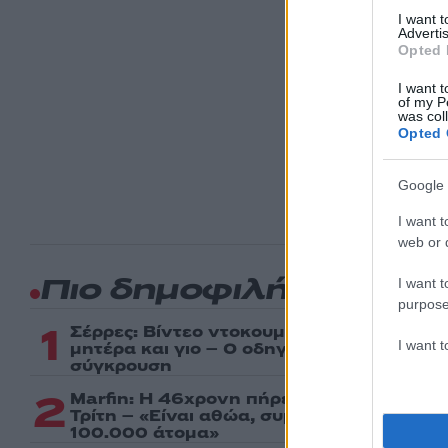
CHAMPI
I want 
Π
Advertis
Opted 
I want t
of my P
was col
Ακολου
Opted 
πρώτοι
ημέρα
Google 
I want t
web or d
I want t
Πιο δημοφιλή
purpose
1
Σέρρες: Βίντεο ντοκουμέντο από το τροχα
I want 
μητέρα και γιο – Ο οδηγός του φορτηγού
σύγκρουση
2
Marfin: Η 46χρονη πήρε προθεσμία για ν
Τρίτη – «Είναι αθώα, συμμετείχε στη δια
100.000 άτομα»