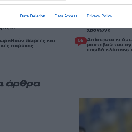
Βγήκαν ξανά τα 
70
 η σταρ του TikTok –
«Καρυστιανού, Γ
φοβικό αρχηγικ
Data Deletion
Data Access
Privacy Policy
Το πολωμένο μελ
59
για τον έναν χρόνο
και Βοιωτία: «Α
αμαρά
χρόνων»
Απίστευτο κι όμ
εωρηθούν δωρεές και
55
ραντεβού του αγ
νικές παροχές
επειδή κλάπηκε 
α άρθρα