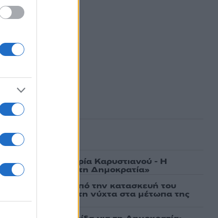
ασμένα
γάτες, μένει η Μαρία Καρυστιανού - Η
α την «Ελπίδα για τη Δημοκρατία»
ι πρώτες εικόνες από την κατασκευή του
 θα επιχειρεί και τη νύχτα στα μέτωπα της