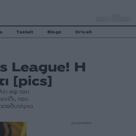
o
Αθήνα
28
C
a
Tasteit
Blogs
Driveit
s League! Η
 [pics]
λέι οφ του
χνίδι, που
 αποδυτήρια
ΔΙΑΦΗΜΙΣΗ