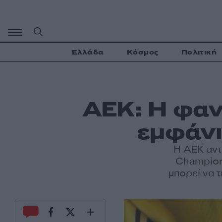
Μετάβαση
σε
περιεχόμενο
Ελλάδα
Κόσμος
Πολιτική
ΑΕΚ: Η φαν
εμφάνι
Η ΑΕΚ αντ
Champions
μπορεί να 