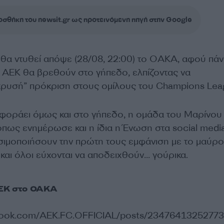
σθήκη του newsit.gr ως προτεινόμενη πηγή στην Google
” θα ντυθεί απόψε (28/08, 22:00) το ΟΑΚΑ, αφού πά
 ΑΕΚ θα βρεθούν στο γήπεδο, ελπίζοντας να
χρυσή” πρόκριση στους ομίλους του Champions Lea
 φοράει όμως και στο γήπεδο, η ομάδα του Μαρίνου
πως ενημέρωσε και η ίδια η Ένωση στα social media
ησιμοποιήσουν την πρώτη τους εμφάνιση με το μαύρο
 και όλοι εύχονται να αποδειχθούν… γούρικα.
ΑΕΚ στο ΟΑΚΑ
book.com/AEK.FC.OFFICIAL/posts/2347641325277