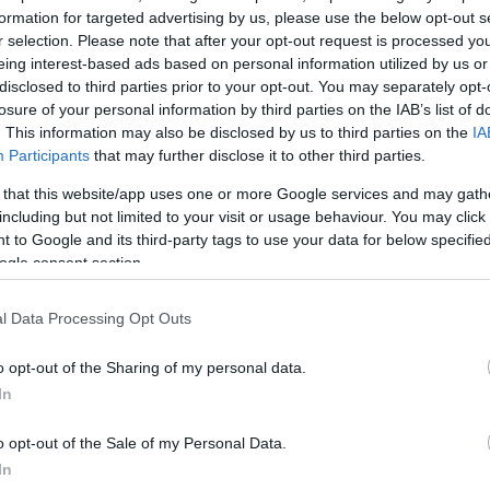
α
formation for targeted advertising by us, please use the below opt-out s
r selection. Please note that after your opt-out request is processed y
eing interest-based ads based on personal information utilized by us or
disclosed to third parties prior to your opt-out. You may separately opt-
losure of your personal information by third parties on the IAB’s list of
Σχολίασε εδώ
. This information may also be disclosed by us to third parties on the
IA
Participants
that may further disclose it to other third parties.
 that this website/app uses one or more Google services and may gath
50
including but not limited to your visit or usage behaviour. You may click 
 to Google and its third-party tags to use your data for below specifi
ogle consent section.
l Data Processing Opt Outs
2000 /
Υποβολή σχολίου
o opt-out of the Sharing of my personal data.
In
ροστατεύεται από reCAPTCHA, ισχύουν
Πολιτική Απορρήτου
&
Όροι Χρήσης
της
o opt-out of the Sale of my Personal Data.
Αθλητικά
In