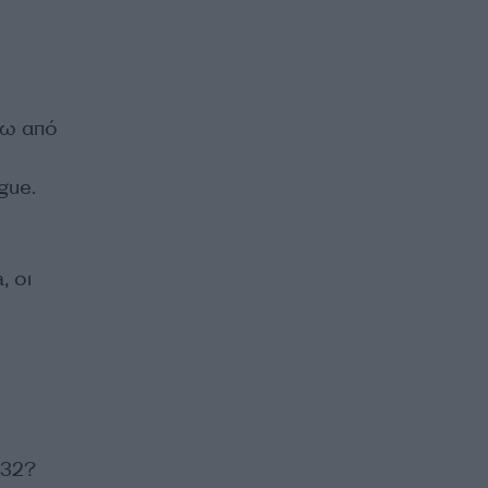
νω από
gue.
, οι
332?