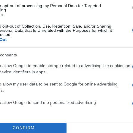
ONS LEAGUE
ΑΕΚ
ΑΕΚFC
ΒΙΝΤΙ
ΟΑΚΑ
to opt-out of processing my Personal Data for Targeted
ΟΔΟΣΦΑΙΡΟ
ΠΡΟΚΡΙΜΑΤΙΚΑ
ΡΕΒΑΝΣ
ing.
In
Share:
o opt-out of Collection, Use, Retention, Sale, and/or Sharing
ersonal Data that Is Unrelated with the Purposes for which it
lected.
θήστε το Νewsit.gr στο
Google News
και ενημερωθείτε
Out
 για όλη την ειδησεογραφία και τα
τελευταία νέα
της
ς
consents
o allow Google to enable storage related to advertising like cookies on
evice identifiers in apps.
o allow my user data to be sent to Google for online advertising
Πιο σχολι
s.
ίο με νεκρούς
Έφυγαν οι συνερ
184
to allow Google to send me personalized advertising.
 κατέγραψε τη
επόμενη μέρα γι
Canadair 515: Ο
131
α απολογηθεί την
αεροσκάφους που
δήλωση όπως και
φωτιάς
CONFIRM