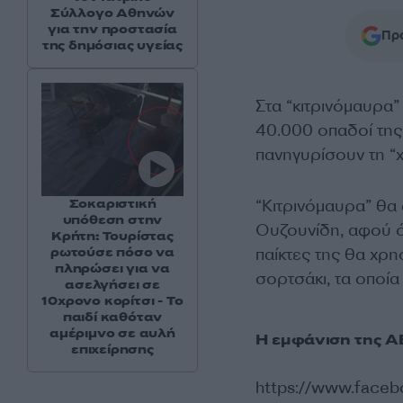
Σύλλογο Αθηνών
για την προστασία
Προ
της δημόσιας υγείας
Στα “κιτρινόμαυρα
40.000 οπαδοί της
πανηγυρίσουν τη “
“Κιτρινόμαυρα” θα
Σοκαριστική
υπόθεση στην
Ουζουνίδη, αφού ό
Κρήτη: Τουρίστας
παίκτες της θα χρ
ρωτούσε πόσο να
πληρώσει για να
σορτσάκι, τα οποία
ασελγήσει σε
10χρονο κορίτσι - Το
παιδί καθόταν
αμέριμνο σε αυλή
Η εμφάνιση της 
επιχείρησης
https://www.face