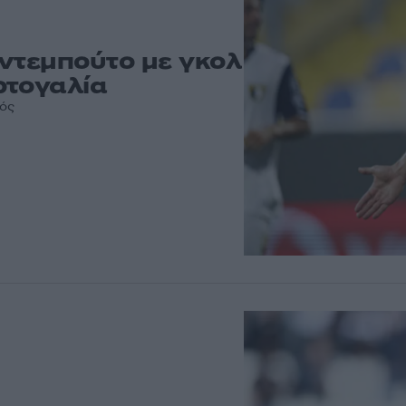
 ντεμπούτο με γκολ
ρτογαλία
κός