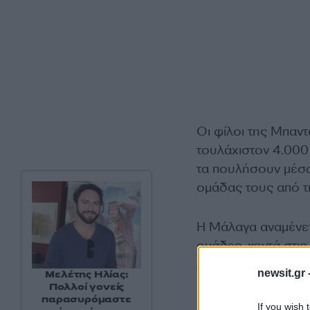
Οι φίλοι της Μπαντ
τουλάχιστον 4.000 
τα πουλήσουν μέσα
ομάδας τους από τ
Η Μάλαγα αναμένετ
ομάδες, κοντά στις 
Αρκετό κόσμο θα έχ
newsit.gr 
Μελέτης Ηλίας:
1.000 Λιθουανοί να
Πολλοί γονείς
παρασυρόμαστε
If you wish 