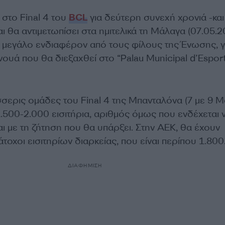
στο Final 4 του
BCL
για δεύτερη συνεχή χρονιά -και
αι θα αντιμετωπίσει στα ημιτελικά τη Μάλαγα (07.05.2
 μεγάλο ενδιαφέρον από τους φίλους της Ένωσης, γ
υά που θα διεξαχθεί στο “Palau Municipal d’Esport
σσερις ομάδες του Final 4 της Μπανταλόνα (7 με 9 Μ
.500-2.000 εισιτήρια, αριθμός όμως που ενδέχεται 
ι με τη ζήτηση που θα υπάρξει. Στην ΑΕΚ, θα έχουν
άτοχοι εισιτηρίων διαρκείας, που είναι περίπου 1.800
ΔΙΑΦΗΜΙΣΗ