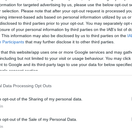
 το γήπεδο Palau Municipal d’Esports χωρά περίπου
formation for targeted advertising by us, please use the below opt-out s
r selection. Please note that after your opt-out request is processed y
eing interest-based ads based on personal information utilized by us or
disclosed to third parties prior to your opt-out. You may separately opt-
ΔΙΑΦΗΜΙΣΗ
losure of your personal information by third parties on the IAB’s list of
. This information may also be disclosed by us to third parties on the
IA
Participants
that may further disclose it to other third parties.
 that this website/app uses one or more Google services and may gath
including but not limited to your visit or usage behaviour. You may click 
 to Google and its third-party tags to use your data for below specifi
ogle consent section.
l Data Processing Opt Outs
o opt-out of the Sharing of my personal data.
In
o opt-out of the Sale of my Personal Data.
α
In