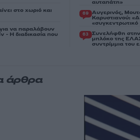
αυταπάτη»
ίνει στο χωριό και
Αυγερινός, Μουτ
69
Καρυστιανού: «Δ
«συγκεντρωτικό
 για να παραλάβουν
Συνελήφθη στην
ν - Η διαδικασία που
63
μπλόκο της ΕΛΑΣ
συντρίμμια του 
α άρθρα