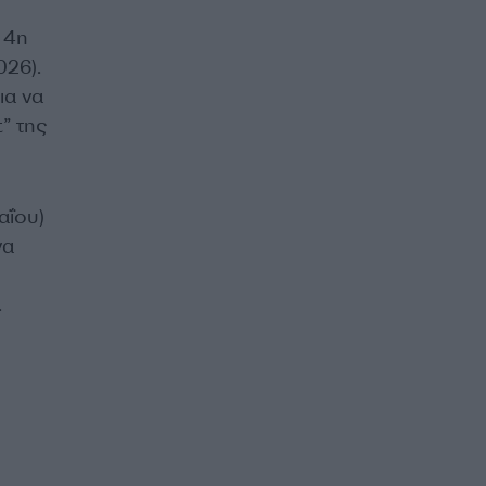
 4η
026).
ια να
” της
αΐου)
να
.