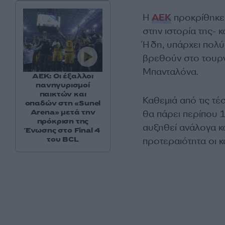
Η
ΑΕΚ
προκρίθηκε 
στην ιστορία της- κ
Ήδη, υπάρχει πολύ
βρεθούν στο τουρνο
Μπανταλόνα.
ΑΕΚ: Οι έξαλλοι
πανηγυρισμοί
παικτών και
Καθεμιά από τις τέ
οπαδών στη «Sunel
Arena» μετά την
θα πάρει περίπου 1
πρόκριση της
αυξηθεί ανάλογα κα
Ένωσης στο Final 4
του BCL
προτεραιότητα οι κ