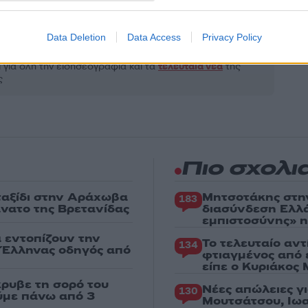
Share:
Data Deletion
Data Access
Privacy Policy
θήστε το Νewsit.gr στο
Google News
και ενημερωθείτε
 για όλη την ειδησεογραφία και τα
τελευταία νέα
της
ς
Πιο σχολι
 ταξίδι στην Αράχωβα
Μητσοτάκης στη
183
άνατο της Βρετανίδας
διασύνδεση Ελλ
εμπιστοσύνης» η
α εντοπίζουν την
Το τελευταίο αν
134
ε Έλληνας οδηγός από
φτιαγμένος από 
είπε ο Κυριάκος
κρυβε τη σορό του
Νέες απώλειες γ
130
ούμε πάνω από 3
Μουτσάτσου, Ιωα