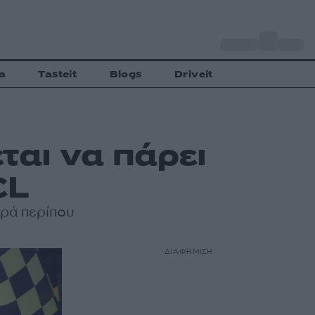
o
Αθήνα
30
C
a
Tasteit
Blogs
Driveit
ται να πάρει
CL
ωρά περίπου
ΔΙΑΦΗΜΙΣΗ