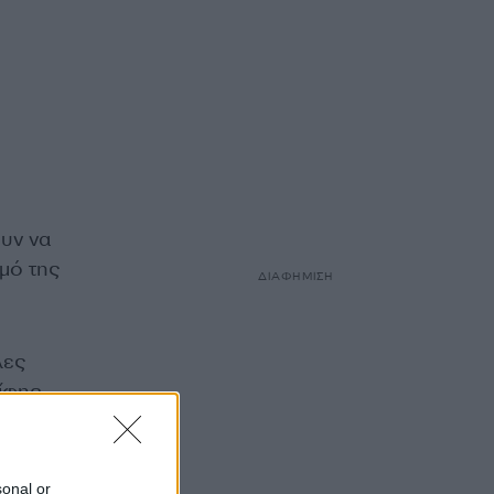
ουν να
μό της
ΔΙΑΦΗΜΙΣΗ
λες
ίφης.
sonal or