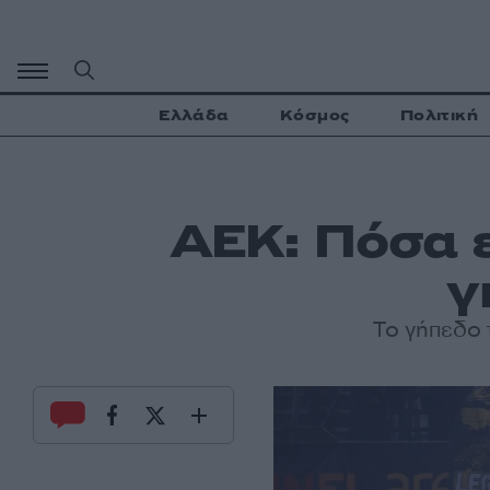
Μετάβαση
σε
περιεχόμενο
Ελλάδα
Κόσμος
Πολιτική
ΑΕΚ: Πόσα ε
γ
Το γήπεδο 