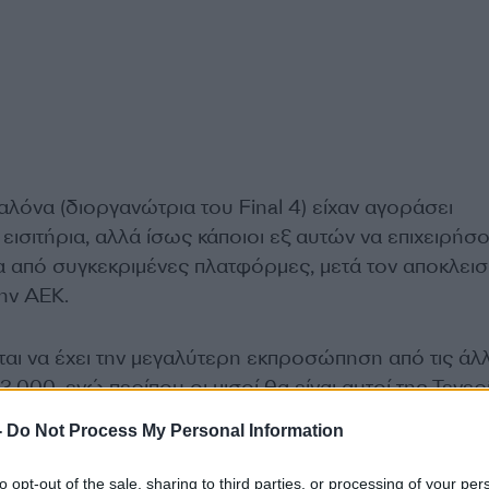
αλόνα (διοργανώτρια του Final 4) είχαν αγοράσει
εισιτήρια, αλλά ίσως κάποιοι εξ αυτών να επιχειρήσ
 από συγκεκριμένες πλατφόρμες, μετά τον αποκλεισ
ην ΑΕΚ.
αι να έχει την μεγαλύτερη εκπροσώπηση από τις άλ
3.000, ενώ περίπου οι μισοί θα είναι αυτοί της Τενερ
ει και η Ρίτας Βίλνιους, καθώς υπολογίζεται περίπου
-
Do Not Process My Personal Information
 κάνουν το ταξίδι.
to opt-out of the sale, sharing to third parties, or processing of your per