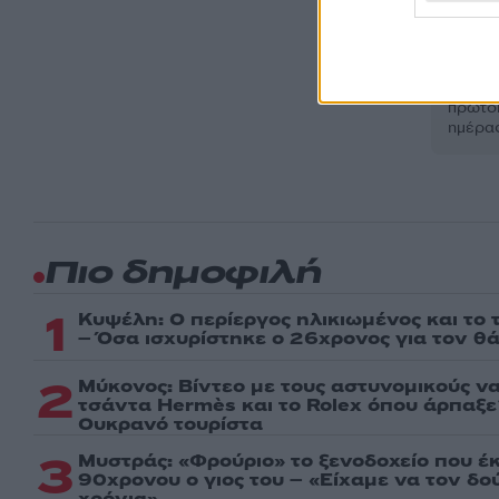
Ακολου
πρώτοι
ημέρα
Πιο δημοφιλή
1
Κυψέλη: Ο περίεργος ηλικιωμένος και το
– Όσα ισχυρίστηκε ο 26χρονος για τον θ
2
Μύκονος: Βίντεο με τους αστυνομικούς ν
τσάντα Hermès και το Rolex όπου άρπαξ
Ουκρανό τουρίστα
3
Μυστράς: «Φρούριο» το ξενοδοχείο που έ
90χρονου ο γιος του – «Είχαμε να τον δ
χρόνια»