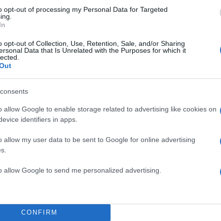
to opt-out of processing my Personal Data for Targeted
ing.
In
o opt-out of Collection, Use, Retention, Sale, and/or Sharing
Σχολίασε εδώ
ersonal Data that Is Unrelated with the Purposes for which it
lected.
Out
50
consents
o allow Google to enable storage related to advertising like cookies on
evice identifiers in apps.
2000 /
o allow my user data to be sent to Google for online advertising
s.
Υποβολή σχολίου
to allow Google to send me personalized advertising.
ροστατεύεται από reCAPTCHA, ισχύουν
Πολιτική Απορρήτου
&
Όροι Χρήσης
της
Αθλητικά
CONFIRM
BASKETBALL CHAMPIONS LEAGUE
ΑΕΚ