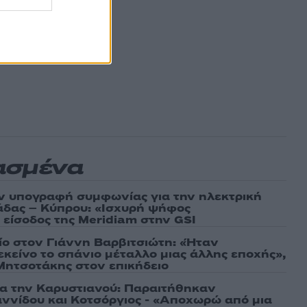
ασμένα
ν υπογραφή συμφωνίας για την ηλεκτρική
άδας – Κύπρου: «Ισχυρή ψήφος
 είσοδος της Meridiam στην GSI
τίο στον Γιάννη Βαρβιτσιώτη: «Ήταν
εκείνο το σπάνιο μέταλλο μιας άλλης εποχής»,
 Μητσοτάκης στον επικήδειο
ια την Καρυστιανού: Παραιτήθηκαν
ννίδου και Κοτσόργιος - «Αποχωρώ από μια