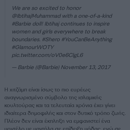
We are so excited to honor
@IbtihajMuhammad
with a one-of-a-kind
#Barbie
doll! Ibtihaj continues to inspire
women and girls everywhere to break
boundaries.
#Shero
#YouCanBeAnything
#GlamourWOTY
pic.twitter.com/oV0e6ClgL6
— Barbie (@Barbie)
November 13, 2017
Η χιτζάμπ είναι ίσως το πιο ευρέως
αναγνωρισμένο σύμβολο της ισλαμικής
κουλτούρας και τα τελευταία χρόνια έχει γίνει
ιδιαίτερα δημοφιλής και στον δυτικό τρόπο ζωής.
Πλέον δεν είναι έκπληξη να εμφανιστεί ένα
μοντέλο με μαντήλα σε επίδειξη μόδας, ενώ σε