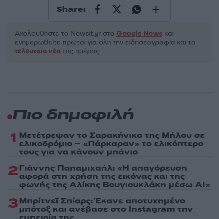
Share:
Ακολουθήστε το Νewsit.gr στο
Google News
και
ενημερωθείτε πρώτοι για όλη την ειδησεογραφία και τα
τελευταία νέα
της ημέρας
Πιο δημοφιλή
1
Μετέτρεψαν το Σαρακήνικο της Μήλου σε
ελικοδρόμιο – «Πάρκαραν» το ελικόπτερο
τους για να κάνουν μπάνιο
2
Γιάννης Παπαμιχαήλ: «Η απαγόρευση
αφορά στη χρήση της εικόνας και της
φωνής της Αλίκης Βουγιουκλάκη μέσω AI»
3
Μπρίτνεϊ Σπίαρς: Έκανε αποτυχημένο
μπότοξ και ανέβασε στο Instagram την
εμπειρία της