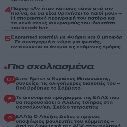
4
Πάρος: «Αν ήταν κάποιος πάνω από την
πισίνα, δε θα είχα θρηνήσει το παιδί μου» –
Η σπαρακτική περιγραφή του πατέρα και
τα κενά στους ισχυρισμούς του ιδιοκτήτη
του beach bar
5
Εκρηκτικό κοκτέιλ με 40άρια και 8 μποφόρ
- Σε συναγερμό η χώρα για φωτιές,
ενισχύονται οι άνεμοι τις επόμενες ημέρες
Πιο σχολιασμένα
Στην Κρήτη ο Κυριάκος Μητσοτάκης,
113
συνεχίζει τις ολιγοήμερες διακοπές του –
Πού βρέθηκε το Σάββατο
Το οικονομικό πρόγραμμα της ΕΛΑΣ που
90
θα παρουσιάσει ο Αλέξης Τσίπρας στη
Θεσσαλονίκη: Σχέδιο τετραετίας
ΕΛΑΣ: Ο Αλέξης Δέδες ο πρώτος
79
υποψήφιος βουλευτής του κόμματος –
Από τα διοικητικά της ΑΕΚ στην πολιτική