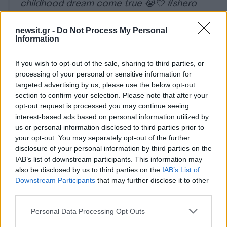
childhood dream come true 😭💘
#shero
pic.twitter.com/py7nbtb2KD
newsit.gr -
Do Not Process My Personal
— Ibtihaj Muhammad (@IbtihajMuhammad)
Information
November 13, 2017
If you wish to opt-out of the sale, sharing to third parties, or
processing of your personal or sensitive information for
targeted advertising by us, please use the below opt-out
ΔΙΑΦΗΜΙΣΗ
section to confirm your selection. Please note that after your
opt-out request is processed you may continue seeing
interest-based ads based on personal information utilized by
us or personal information disclosed to third parties prior to
your opt-out. You may separately opt-out of the further
disclosure of your personal information by third parties on the
IAB’s list of downstream participants. This information may
also be disclosed by us to third parties on the
IAB’s List of
Downstream Participants
that may further disclose it to other
third parties.
Please note that this website/app uses one or more Google
Personal Data Processing Opt Outs
services and may gather and store information including but