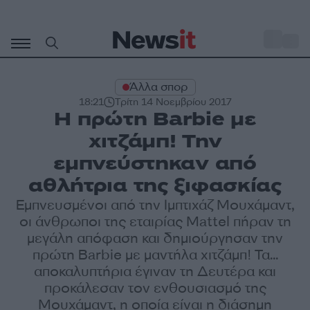
Μετάβαση
σε
o
27
περιεχόμενο
Άλλα σπορ
18:21
Τρίτη 14 Νοεμβρίου 2017
Η πρώτη Barbie με
χιτζάμπ! Την
εμπνεύστηκαν από
αθλήτρια της ξιφασκίας
Εμπνευσμένοι από την Ιμπτιχάζ Μουχάμαντ,
οι άνθρωποι της εταιρίας Mattel πήραν τη
μεγάλη απόφαση και δημιούργησαν την
πρώτη Barbie με μαντήλα χιτζάμπ! Τα...
αποκαλυπτήρια έγιναν τη Δευτέρα και
προκάλεσαν τον ενθουσιασμό της
Μουχάμαντ, η οποία είναι η διάσημη