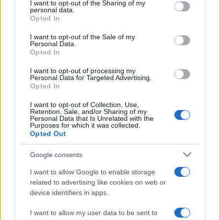
not limited to your visit or usage behaviour. You may click to
I want to opt-out of the Sharing of my
personal data.
grant or deny consent to Google and its third-party tags to
Αν τα χάσατε
Opted In
use your data for below specified purposes in below Google
consent section.
I want to opt-out of the Sale of my
Personal Data.
Opted In
I want to opt-out of processing my
Personal Data for Targeted Advertising.
Opted In
I want to opt-out of Collection, Use,
Retention, Sale, and/or Sharing of my
Personal Data that Is Unrelated with the
Κόκκινος συναγερμός για
Πάρος: «Αν ήταν κάπο
Purposes for which it was collected.
τους θυελλώδεις ανέμους
πάνω από την πισίνα, δ
Opted Out
που θα αγγίξουν και 9
είχα θρηνήσει το παιδί 
μποφόρ - Οι περιοχές που
– Η σπαρακτική περιγ
Google consents
ανησυχούν τους ειδικούς
του πατέρα και τα κε
στους ισχυρισμούς τ
I want to allow Google to enable storage
ιδιοκτήτη του beach 
related to advertising like cookies on web or
device identifiers in apps.
Σχόλια
I want to allow my user data to be sent to