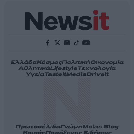
Ελλάδα
Κόσμος
Πολιτική
Οικονομία
Αθλητικά
Lifestyle
Τεχνολογία
Υγεία
Tasteit
Media
Driveit
Πρωτοσέλιδα
Γνώμη
Melas Blog
Καιρός
Παράξενες Ειδήσεις