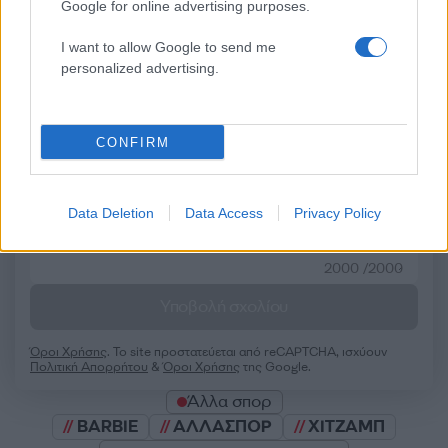
Google for online advertising purposes.
I want to allow Google to send me
personalized advertising.
Σχολίασε εδώ
CONFIRM
50 /50
Data Deletion
Data Access
Privacy Policy
2000 /2000
Υποβολή σχολίου
Όροι Χρήσης
. Το site προστατεύεται από reCAPTCHA, ισχύουν
Πολιτική Απορρήτου
&
Όροι Χρήσης
της Google.
Άλλα σπορ
BARBIE
ΑΛΛΑΣΠΟΡ
ΧΙΤΖΑΜΠ