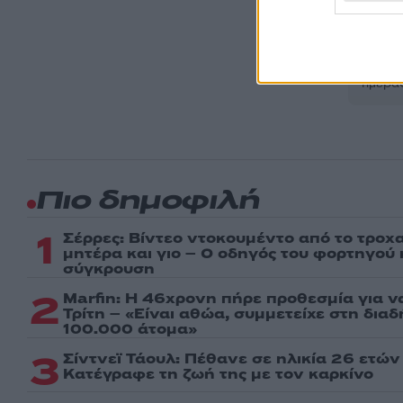
Ακολου
πρώτοι
ημέρα
Πιο δημοφιλή
1
Σέρρες: Βίντεο ντοκουμέντο από το τροχα
μητέρα και γιο – Ο οδηγός του φορτηγού
σύγκρουση
2
Marfin: Η 46χρονη πήρε προθεσμία για ν
Τρίτη – «Είναι αθώα, συμμετείχε στη δια
100.000 άτομα»
3
Σίντνεϊ Τάουλ: Πέθανε σε ηλικία 26 ετών
Kατέγραφε τη ζωή της με τον καρκίνο