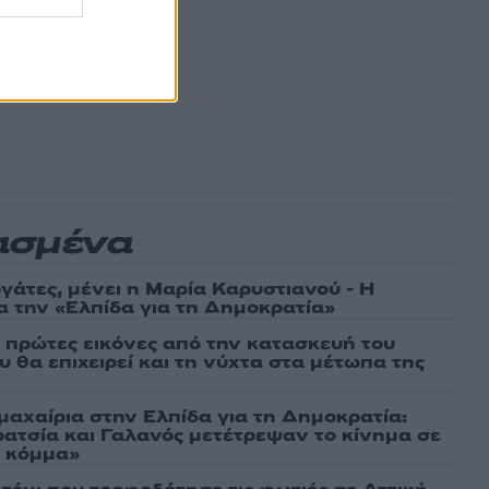
ασμένα
γάτες, μένει η Μαρία Καρυστιανού - Η
α την «Ελπίδα για τη Δημοκρατία»
ι πρώτες εικόνες από την κατασκευή του
 θα επιχειρεί και τη νύχτα στα μέτωπα της
μαχαίρια στην Ελπίδα για τη Δημοκρατία:
ρατσία και Γαλανός μετέτρεψαν το κίνημα σε
ό κόμμα»