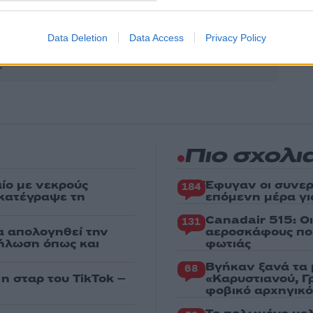
Share:
Data Deletion
Data Access
Privacy Policy
θήστε το Νewsit.gr στο
Google News
και ενημερωθείτε
 για όλη την ειδησεογραφία και τα
τελευταία νέα
της
ς
Πιο σχολι
ίο με νεκρούς
Έφυγαν οι συνερ
184
 κατέγραψε τη
επόμενη μέρα γι
Canadair 515: Ο
131
α απολογηθεί την
αεροσκάφους που
δήλωση όπως και
φωτιάς
Βγήκαν ξανά τα 
68
 η σταρ του TikTok –
«Καρυστιανού, Γ
φοβικό αρχηγικ