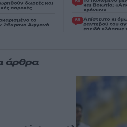
Το πολωμένο μελ
59
εωρηθούν δωρεές και
και Βοιωτία: «Α
νικές παροχές
χρόνων»
Απίστευτο κι όμ
οκαρισμένο το
55
ραντεβού του αγ
ον 26χρονο Αφγανό
επειδή κλάπηκε 
α άρθρα