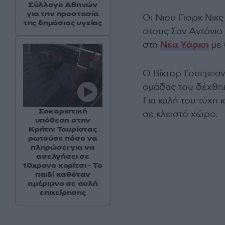
Σύλλογο Αθηνών
για την προστασία
Οι Νιου Γιορκ Νικς
της δημόσιας υγείας
στους Σαν Αντόνιο
στη
Νέα Υόρκη
με 
Ο Βίκτορ Γουεμπαν
ομάδας του δέχθηκ
Για καλή του τύχη
Σοκαριστική
σε κλειστό χώρο.
υπόθεση στην
Κρήτη: Τουρίστας
ρωτούσε πόσο να
πληρώσει για να
ασελγήσει σε
10χρονο κορίτσι - Το
παιδί καθόταν
αμέριμνο σε αυλή
επιχείρησης