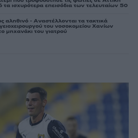
τέμι που τροφοδότησε τις φωτιές σε Αττική
πό τα ισχυρότερα επεισόδια των τελευταίων 50
ως αληθινό - Aναστέλλονται τα τακτικά
γειοχειρουργού του νοσοκομείου Χανίων
το μηχανάκι του γιατρού