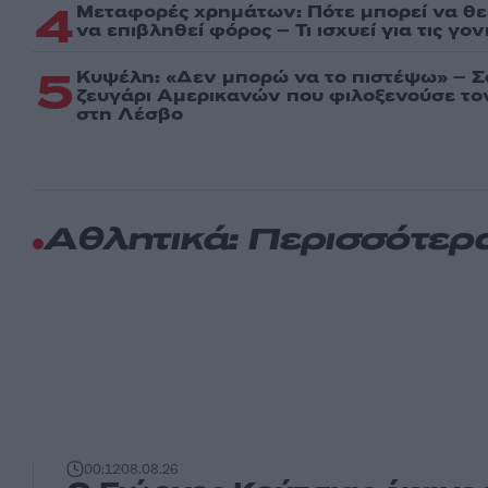
4
Μεταφορές χρημάτων: Πότε μπορεί να θ
να επιβληθεί φόρος – Τι ισχυεί για τις γο
5
Κυψέλη: «Δεν μπορώ να το πιστέψω» – Σ
ζευγάρι Αμερικανών που φιλοξενούσε τ
στη Λέσβο
Αθλητικά: Περισσότερ
00:12
08.08.26