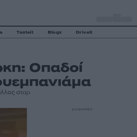
o
Αθήνα
29
C
a
Tasteit
Blogs
Driveit
ρκη: Οπαδοί
Γουεμπανιάμα
άλλος σταρ
ΔΙΑΦΗΜΙΣΗ