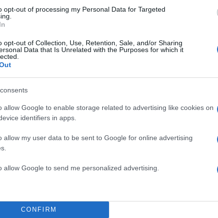
to opt-out of processing my Personal Data for Targeted
ing.
Σχολίασε εδώ
In
o opt-out of Collection, Use, Retention, Sale, and/or Sharing
ersonal Data that Is Unrelated with the Purposes for which it
50
lected.
Out
consents
o allow Google to enable storage related to advertising like cookies on
2000 /
evice identifiers in apps.
Υποβολή σχολίου
o allow my user data to be sent to Google for online advertising
s.
ροστατεύεται από reCAPTCHA, ισχύουν
Πολιτική Απορρήτου
&
Όροι Χρήσης
της
to allow Google to send me personalized advertising.
Αθλητικά
ΓΟΥΕΜΠΑΝΙΑΜΑ
ΝΕΑ ΥΟΡΚΗ
ΝΙΟΥ ΓΙΟΡΚ ΝΙΚΣ
ΣΑΝ ΑΝΤΟΝΙΟ ΣΠΕΡΣ
CONFIRM