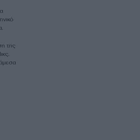
ρα
ηνικό
α.
ση της
ικς.
 άμεσα