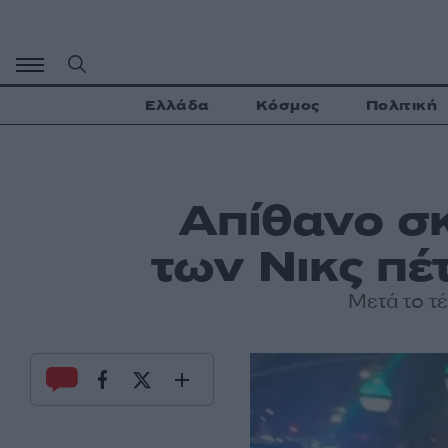
Μετάβαση
σε
περιεχόμενο
Ελλάδα
Κόσμος
Πολιτική
Απίθανο σκ
των Νικς πέ
Μετά το τ