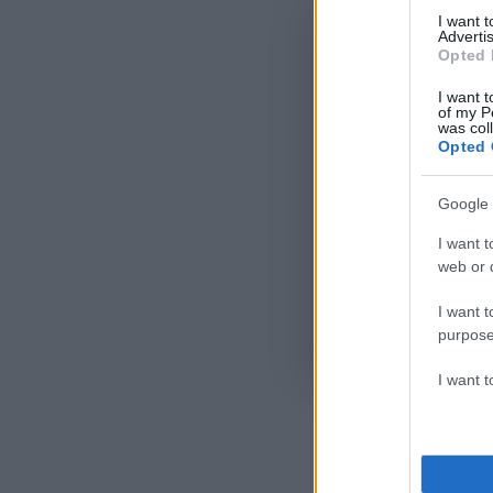
I want 
Advertis
Opted 
I want t
of my P
was col
Opted 
Google 
I want t
web or d
I want t
purpose
Όροι Χρήσης
. Το site π
Google.
I want 
ΒΙΚΤΟΡ 