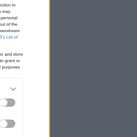
ection to
ou may
 personal
out of the
 downstream
B’s List of
er and store
 /50
to grant or
ed purposes
2000