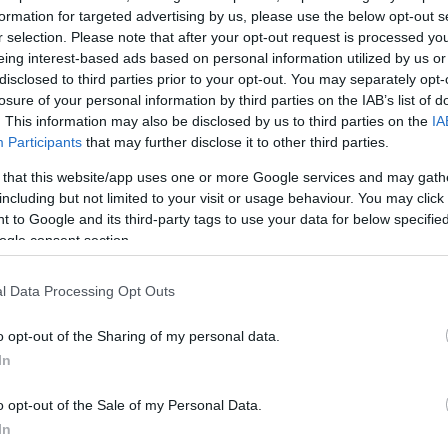
α
formation for targeted advertising by us, please use the below opt-out s
r selection. Please note that after your opt-out request is processed y
eing interest-based ads based on personal information utilized by us or
disclosed to third parties prior to your opt-out. You may separately opt-
losure of your personal information by third parties on the IAB’s list of
Σχολίασε εδώ
. This information may also be disclosed by us to third parties on the
IA
Participants
that may further disclose it to other third parties.
 that this website/app uses one or more Google services and may gath
50
including but not limited to your visit or usage behaviour. You may click 
 to Google and its third-party tags to use your data for below specifi
ogle consent section.
l Data Processing Opt Outs
2000 /
o opt-out of the Sharing of my personal data.
Υποβολή σχολίου
In
ροστατεύεται από reCAPTCHA, ισχύουν
Πολιτική Απορρήτου
&
Όροι Χρήσης
της
o opt-out of the Sale of my Personal Data.
In
Αθλητικά