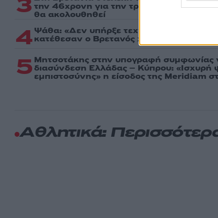
3
την 46χρονη για την τραγωδία της Μαρφί
θα ακολουθηθεί
4
Ψάθα: «Δεν υπήρξε τεχνικό πρόβλημα με
κατέθεσαν ο Βρετανός χειριστής και ο Έ
5
Μητσοτάκης στην υπογραφή συμφωνίας γ
διασύνδεση Ελλάδας – Κύπρου: «Ισχυρή
εμπιστοσύνης» η είσοδος της Meridiam σ
Αθλητικά: Περισσότερ