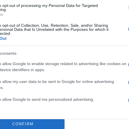
ΑΕΚ
ΓΙΩΡΓΟΣ ΔΩΝΗΣ
to opt-out of processing my Personal Data for Targeted
ing.
Share:
In
o opt-out of Collection, Use, Retention, Sale, and/or Sharing
θήστε το Νewsit.gr στο
Google News
και ενημερωθείτε
ersonal Data that Is Unrelated with the Purposes for which it
lected.
 για όλη την ειδησεογραφία και τα
τελευταία νέα
της
Out
ς
consents
o allow Google to enable storage related to advertising like cookies on
evice identifiers in apps.
Πιο σχολι
o allow my user data to be sent to Google for online advertising
s.
α εντοπίζουν την
Έφυγαν οι συνερ
153
ε Έλληνας οδηγός από
επόμενη μέρα γι
to allow Google to send me personalized advertising.
Νέες απώλειες γ
131
ώην στελέχη κατά
Μουτσάτσου, Ιωα
κλες», αιχμές για
αυταπάτη»
Canadair 515: Ο
95
CONFIRM
 για να παραλάβουν
αεροσκάφους που