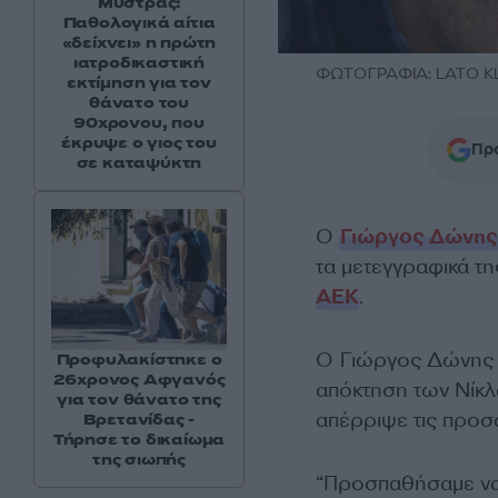
Μυστράς:
Παθολογικά αίτια
«δείχνει» η πρώτη
ιατροδικαστική
ΦΩΤΟΓΡΑΦΙΑ: LATO KL
εκτίμηση για τον
θάνατο του
90χρονου, που
έκρυψε ο γιος του
Προ
σε καταψύκτη
Ο
Γιώργος Δώνης
τα μετεγγραφικά τη
ΑΕΚ
.
Ο Γιώργος Δώνης α
Προφυλακίστηκε ο
26χρονος Αφγανός
απόκτηση των Νίκλ
για τον θάνατο της
απέρριψε τις προ
Βρετανίδας -
Τήρησε το δικαίωμα
της σιωπής
“Προσπαθήσαμε να 