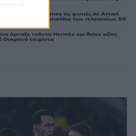
τέμι που τροφοδότησε τις φωτιές σε Αττική
πό τα ισχυρότερα επεισόδια των τελευταίων 50
νο άρπαξε τσάντα Hermès και Rolex αξίας
ό Ουκρανό τουρίστα