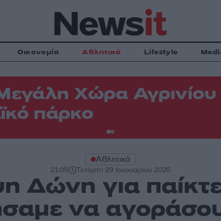
Οικονομία
Αθλητικά
Lifestyle
Medi
Μεγάλη Χώρα Αγρινίου -
ϊκό πάρκο
Αθλητικά
21:05
Τετάρτη 29 Ιανουαρίου 2025
 Δώνη για παίκτε
σαμε να αγοράσου