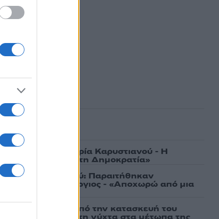
ασμένα
γάτες, μένει η Μαρία Καρυστιανού - Η
α την «Ελπίδα για τη Δημοκρατία»
ια την Καρυστιανού: Παραιτήθηκαν
ννίδου και Κοτσόργιος - «Αποχωρώ από μια
ι πρώτες εικόνες από την κατασκευή του
 θα επιχειρεί και τη νύχτα στα μέτωπα της