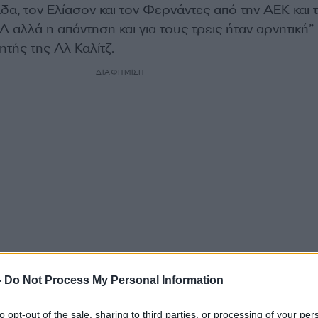
άδα, τον Ελίασον και τον Φερνάντες από την ΑΕΚ και τ
αλλά η απάντηση και για τους τρεις ήταν αρνητική”
τής της Αλ Καλίτζ.
ΔΙΑΦΗΜΙΣΗ
-
Do Not Process My Personal Information
to opt-out of the sale, sharing to third parties, or processing of your per