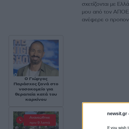
σχετίζονται με Ελλ
μου από τον ΑΠΟΕΛ 
ανέφερε ο προπονη
O Γιώργος
Παράσχος ξανά στο
νοσοκομείο για
θεραπεία κατά του
καρκίνου
newsit.gr 
Ανανεώθηκε
πριν 9 λεπτά
If you wish 