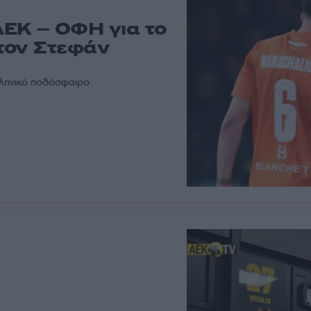
ΕΚ – ΟΦΗ για το
τον Στεφάν
λληνικό ποδόσφαιρο