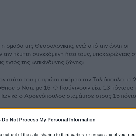
 η ομάδα της Θεσσαλονίκης, ενώ από την άλλη οι
ν την πέμπτη συνεχόμενη ήττα τους, υποχωρώντας σ
ς εντός της «επικίνδυνης ζώνης».
ν στόχο του με πρώτο σκόρερ τον Τολιόπουλο με 
θησε ο Νότε με 15. Ο Γκούντγουιν είχε 13 πόντους κ
ν Ιωνικό ο Αρσενόπουλος σταμάτησε στους 15 πόντο
7, 59-34, 86-48, 103-64.
-
Do Not Process My Personal Information
to opt-out of the sale, sharing to third parties, or processing of your per