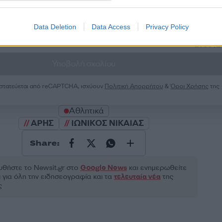
Data Deletion
Data Access
Privacy Policy
2000 /
Υποβολή σχολίου
ροστατεύεται από reCAPTCHA, ισχύουν
Πολιτική Απορρήτου
&
Όροι Χρήσης
της
Αθλητικά
ΑΡΗΣ
ΙΩΝΙΚΟΣ ΝΙΚΑΙΑΣ
Share:
θήστε το Νewsit.gr στο
Google News
και ενημερωθείτε
 για όλη την ειδησεογραφία και τα
τελευταία νέα
της
ς