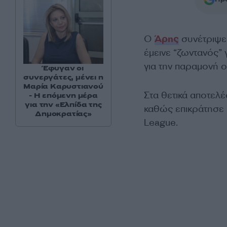
Ο
Άρης
συνέτριψε
έμεινε “ζ
ωντανός” 
για την παραμονή
ο
Έφυγαν οι
συνεργάτες, μένει η
Μαρία Καρυστιανού
Στα θετικά αποτελέ
- Η επόμενη μέρα
για την «Ελπίδα της
καθώς επικράτησε μ
Δημοκρατίας»
League.