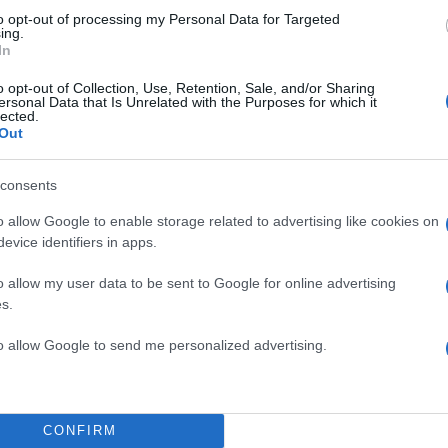
to opt-out of processing my Personal Data for Targeted
ing.
In
o opt-out of Collection, Use, Retention, Sale, and/or Sharing
ersonal Data that Is Unrelated with the Purposes for which it
lected.
Out
consents
o allow Google to enable storage related to advertising like cookies on
α
evice identifiers in apps.
o allow my user data to be sent to Google for online advertising
s.
to allow Google to send me personalized advertising.
Σχολίασε εδώ
50
CONFIRM