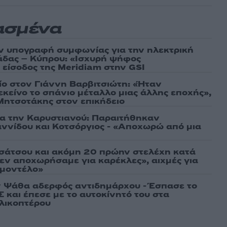
ασμένα
ν υπογραφή συμφωνίας για την ηλεκτρική
άδας – Κύπρου: «Ισχυρή ψήφος
 είσοδος της Meridiam στην GSI
τίο στον Γιάννη Βαρβιτσιώτη: «Ήταν
εκείνο το σπάνιο μέταλλο μιας άλλης εποχής»,
 Μητσοτάκης στον επικήδειο
ια την Καρυστιανού: Παραιτήθηκαν
ννίδου και Κοτσόργιος - «Αποχωρώ από μια
σάτσου και ακόμη 20 πρώην στελέχη κατά
εν αποχωρήσαμε για καρέκλες», αιχμές για
 μοντέλο»
 Ψάθα αδερφός αντιδημάρχου - Έσπασε το
 και έπεσε με το αυτοκίνητό του στα
ελικοπτέρου