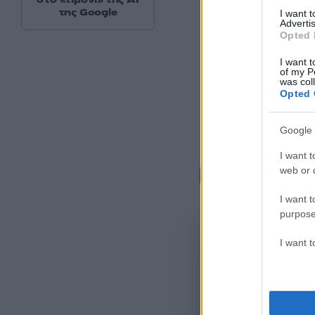
της Google
I want 
Advertis
Opted 
I want t
of my P
was col
Opted 
Google 
I want t
Σχόλι
web or d
I want t
purpose
I want 