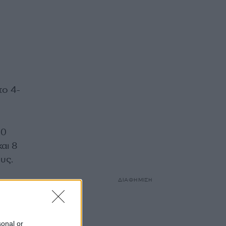
το 4-
20
αι 8
υς.
ΔΙΑΦΗΜΙΣΗ
sonal or