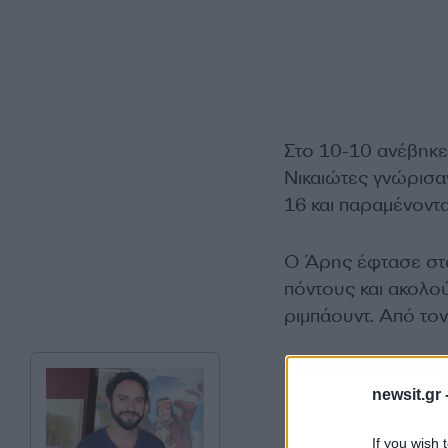
Στο 10-10 ανέβηκε
Νικαιώτες γνώρισα
16 και παραμένοντα
O Άρης έφτασε στο
πόντους και ακολού
ριμπάουντ. Από το
Τα δεκάλεπτα: 26-1
newsit.gr 
If you wish 