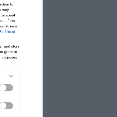
ection to
ou may
 personal
out of the
 downstream
B’s List of
er and store
to grant or
ed purposes