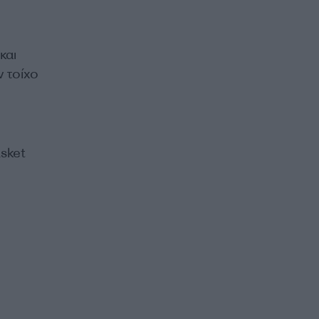
και
ν τοίχο
sket