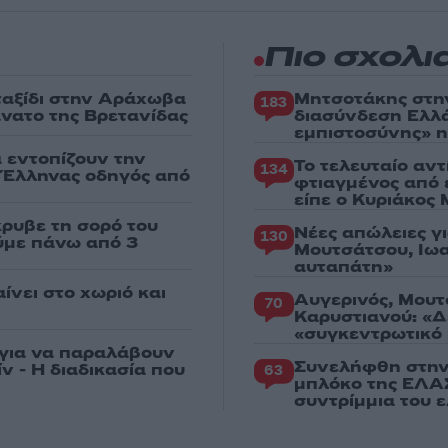
Πιο σχολι
 ταξίδι στην Αράχωβα
Μητσοτάκης στη
183
άνατο της Βρετανίδας
διασύνδεση Ελλ
εμπιστοσύνης» η
α εντοπίζουν την
Το τελευταίο αν
134
ε Έλληνας οδηγός από
φτιαγμένος από 
είπε ο Κυριάκος
κρυβε τη σορό του
Νέες απώλειες γ
130
ούμε πάνω από 3
Μουτσάτσου, Ιωα
αυταπάτη»
ίνει στο χωριό και
Αυγερινός, Μουτ
70
Καρυστιανού: «Δ
«συγκεντρωτικό
 για να παραλάβουν
Συνελήφθη στην
ν - Η διαδικασία που
63
μπλόκο της ΕΛΑΣ
συντρίμμια του 