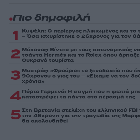
Πιο δημοφιλή
1
Κυψέλη: Ο περίεργος ηλικιωμένος και το
– Όσα ισχυρίστηκε ο 26χρονος για τον θ
2
Μύκονος: Βίντεο με τους αστυνομικούς ν
τσάντα Hermès και το Rolex όπου άρπαξ
Ουκρανό τουρίστα
3
Μυστράς: «Φρούριο» το ξενοδοχείο που έ
90χρονου ο γιος του – «Είχαμε να τον δ
χρόνια»
4
Πόρτο Γερμενό: Η στιγμή που η φωτιά μπα
καταστρέφει τα πάντα στο πέρασμά της
5
Στη Βρετανία στελέχη του ελληνικού FBI
την 46χρονη για την τραγωδία της Μαρφί
θα ακολουθηθεί