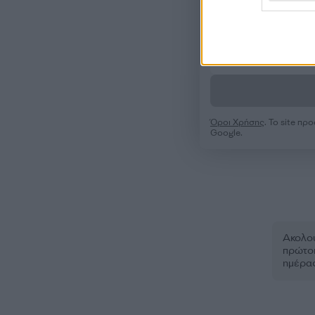
Όροι Χρήσης
. Το site π
Google.
Ακολου
πρώτοι
ημέρα