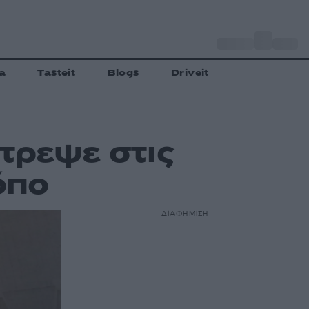
o
Αθήνα
30
C
a
Tasteit
Blogs
Driveit
τρεψε στις
όπο
ΔΙΑΦΗΜΙΣΗ