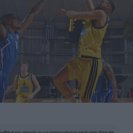
σθήκη του newsit.gr ως προτεινόμενη πηγή στην Google