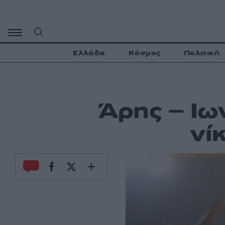
Μετάβαση
σε
περιεχόμενο
Ελλάδα
Κόσμος
Πολιτική
Άρης – Ιω
νί