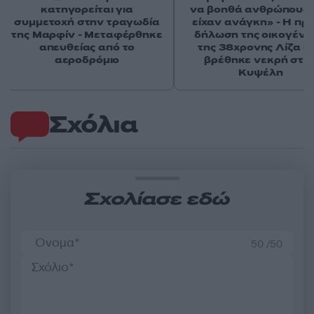
κατηγορείται για
να βοηθά ανθρώπους 
συμμετοχή στην τραγωδία
είχαν ανάγκη» - Η πρ
της Μαρφίν - Μεταφέρθηκε
δήλωση της οικογένε
απευθείας από το
της 38χρονης Λίζα π
αεροδρόμιο
βρέθηκε νεκρή στη
Κυψέλη
Σχόλια
Σχολίασε εδώ
50 /50