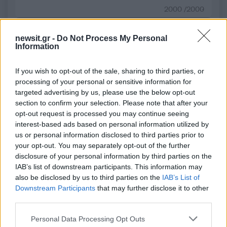
2000 /2000
Υποβολή σχολίου
newsit.gr -
Do Not Process My Personal
Information
Όροι Χρήσης
. Το site προστατεύεται από reCAPTCHA, ισχύουν
Πολιτική Απορρήτου
&
Όροι Χρήσης
της Google.
If you wish to opt-out of the sale, sharing to third parties, or
Αθλητικά
processing of your personal or sensitive information for
ΑΕΚ
ΑΘΛΗΤΙΚΕΣ ΜΕΑΤΟΔΣΕΙΣ
targeted advertising by us, please use the below opt-out
ΤΗΛΕΟΠΤΙΚΕΣ ΜΕΤΑΔΟΣΕΙΣ
section to confirm your selection. Please note that after your
opt-out request is processed you may continue seeing
Share:
interest-based ads based on personal information utilized by
us or personal information disclosed to third parties prior to
your opt-out. You may separately opt-out of the further
Ακολουθήστε το Νewsit.gr στο
Google News
και
disclosure of your personal information by third parties on the
ενημερωθείτε πρώτοι για όλη την ειδησεογραφία και τα
τελευταία νέα
της ημέρας
IAB’s list of downstream participants. This information may
also be disclosed by us to third parties on the
IAB’s List of
Downstream Participants
that may further disclose it to other
third parties.
Please note that this website/app uses one or more Google
Personal Data Processing Opt Outs