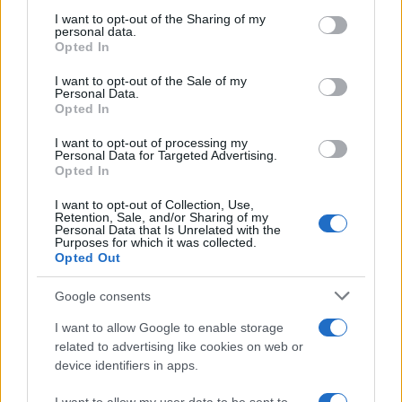
services and may gather and store information including but
Πιο δημοφιλή
not limited to your visit or usage behaviour. You may click to
I want to opt-out of the Sharing of my
personal data.
grant or deny consent to Google and its third-party tags to
1
Έφυγαν οι συνεργάτες, μένει η Μαρία
Opted In
use your data for below specified purposes in below Google
Καρυστιανού - Η επόμενη μέρα για την
«Ελπίδα για τη Δημοκρατία»
consent section.
I want to opt-out of the Sale of my
Personal Data.
2
Συγκίνηση στο τελευταίο αντίο στον Λάκη
Opted In
Χαλκιά: Με την «Φάμπρικα», λαούτο και
κλαρίνα αποχαιρέτησαν την εμβληματική
I want to opt-out of processing my
φωνή της μεταπολίτευσης
Personal Data for Targeted Advertising.
Opted In
3
Ποιος είναι ο ελληνοκύπριος Sir Ντέμης
Χασάμπης: Από το σκάκι, στο Νόμπελ
I want to opt-out of Collection, Use,
Χημείας και στο «τιμόνι» της AI της Google
Retention, Sale, and/or Sharing of my
Personal Data that Is Unrelated with the
4
Το πολωμένο μελτέμι που τροφοδότησε τις
Purposes for which it was collected.
φωτιές σε Αττική και Βοιωτία: «Από τα
Opted Out
ισχυρότερα επεισόδια των τελευταίων 50
χρόνων»
Google consents
5
Ο Κώστας Σαμαράς δημοσίευσε μία παιδική
I want to allow Google to enable storage
φωτογραφία για την επέτειο θανάτου της
αδελφής του, Λένας
related to advertising like cookies on web or
device identifiers in apps.