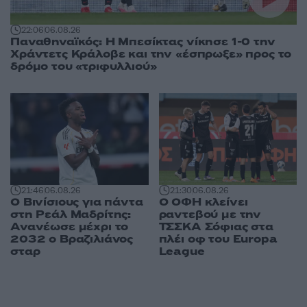
22:06
06.08.26
Παναθηναϊκός: Η Μπεσίκτας νίκησε 1-0 την
Χράντετς Κράλοβε και την «έσπρωξε» προς το
δρόμο του «τριφυλλιού»
21:46
06.08.26
21:30
06.08.26
Ο Βινίσιους για πάντα
Ο ΟΦΗ κλείνει
στη Ρεάλ Μαδρίτης:
ραντεβού με την
Ανανέωσε μέχρι το
ΤΣΣΚΑ Σόφιας στα
2032 ο Βραζιλιάνος
πλέι οφ του Europa
σταρ
League