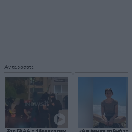
Αν τα χάσατε
Στη ΓΑΔΑ η 46χρονη που
«Αφιέρωσε τη ζωή της