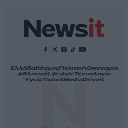
Ελλάδα
Κόσμος
Πολιτική
Οικονομία
Αθλητικά
Lifestyle
Τεχνολογία
Υγεία
Tasteit
Media
Driveit