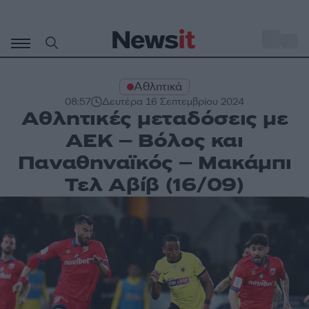
Μετάβαση
σε
o
28
περιεχόμενο
Αθλητικά
08:57
Δευτέρα 16 Σεπτεμβρίου 2024
Αθλητικές μεταδόσεις με
ΑΕΚ – Βόλος και
Παναθηναϊκός – Μακάμπι
Τελ Αβίβ (16/09)