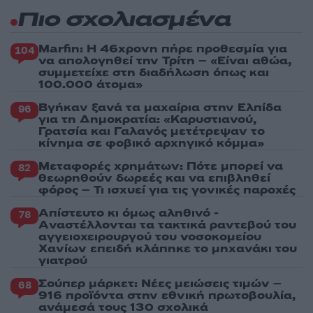
Πιο σχολιασμένα
Marfin: Η 46χρονη πήρε προθεσμία για
104
να απολογηθεί την Τρίτη – «Είναι αθώα,
συμμετείχε στη διαδήλωση όπως και
100.000 άτομα»
Βγήκαν ξανά τα μαχαίρια στην Ελπίδα
96
για τη Δημοκρατία: «Καρυστιανού,
Γρατσία και Γαλανός μετέτρεψαν το
κίνημα σε φοβικό αρχηγικό κόμμα»
Μεταφορές χρημάτων: Πότε μπορεί να
82
θεωρηθούν δωρεές και να επιβληθεί
φόρος – Τι ισχυεί για τις γονικές παροχές
Απίστευτο κι όμως αληθινό -
78
Aναστέλλονται τα τακτικά ραντεβού του
αγγειοχειρουργού του νοσοκομείου
Χανίων επειδή κλάπηκε το μηχανάκι του
γιατρού
Σούπερ μάρκετ: Νέες μειώσεις τιμών –
68
916 προϊόντα στην εθνική πρωτοβουλία,
ανάμεσά τους 130 σχολικά