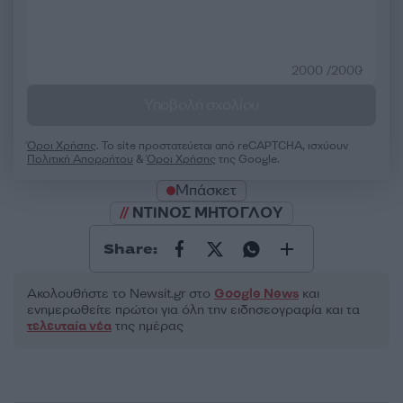
2000 /2000
Υποβολή σχολίου
Όροι Χρήσης
. Το site προστατεύεται από reCAPTCHA, ισχύουν
Πολιτική Απορρήτου
&
Όροι Χρήσης
της Google.
Μπάσκετ
ΝΤΙΝΟΣ ΜΗΤΟΓΛΟΥ
Share:
Ακολουθήστε το Νewsit.gr στο
Google News
και
ενημερωθείτε πρώτοι για όλη την ειδησεογραφία και τα
τελευταία νέα
της ημέρας