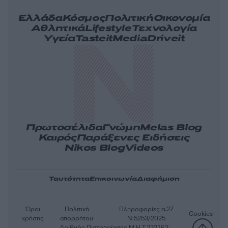
Ελλάδα
Κόσμος
Πολιτική
Οικονομία
Αθλητικά
Lifestyle
Τεχνολογία
Υγεία
Tasteit
Media
Driveit
Πρωτοσέλιδα
Γνώμη
Melas Blog
Καιρός
Παράξενες Ειδήσεις
Nikos Blog
Videos
Ταυτότητα
Επικοινωνία
Διαφήμιση
Όροι
Πολιτική
Πληροφορίες α.27
Cookies
χρήσης
απορρήτου
Ν.5253/2025
Αριθμός Πιστοποίησης Μ.Η.Τ.232163