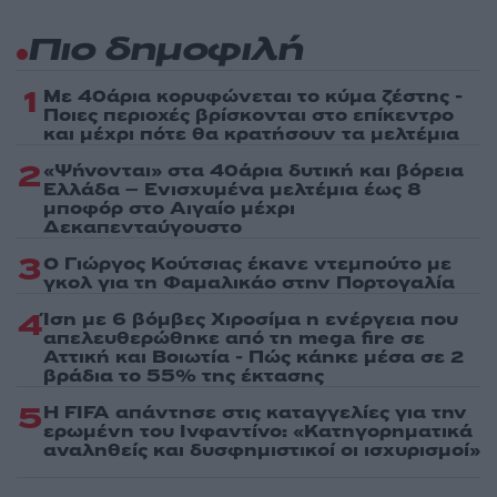
Πιο δημοφιλή
1
Με 40άρια κορυφώνεται το κύμα ζέστης -
Ποιες περιοχές βρίσκονται στο επίκεντρο
και μέχρι πότε θα κρατήσουν τα μελτέμια
2
«Ψήνονται» στα 40άρια δυτική και βόρεια
Ελλάδα – Ενισχυμένα μελτέμια έως 8
μποφόρ στο Αιγαίο μέχρι
Δεκαπενταύγουστο
3
Ο Γιώργος Κούτσιας έκανε ντεμπούτο με
γκολ για τη Φαμαλικάο στην Πορτογαλία
4
Ίση με 6 βόμβες Χιροσίμα η ενέργεια που
απελευθερώθηκε από τη mega fire σε
Αττική και Βοιωτία - Πώς κάηκε μέσα σε 2
βράδια το 55% της έκτασης
5
Η FIFA απάντησε στις καταγγελίες για την
ερωμένη του Ινφαντίνο: «Κατηγορηματικά
αναληθείς και δυσφημιστικοί οι ισχυρισμοί»