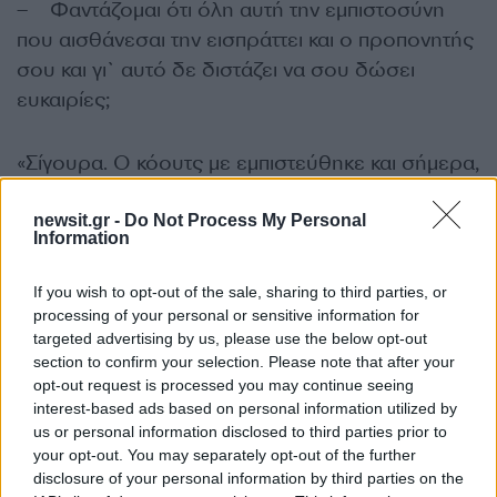
– Φαντάζομαι ότι όλη αυτή την εμπιστοσύνη
που αισθάνεσαι την εισπράττει και ο προπονητής
σου και γι` αυτό δε διστάζει να σου δώσει
ευκαιρίες;
«Σίγουρα. Ο κόουτς με εμπιστεύθηκε και σήμερα,
μπήκα μέσα έκανα το παιχνίδι μου και έδωσα τον
καλύτερο μου εαυτό. Το γεγονός ότι βοήθησαν
newsit.gr -
Do Not Process My Personal
Information
και εγώ με τον τρόπο μου να ξεφύγουμε στο
σκορ μου δίνει αυτοπεποίθηση για τη συνέχεια».
If you wish to opt-out of the sale, sharing to third parties, or
processing of your personal or sensitive information for
targeted advertising by us, please use the below opt-out
– Που κρίθηκε το παιχνίδι;
section to confirm your selection. Please note that after your
opt-out request is processed you may continue seeing
«Βρήκαμε τις απαντήσεις στα μις-ματς και στα
interest-based ads based on personal information utilized by
us or personal information disclosed to third parties prior to
ριμπάουντ και αφού το πετύχαμε στην τελευταία
your opt-out. You may separately opt-out of the further
περίοδο μας λύθηκαν τα… χέρια. Το μεγαλύτερο
disclosure of your personal information by third parties on the