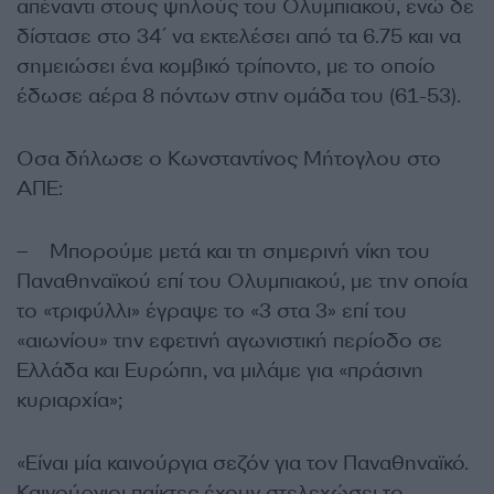
απέναντι στους ψηλούς του Ολυμπιακού, ενώ δε
δίστασε στο 34΄ να εκτελέσει από τα 6.75 και να
σημειώσει ένα κομβικό τρίποντο, με το οποίο
έδωσε αέρα 8 πόντων στην ομάδα του (61-53).
Οσα δήλωσε ο Κωνσταντίνος Μήτογλου στο
ΑΠΕ:
– Μπορούμε μετά και τη σημερινή νίκη του
Παναθηναϊκού επί του Ολυμπιακού, με την οποία
το «τριφύλλι» έγραψε το «3 στα 3» επί του
«αιωνίου» την εφετινή αγωνιστική περίοδο σε
Ελλάδα και Ευρώπη, να μιλάμε για «πράσινη
κυριαρχία»;
«Είναι μία καινούργια σεζόν για τον Παναθηναϊκό.
Καινούργιοι παίκτες έχουν στελεχώσει το