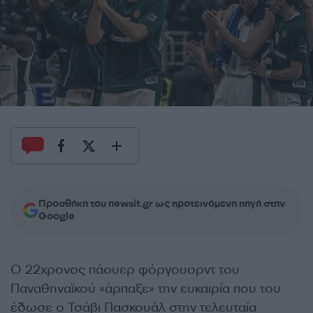
Προσθήκη του newsit.gr ως προτεινόμενη πηγή στην
Google
Ο 22χρονος πάουερ φόργουορντ του
Παναθηναϊκού «άρπαξε» την ευκαιρία που του
έδωσε ο Τσάβι Πασκουάλ στην τελευταία