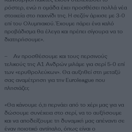
ρόστερ, ενώ η ομάδα έχει προσθέσει πολλά νέα
στοιχεία στο παιχνίδι της. Η σεζόν άρχισε με 3-0
επί του Ολυμπιακού. Έχουμε πάρει ένα καλό
προβάδισμα θα έλεγα και πρέπει σίγουρα να το
διατηρήσουμε».
– Αν προσθέσουμε και τους περσινούς
τελικούς της Α1 Ανδρών μιλάμε για σερί 5-0 επί
των «ερυθρολεύκων». Θα αυξηθεί στη μεταξύ
σας αναμέτρηση για την Euroleague που
πλησιάζει;
«Θα κάνουμε ό,τι περνάει από το χέρι μας για να
δώσουμε συνέχεια στο σερί, να το αυξήσουμε
και να αποδείξουμε τη δυναμική μας απέναντι σε
έναν ποιοτικό αντίπαλο, όπως είναι ο