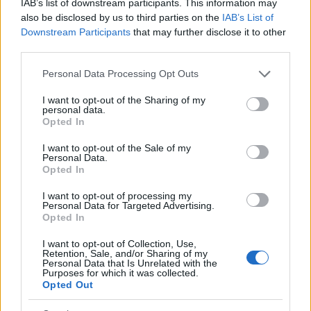
ρόλο όμως στην επικράτηση έπαιξε ο κόσμος.
IAB’s list of downstream participants. This information may
also be disclosed by us to third parties on the
IAB’s List of
Και αυτή την φορά ήταν συγκλονιστικός και τον
Downstream Participants
that may further disclose it to other
ευχαριστούμε που ήρθε και μας ενίσχυσε και δε
third parties.
σταμάτησε να φωνάζει».
Please note that this website/app uses one or more Google
Personal Data Processing Opt Outs
services and may gather and store information including but
– Και τώρα ακολουθεί μία δύσκολη εκτός
not limited to your visit or usage behaviour. You may click to
I want to opt-out of the Sharing of my
personal data.
δοκιμασία για την Euroleague, απέναντι στην
grant or deny consent to Google and its third-party tags to
Opted In
use your data for below specified purposes in below Google
Μπάμπεργκ.
consent section.
I want to opt-out of the Sale of my
Personal Data.
Opted In
«Πρόκειται για ένα μεγάλο παιχνίδι. Είναι πολύ
σημαντικό και αυτό γιατί με ένα πιθανό ?’διπλό”
I want to opt-out of processing my
Personal Data for Targeted Advertising.
κάνουμε ακόμη ένα βήμα για την εδραίωση μας
Opted In
στην τετράδα που δίνει το πλεονέκτημα της
I want to opt-out of Collection, Use,
έδρας στα πλέι οφ. Θα κάνουμε ό,τι μπορούμε
Retention, Sale, and/or Sharing of my
Personal Data that Is Unrelated with the
για να φέρουμε σε πέρας την αποστολή μας και
Purposes for which it was collected.
γι` αυτό να είστε σίγουροι!».
Opted Out
ΔΙΑΦΗΜΙΣΗ