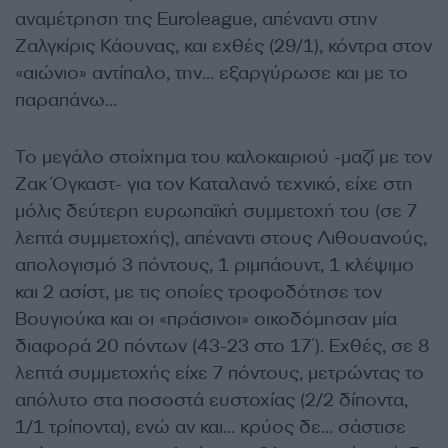
αναμέτρηση της Euroleague, απέναντι στην
Ζαλγκίρις Κάουνας, και εχθές (29/1), κόντρα στον
«αιώνιο» αντίπαλο, την… εξαργύρωσε και με το
παραπάνω…
Το μεγάλο στοίχημα του καλοκαιριού -μαζί με τον
Ζακ Όγκαστ- για τον Καταλανό τεχνικό, είχε στη
μόλις δεύτερη ευρωπαϊκή συμμετοχή του (σε 7
λεπτά συμμετοχής), απέναντι στους Λιθουανούς,
απολογισμό 3 πόντους, 1 ριμπάουντ, 1 κλέψιμο
και 2 ασίστ, με τις οποίες τροφοδότησε τον
Βουγιούκα και οι «πράσινοι» οικοδόμησαν μία
διαφορά 20 πόντων (43-23 στο 17΄). Εχθές, σε 8
λεπτά συμμετοχής είχε 7 πόντους, μετρώντας το
απόλυτο στα ποσοστά ευστοχίας (2/2 δίποντα,
1/1 τρίποντα), ενώ αν και… κρύος δε… σάστισε