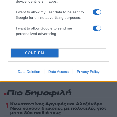
device identifiers in apps.
Πολιτική Απορρήτου
&
Όροι Χρήσης
της Google.
I want to allow my user data to be sent to
Μπάσκετ
Google for online advertising purposes.
JASON
ΕΙΔΗΣΕΙΣ
ΜΠΑΣΚΕΤ
ΠΑΝΑΘΗΝΑΙΚΟΣ
ΠΑΡΑΣΚΕΥΗ 13
I want to allow Google to send me
personalized advertising.
Share:
Ακολουθήστε το Νewsit.gr στο
Google News
και
CONFIRM
ενημερωθείτε πρώτοι για όλη την ειδησεογραφία και τα
τελευταία νέα
της ημέρας
Data Deletion
Data Access
Privacy Policy
Πιο δημοφιλή
1
Κωνσταντίνος Αργυρός και Αλεξάνδρα
Νίκα κάνουν διακοπές με πολυτελές γιοτ
με τα δύο παιδιά τους