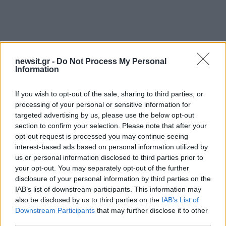
newsit.gr -
Do Not Process My Personal
Information
Αν τα χάσατε
If you wish to opt-out of the sale, sharing to third parties, or
processing of your personal or sensitive information for
targeted advertising by us, please use the below opt-out
section to confirm your selection. Please note that after your
opt-out request is processed you may continue seeing
interest-based ads based on personal information utilized by
us or personal information disclosed to third parties prior to
your opt-out. You may separately opt-out of the further
disclosure of your personal information by third parties on the
IAB’s list of downstream participants. This information may
Σε πορτοκαλί συναγερμό
Μετέτρεψαν το
για φωτιές η χώρα και τη
Σαρακήνικο της Μήλου
also be disclosed by us to third parties on the
IAB’s List of
Δευτέρα: Στα 9 μποφόρ οι
ελικοδρόμιο – «Πάρκα
Downstream Participants
that may further disclose it to other
άνεμοι – Πάνω από 400
το ελικόπτερο τους γι
third parties.