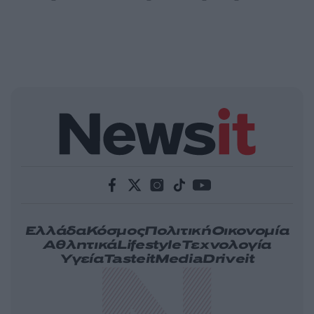
Ελλάδα
Κόσμος
Πολιτική
Οικονομία
Αθλητικά
Lifestyle
Τεχνολογία
Υγεία
Tasteit
Media
Driveit