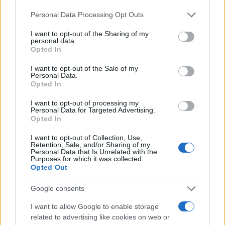
πυρκαγιές σε 10 ημέρες
κάνουν μπάνιο
Please note that this website/app uses one or more Google
Personal Data Processing Opt Outs
services and may gather and store information including but
Σχόλια
not limited to your visit or usage behaviour. You may click to
I want to opt-out of the Sharing of my
personal data.
grant or deny consent to Google and its third-party tags to
Opted In
use your data for below specified purposes in below Google
consent section.
I want to opt-out of the Sale of my
Personal Data.
Opted In
Σχολίασε εδώ
I want to opt-out of processing my
Personal Data for Targeted Advertising.
Opted In
50 /50
I want to opt-out of Collection, Use,
Retention, Sale, and/or Sharing of my
Personal Data that Is Unrelated with the
Purposes for which it was collected.
Opted Out
2000 /2000
Google consents
Υποβολή σχολίου
I want to allow Google to enable storage
related to advertising like cookies on web or
Όροι Χρήσης
. Το site προστατεύεται από reCAPTCHA, ισχύουν