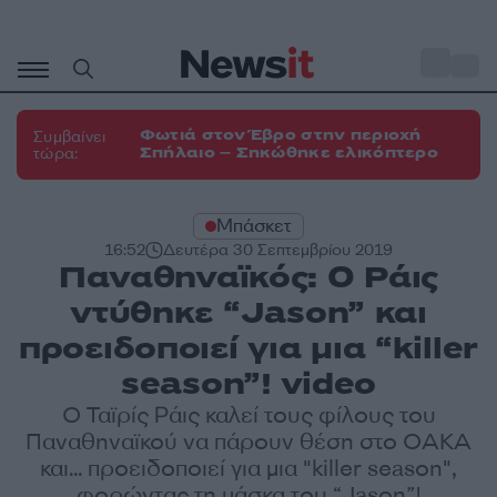
Μετάβαση
σε
o
33
περιεχόμενο
Φωτιά στον Έβρο στην περιοχή
Συμβαίνει
Σπήλαιο – Σηκώθηκε ελικόπτερο
τώρα:
Μπάσκετ
16:52
Δευτέρα 30 Σεπτεμβρίου 2019
Παναθηναϊκός: Ο Ράις
ντύθηκε “Jason” και
προειδοποιεί για μια “killer
season”! video
Ο Ταϊρίς Ράις καλεί τους φίλους του
Παναθηναϊκού να πάρουν θέση στο ΟΑΚΑ
και... προειδοποιεί για μια "killer season",
φορώντας τη μάσκα του “Jason”!