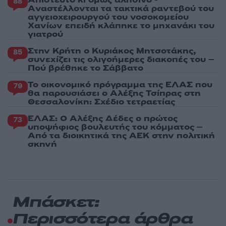
88
Aναστέλλονται τα τακτικά ραντεβού του
αγγειοχειρουργού του νοσοκομείου
Χανίων επειδή κλάπηκε το μηχανάκι του
γιατρού
Στην Κρήτη ο Κυριάκος Μητσοτάκης,
85
συνεχίζει τις ολιγοήμερες διακοπές του –
Πού βρέθηκε το Σάββατο
Το οικονομικό πρόγραμμα της ΕΛΑΣ που
79
θα παρουσιάσει ο Αλέξης Τσίπρας στη
Θεσσαλονίκη: Σχέδιο τετραετίας
ΕΛΑΣ: Ο Αλέξης Δέδες ο πρώτος
73
υποψήφιος βουλευτής του κόμματος –
Από τα διοικητικά της ΑΕΚ στην πολιτική
σκηνή
Μπάσκετ:
Περισσότερα άρθρα