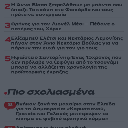
2
Η Άννα Βίσση ξετρελάθηκε με μπάντα που
έπαιζε Τσιτσάνη στο Φισκάρδο και τους
πρότεινε συνεργασία
3
Θρήνος για τον Λιονέλ Μέσι – Πέθανε ο
πατέρας του, Χόρχε
4
Ελίζαμπεθ Ελέτσι και Νεκτάριος Λεμονίδης
πήγαν στον Άγιο Νεκτάριο Βούλας για να
πάρουν την ευχή για τον γιο τους
5
Ηφαίστειο Σαντορίνης: Ένας 15χρονος που
δεν πρόλαβε να ξεφύγει από το τσουνάμι
μπορεί να αλλάξει τη χρονολογία της
προϊστορικής έκρηξης
Πιο σχολιασμένα
Βγήκαν ξανά τα μαχαίρια στην Ελπίδα
98
για τη Δημοκρατία: «Καρυστιανού,
Γρατσία και Γαλανός μετέτρεψαν το
κίνημα σε φοβικό αρχηγικό κόμμα»
Απίστευτο κι όμως αληθινό -