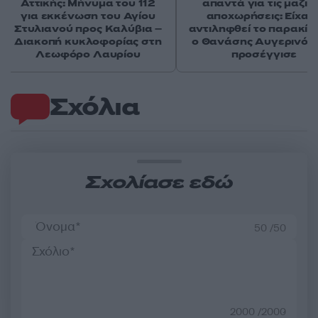
Αττικής: Μήνυμα του 112
απαντά για τις μαζικ
για εκκένωση του Αγίου
αποχωρήσεις: Είχαμ
Στυλιανού προς Καλύβια –
αντιληφθεί το παρακίν
Διακοπή κυκλοφορίας στη
ο Θανάσης Αυγερινός 
Λεωφόρο Λαυρίου
προσέγγισε
Σχόλια
Σχολίασε εδώ
50 /50
2000 /2000