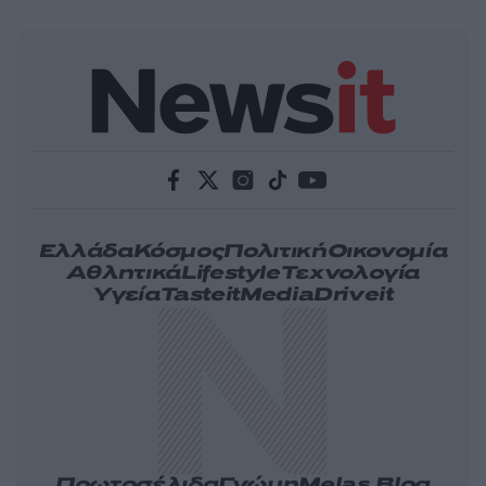
Ελλάδα
Κόσμος
Πολιτική
Οικονομία
Αθλητικά
Lifestyle
Τεχνολογία
Υγεία
Tasteit
Media
Driveit
Πρωτοσέλιδα
Γνώμη
Melas Blog