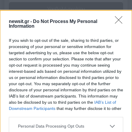
Υποβολή σχολίου
newsit.gr -
Do Not Process My Personal
Όροι Χρήσης
. Το site προστατεύεται από reCAPTCHA, ισχύουν
Information
Πολιτική Απορρήτου
&
Όροι Χρήσης
της Google.
Αθλητικά
If you wish to opt-out of the sale, sharing to third parties, or
ΑΡΗΣ
ΘΕΣΣΑΛΟΝΙΚΗ
processing of your personal or sensitive information for
ΝΕΚΡΟΣ ΟΠΑΔΟΣ
targeted advertising by us, please use the below opt-out
section to confirm your selection. Please note that after your
Share:
opt-out request is processed you may continue seeing
interest-based ads based on personal information utilized by
us or personal information disclosed to third parties prior to
Ακολουθήστε το Νewsit.gr στο
Google News
και
ενημερωθείτε πρώτοι για όλη την ειδησεογραφία και τα
your opt-out. You may separately opt-out of the further
τελευταία νέα
της ημέρας
disclosure of your personal information by third parties on the
IAB’s list of downstream participants. This information may
also be disclosed by us to third parties on the
IAB’s List of
Downstream Participants
that may further disclose it to other
third parties.
Please note that this website/app uses one or more Google
Πιο δημοφιλή
Personal Data Processing Opt Outs
services and may gather and store information including but