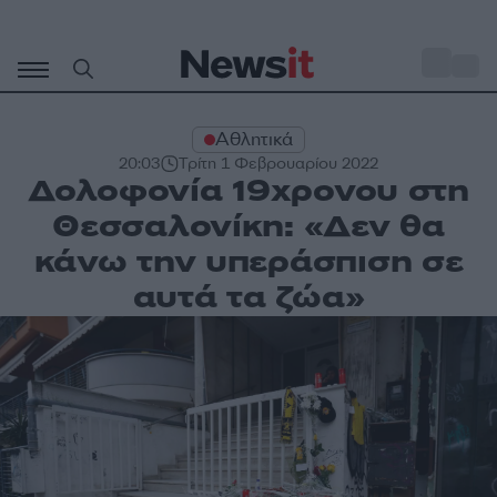
Μετάβαση
σε
o
29
περιεχόμενο
Αθλητικά
20:03
Τρίτη 1 Φεβρουαρίου 2022
Δολοφονία 19χρονου στη
Θεσσαλονίκη: «Δεν θα
κάνω την υπεράσπιση σε
αυτά τα ζώα»