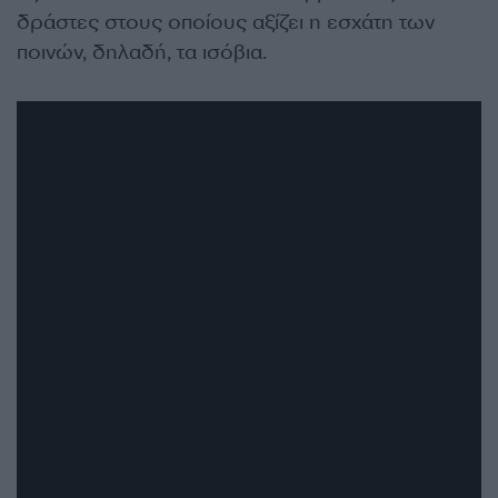
δράστες στους οποίους αξίζει η εσχάτη των
ποινών, δηλαδή, τα ισόβια.