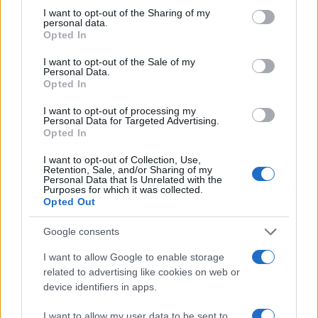
not limited to your visit or usage behaviour. You may click to
I want to opt-out of the Sharing of my
1
Πάρος: «Αν ήταν κάποιος πάνω από την
personal data.
grant or deny consent to Google and its third-party tags to
πισίνα, δε θα είχα θρηνήσει το παιδί μου» –
Opted In
Η σπαρακτική περιγραφή του πατέρα και
use your data for below specified purposes in below Google
τα κενά στους ισχυρισμούς του ιδιοκτήτη
consent section.
I want to opt-out of the Sale of my
του beach bar
Personal Data.
Opted In
2
Μετέτρεψαν το Σαρακήνικο της Μήλου σε
ελικοδρόμιο – «Πάρκαραν» το ελικόπτερο
I want to opt-out of processing my
τους για να κάνουν μπάνιο
Personal Data for Targeted Advertising.
Opted In
3
Μπρίτνεϊ Σπίαρς: Έκανε αποτυχημένο
μπότοξ και ανέβασε στο Instagram την
I want to opt-out of Collection, Use,
εμπειρία της
Retention, Sale, and/or Sharing of my
Personal Data that Is Unrelated with the
4
Γιάννης Παπαμιχαήλ: «Η απαγόρευση
Purposes for which it was collected.
αφορά στη χρήση της εικόνας και της
Opted Out
φωνής της Αλίκης Βουγιουκλάκη μέσω AI»
5
Ο δημοσιογράφος Βασίλης Τσεκούρας
Google consents
ανακοίνωσε ότι παντρεύεται τη σύντροφό
του, Γωγώ Μπαλή
I want to allow Google to enable storage
related to advertising like cookies on web or
device identifiers in apps.
Πιο σχολιασμένα
I want to allow my user data to be sent to