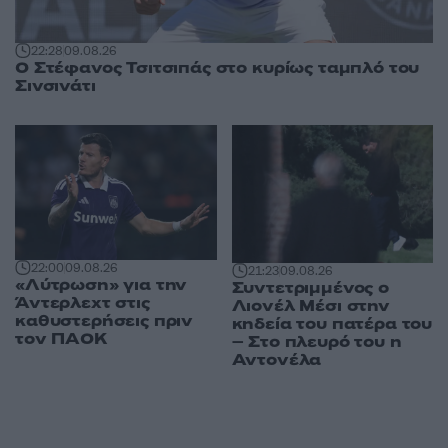
22:28
09.08.26
Ο Στέφανος Τσιτσιπάς στο κυρίως ταμπλό του
Σινσινάτι
22:00
09.08.26
21:23
09.08.26
«Λύτρωση» για την
Συντετριμμένος ο
Άντερλεχτ στις
Λιονέλ Μέσι στην
καθυστερήσεις πριν
κηδεία του πατέρα του
τον ΠΑΟΚ
– Στο πλευρό του η
Αντονέλα