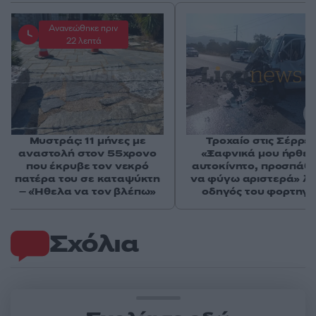
Ανανεώθηκε πριν
22 λεπτά
Μυστράς: 11 μήνες με
Τροχαίο στις Σέρρες
αναστολή στον 55χρονο
«Ξαφνικά μου ήρθε 
που έκρυβε τον νεκρό
αυτοκίνητο, προσπάθ
πατέρα του σε καταψύκτη
να φύγω αριστερά» λέ
– «Ήθελα να τον βλέπω»
οδηγός του φορτηγ
Σχόλια