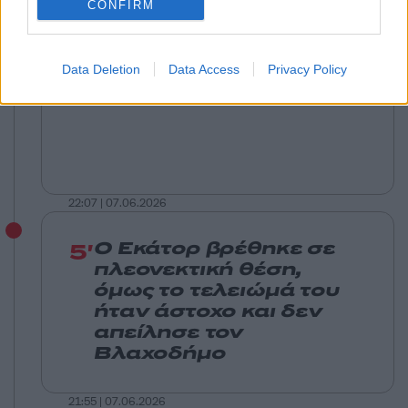
CONFIRM
Data Deletion
Data Access
Privacy Policy
22:07 | 07.06.2026
5'
Ο Εκάτορ βρέθηκε σε
πλεονεκτική θέση,
όμως το τελειώμά του
ήταν άστοχο και δεν
απείλησε τον
Βλαχοδήμο
21:55 | 07.06.2026