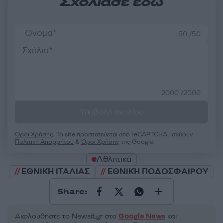
Σχολίασε εδώ
50 /50
2000 /2000
Υποβολή σχολίου
Όροι Χρήσης
. Το site προστατεύεται από reCAPTCHA, ισχύουν
Πολιτική Απορρήτου
&
Όροι Χρήσης
της Google.
Αθλητικά
ΕΘΝΙΚΗ ΙΤΑΛΙΑΣ
ΕΘΝΙΚΗ ΠΟΔΟΣΦΑΙΡΟΥ
Share:
Ακολουθήστε το Νewsit.gr στο
Google News
και