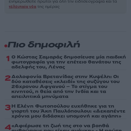
ενημερωθείτε πρώτοι για όλη την ειδησεογραφία και τα
τελευταία νέα
της ημέρας
Πιο δημοφιλή
1
Ο Κώστας Σαμαράς δημοσίευσε μία παιδική
φωτογραφία για την επέτειο θανάτου της
αδελφής του, Λένας
2
Δολοφονία Βρετανίδας στην Κυψέλη: Οι
δύο καταθέσεις «κλειδί» της συζύγου του
26χρονου Αφγανού – Το στίγμα του
κινητού, η θεία από την Ινδία και τα
απειλητικά μηνύματα
3
Η Ελένη Φωτοπούλου ευχήθηκε για τη
γιορτή του Άκη Παυλόπουλου: «Δεκαπέντε
χρόνια μου διδάσκει υπομονή και αγάπη»
4
«Αφιέρωσε τη ζωή της στο να βοηθά
ανθρώπους που είχαν ανάγκη» - Η πρώτη