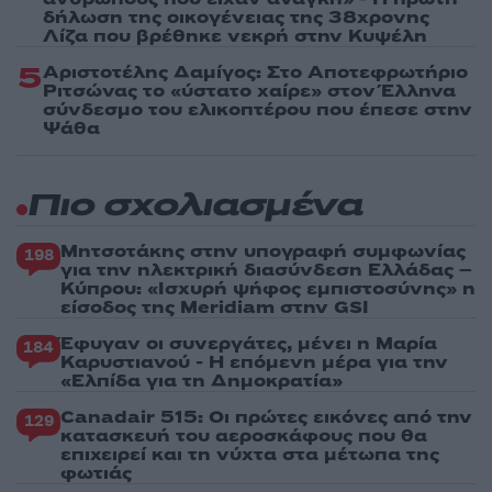
δήλωση της οικογένειας της 38χρονης
Λίζα που βρέθηκε νεκρή στην Κυψέλη
5
Αριστοτέλης Δαμίγος: Στο Αποτεφρωτήριο
Ριτσώνας το «ύστατο χαίρε» στον Έλληνα
σύνδεσμο του ελικοπτέρου που έπεσε στην
Ψάθα
Πιο σχολιασμένα
Μητσοτάκης στην υπογραφή συμφωνίας
198
για την ηλεκτρική διασύνδεση Ελλάδας –
Κύπρου: «Ισχυρή ψήφος εμπιστοσύνης» η
είσοδος της Meridiam στην GSI
Έφυγαν οι συνεργάτες, μένει η Μαρία
184
Καρυστιανού - Η επόμενη μέρα για την
«Ελπίδα για τη Δημοκρατία»
Canadair 515: Οι πρώτες εικόνες από την
129
κατασκευή του αεροσκάφους που θα
επιχειρεί και τη νύχτα στα μέτωπα της
φωτιάς