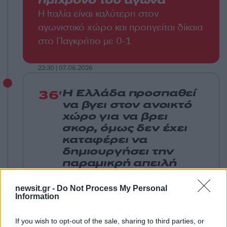
ημίχρονο του αγώνα
Η Ιταλία είναι καλύτερη στον
αγωνιστικό χώρο και προηγείται δίκαια
στο Παγκρήτιο με 0-1
22:30 | 07.06.2026
36'
Η Ελλάδα προσπαθεί
να βγει στον ανοικτό
χώρο για να βρει
σκορ, όμως δεν έχει
καταφέρει να
δημιουργήσει την
παραμικρή απειλή
newsit.gr -
Do Not Process My Personal
22:23 | 07.06.2026
Information
If you wish to opt-out of the sale, sharing to third parties, or