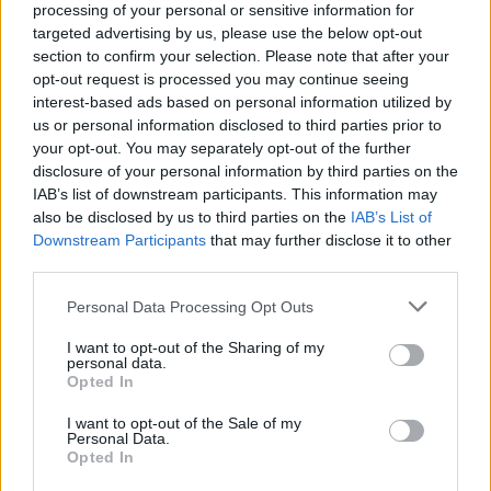
processing of your personal or sensitive information for
targeted advertising by us, please use the below opt-out
section to confirm your selection. Please note that after your
opt-out request is processed you may continue seeing
interest-based ads based on personal information utilized by
us or personal information disclosed to third parties prior to
your opt-out. You may separately opt-out of the further
disclosure of your personal information by third parties on the
IAB’s list of downstream participants. This information may
also be disclosed by us to third parties on the
IAB’s List of
Downstream Participants
that may further disclose it to other
third parties.
Please note that this website/app uses one or more Google
Personal Data Processing Opt Outs
services and may gather and store information including but
not limited to your visit or usage behaviour. You may click to
I want to opt-out of the Sharing of my
personal data.
grant or deny consent to Google and its third-party tags to
Opted In
22:17 | 07.06.2026
use your data for below specified purposes in below Google
consent section.
I want to opt-out of the Sale of my
Personal Data.
18'
Η Ιταλία άνοιξε το
Opted In
σκορ στο Παγκρήτιο με