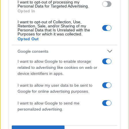
τον Εσπόζιτο, 0-1 το
I want to opt-out of processing my
Personal Data for Targeted Advertising.
σκορ
Opted In
Η σκουάντρα ατζούρα
κυκλοφόρησε την μπάλα από
I want to opt-out of Collection, Use,
Retention, Sale, and/or Sharing of my
αριστερά και την έφερε στον
Personal Data that Is Unrelated with the
Purposes for which it was collected.
Εσπόζιτο μέσα στην περιοχή,
Opted Out
εκείνος κατέβασε και εκτέλεσε με
Google consents
το δεξί νικώντας τον Βλαχοδήμο
I want to allow Google to enable storage
related to advertising like cookies on web or
22:07 | 07.06.2026
device identifiers in apps.
I want to allow my user data to be sent to
Google for online advertising purposes.
I want to allow Google to send me
personalized advertising.