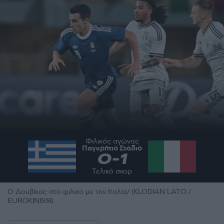
Φιλικός αγώνας
Παγκρήτιο Στάδιο
0
-
1
Τελικό σκορ
Ο Δουβίκας στο φιλικό με την Ιταλία/ (KLODIAN LATO /
EUROKINISSI)