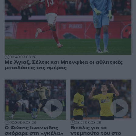
09:49
09.08.26
Με Άγιαξ, Σέλτικ και Μπενφίκα οι αθλητικές
μεταδόσεις της ημέρας
00:30
09.08.26
23:27
08.08.26
Ο Φώτης Ιωαννίδης
Βιτάλις για το
σκόραρε στη «γκέλα»
ντεμπούτο του στο