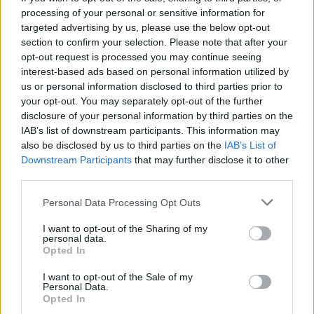
Ακολουθήστε το Νewsit.gr στο
Google News
και
processing of your personal or sensitive information for
ενημερωθείτε πρώτοι για όλη την ειδησεογραφία και τα
targeted advertising by us, please use the below opt-out
τελευταία νέα
της ημέρας
section to confirm your selection. Please note that after your
opt-out request is processed you may continue seeing
interest-based ads based on personal information utilized by
us or personal information disclosed to third parties prior to
your opt-out. You may separately opt-out of the further
disclosure of your personal information by third parties on the
Πιο δημοφιλή
IAB’s list of downstream participants. This information may
also be disclosed by us to third parties on the
IAB’s List of
1
Κωνσταντίνος Αργυρός και Αλεξάνδρα
Downstream Participants
that may further disclose it to other
Νίκα κάνουν διακοπές με πολυτελές γιοτ
third parties.
με τα δύο παιδιά τους
Please note that this website/app uses one or more Google
2
Η Άννα Βίσση ξετρελάθηκε με μπάντα που
Personal Data Processing Opt Outs
services and may gather and store information including but
έπαιζε Τσιτσάνη στο Φισκάρδο και τους
πρότεινε συνεργασία
not limited to your visit or usage behaviour. You may click to
I want to opt-out of the Sharing of my
personal data.
grant or deny consent to Google and its third-party tags to
3
Θρήνος για τον Λιονέλ Μέσι – Πέθανε ο
Opted In
use your data for below specified purposes in below Google
πατέρας του, Χόρχε
consent section.
I want to opt-out of the Sale of my
4
Ελίζαμπεθ Ελέτσι και Νεκτάριος Λεμονίδης
Personal Data.
πήγαν στον Άγιο Νεκτάριο Βούλας για να
Opted In
πάρουν την ευχή για τον γιο τους