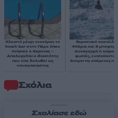
Κλειστό μέχρι νεοτέρας το
Εκρηκτικό κοκτέιλ μ
beach bar στην Πάρο όπου
40άρια και 8 μποφόρ -
πνίγηκε ο 4χρονος –
συναγερμό η χώρα γ
Απολογείται ο ιδιοκτήτης
φωτιές, ενισχύονται 
που είχε δηλωθεί ως
άνεμοι τις επόμενες ημ
ναυαγοσώστης
Σχόλια
Σχολίασε εδώ