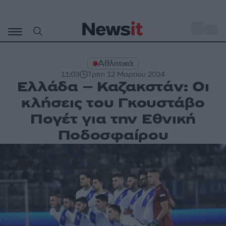
Μετάβαση
σε
o
30
περιεχόμενο
Αθλητικά
11:03
Τρίτη 12 Μαρτίου 2024
Ελλάδα – Καζακστάν: Οι
κλήσεις του Γκουστάβο
Πογέτ για την Εθνική
Ποδοσφαίρου