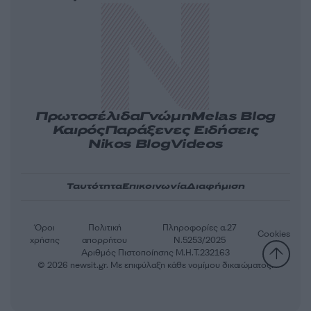
Πρωτοσέλιδα
Γνώμη
Melas Blog
Καιρός
Παράξενες Ειδήσεις
Nikos Blog
Videos
Ταυτότητα
Επικοινωνία
Διαφήμιση
Όροι
Πολιτική
Πληροφορίες α.27
Cookies
χρήσης
απορρήτου
Ν.5253/2025
Αριθμός Πιστοποίησης Μ.Η.Τ.232163
© 2026 newsit.gr. Με επιφύλαξη κάθε νομίμου δικαιώματος.