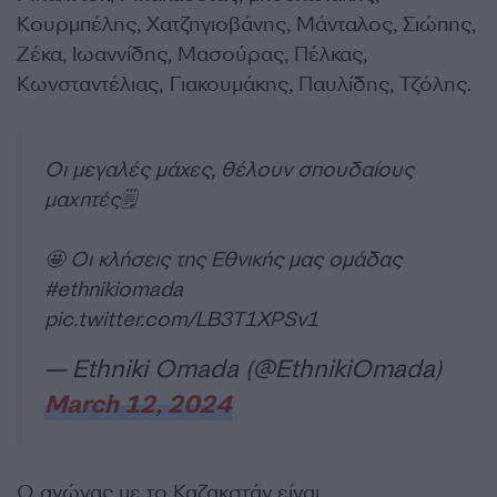
Κουρμπέλης, Χατζηγιοβάνης, Μάνταλος, Σιώπης,
Ζέκα, Ιωαννίδης, Μασούρας, Πέλκας,
Κωνσταντέλιας, Γιακουμάκης, Παυλίδης, Τζόλης.
Οι μεγαλές μάχες, θέλουν σπουδαίους
μαχητές🗒️
🤩 Οι κλήσεις της Εθνικής μας ομάδας
#ethnikiomada
pic.twitter.com/LB3T1XPSv1
— Ethniki Omada (@EthnikiOmada)
March 12, 2024
Ο αγώνας με το Καζακστάν είναι