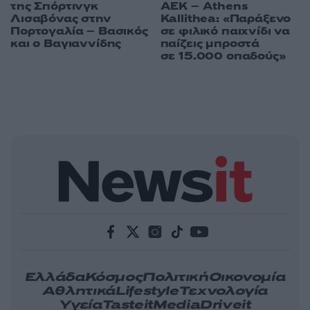
της Σπόρτινγκ
ΑΕΚ – Athens
Λισαβόνας στην
Kallithea: «Παράξενο
Πορτογαλία – Βασικός
σε φιλικό παιχνίδι να
και ο Βαγιαννίδης
παίζεις μπροστά
σε 15.000 οπαδούς»
Ελλάδα
Κόσμος
Πολιτική
Οικονομία
Αθλητικά
Lifestyle
Τεχνολογία
Υγεία
Tasteit
Media
Driveit