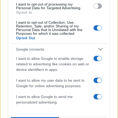
I want to opt-out of processing my
5
Τζο Μπάιντεν: «Ο καρκίνος έχει εξαπλωθεί,
Personal Data for Targeted Advertising.
είναι πολύ επώδυνο», λέει ο γιος του
Opted In
I want to opt-out of Collection, Use,
Retention, Sale, and/or Sharing of my
Πιο σχολιασμένα
Personal Data that Is Unrelated with the
Purposes for which it was collected.
Opted Out
Βγήκαν ξανά τα μαχαίρια στην Ελπίδα
96
για τη Δημοκρατία: «Καρυστιανού,
Google consents
Γρατσία και Γαλανός μετέτρεψαν το
κίνημα σε φοβικό αρχηγικό κόμμα»
I want to allow Google to enable storage
Απίστευτο κι όμως αληθινό -
83
related to advertising like cookies on web or
Aναστέλλονται τα τακτικά ραντεβού του
device identifiers in apps.
αγγειοχειρουργού του νοσοκομείου
Χανίων επειδή κλάπηκε το μηχανάκι του
I want to allow my user data to be sent to
γιατρού
Google for online advertising purposes.
Σούπερ μάρκετ: Νέες μειώσεις τιμών –
72
916 προϊόντα στην εθνική πρωτοβουλία,
I want to allow Google to send me
ανάμεσά τους 130 σχολικά
personalized advertising.
ΕΛΑΣ: Ο Αλέξης Δέδες ο πρώτος
70
υποψήφιος βουλευτής του κόμματος –
Από τα διοικητικά της ΑΕΚ στην πολιτική