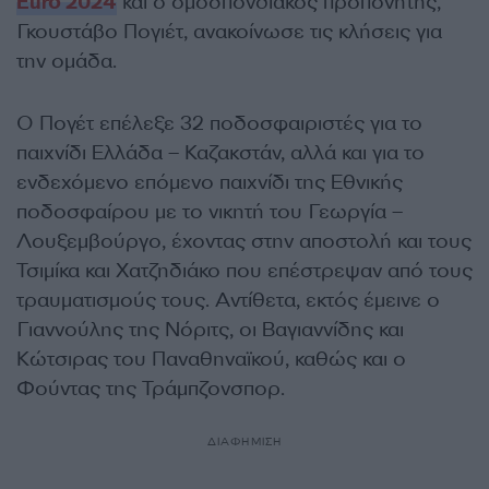
Euro 2024
και ο ομοσπονδιακός προπονητής,
Γκουστάβο Πογιέτ, ανακοίνωσε τις κλήσεις για
την ομάδα.
Ο Πογέτ επέλεξε 32 ποδοσφαιριστές για το
παιχνίδι Ελλάδα – Καζακστάν, αλλά και για το
ενδεχόμενο επόμενο παιχνίδι της Εθνικής
ποδοσφαίρου με το νικητή του Γεωργία –
Λουξεμβούργο, έχοντας στην αποστολή και τους
Τσιμίκα και Χατζηδιάκο που επέστρεψαν από τους
τραυματισμούς τους. Αντίθετα, εκτός έμεινε ο
Γιαννούλης της Νόριτς, οι Βαγιαννίδης και
Κώτσιρας του Παναθηναϊκού, καθώς και ο
Φούντας της Τράμπζονσπορ.
ΔΙΑΦΗΜΙΣΗ