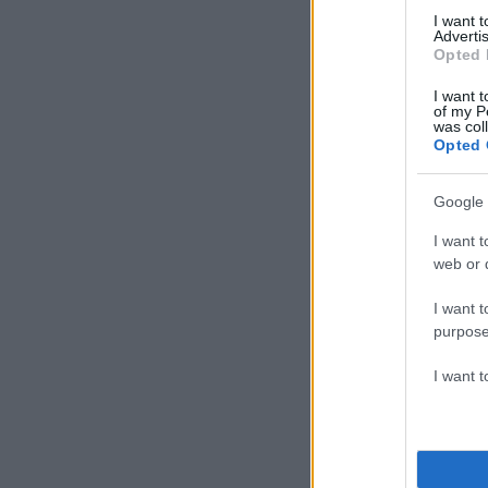
I want 
Advertis
Opted 
I want t
of my P
was col
Opted 
Google 
I want t
web or d
I want t
purpose
I want 