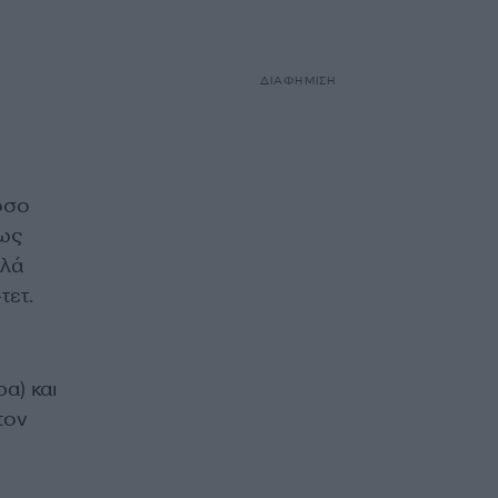
ΔΙΑΦΗΜΙΣΗ
όσο
 ως
λλά
τετ.
α) και
τον