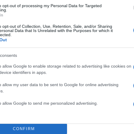
to opt-out of processing my Personal Data for Targeted
ing.
In
o opt-out of Collection, Use, Retention, Sale, and/or Sharing
ersonal Data that Is Unrelated with the Purposes for which it
lected.
Out
consents
o allow Google to enable storage related to advertising like cookies on
evice identifiers in apps.
o allow my user data to be sent to Google for online advertising
s.
to allow Google to send me personalized advertising.
CONFIRM