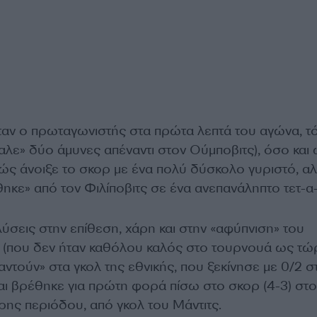
αν ο πρωταγωνιστής στα πρώτα λεπτά του αγώνα, τ
αλε» δύο άμυνες απέναντι στον Ούμποβιτς), όσο και
ώς άνοιξε το σκορ με ένα πολύ δύσκολο γυριστό, α
θηκε» από τον Φιλίποβιτς σε ένα ανεπανάληπτο τετ-α-
ύσεις στην επίθεση, χάρη και στην «αφύπνιση» του
ς (που δεν ήταν καθόλου καλός στο τουρνουά ως τώρ
ντούν» στα γκολ της εθνικής, που ξεκίνησε με 0/2 σ
αι βρέθηκε για πρώτη φορά πίσω στο σκορ (4-3) στο
ρης περιόδου, από γκολ του Μάντιτς.