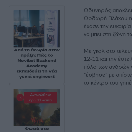
Οδυνηρός αποκλει
Θοδωρή Βλάχου ηττ
έχασε την ευκαιρία
να μπει στη ζώνη τ
Από τη θεωρία στην
Με γκολ στο τελευ
πράξη: Πώς το
12-11 και την έστει
Novibet Backend
Academy
πόλο των ανδρών γ
εκπαιδεύει τη νέα
“έσβησε” με απίστ
γενιά engineers
το κέντρο του γηπ
Ανανεώθηκε
πριν 11 λεπτά
Φωτιά στο