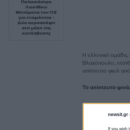
Παλαικάστρο
Λασιθίου:
Μηνύματα του 112
για ετοιμότητα -
Δύο αεροσκάφη
στη μάχη της
κατάσβεσης
Η ελληνική ομάδα, 
Βλαχόπουλο, ηττήθ
απίστευτο γκολ από
Το απίστευτο φινά
newsit.gr 
If you wish 