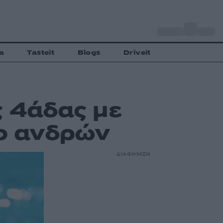
o
Αθήνα
27
C
a
Tasteit
Blogs
Driveit
ς 4άδας με
λο ανδρών
ΔΙΑΦΗΜΙΣΗ