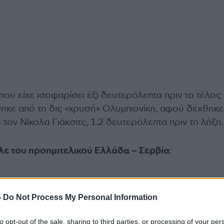
που είχε ισοφαρίσει έξι δευτερόλεπτα πριν το τέλος 
ηκε από τη δις «χρυσή» Ολυμπιονίκη, αφού δέχθηκε
 τον Νίκολα Γιάκσιτς, 1.2 δευτερόλεπτα πριν τη λήξη.
λε του προημιτελικού Ελλάδα – Σερβία
:
-
Do Not Process My Personal Information
to opt-out of the sale, sharing to third parties, or processing of your per