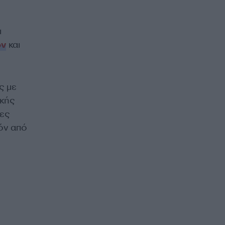
ι
ων
και
ς με
ικής
ες
όν από