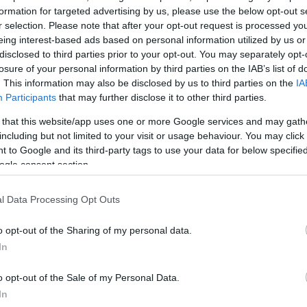
formation for targeted advertising by us, please use the below opt-out s
r selection. Please note that after your opt-out request is processed y
eing interest-based ads based on personal information utilized by us or
disclosed to third parties prior to your opt-out. You may separately opt-
losure of your personal information by third parties on the IAB’s list of
. This information may also be disclosed by us to third parties on the
IA
Participants
that may further disclose it to other third parties.
 that this website/app uses one or more Google services and may gath
including but not limited to your visit or usage behaviour. You may click 
 to Google and its third-party tags to use your data for below specifi
ogle consent section.
ή Βλάχου θα πρέπει να συνεχίσει τις υποχρεώσεις
l Data Processing Opt Outs
, αντιμετωπίζοντας την Παρασκευή (9/8) τον ηττημένο 
o opt-out of the Sharing of my personal data.
α, ενώ οι «πλάβι» θα παίξουν με το νικητή της ίδια
In
μιτελικό.
o opt-out of the Sale of my Personal Data.
ΔΙΑΦΗΜΙΣΗ
In