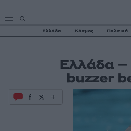
Μετάβαση
σε
περιεχόμενο
Ελλάδα
Κόσμος
Πολιτική
Ελλάδα – 
buzzer b