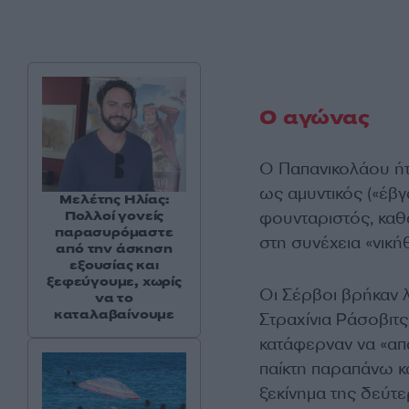
Ο αγώνας
Ο Παπανικολάου ήτ
ως αμυντικός («έβγ
Μελέτης Ηλίας:
Πολλοί γονείς
φουνταριστός, καθ
παρασυρόμαστε
στη συνέχεια «νική
από την άσκηση
εξουσίας και
ξεφεύγουμε, χωρίς
Οι Σέρβοι βρήκαν λ
να το
καταλαβαίνουμε
Στραχίνια Ράσοβιτ
κατάφερναν να «απα
παίκτη παραπάνω κ
ξεκίνημα της δεύτε