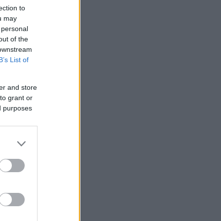
ection to
ou may
 personal
out of the
 downstream
B’s List of
er and store
to grant or
ed purposes
 της
του
ς