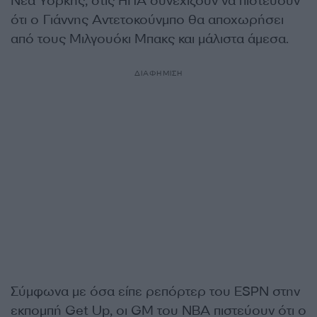
Νέα Υόρκης, στις ΗΠΑ συνεχίζουν να πιστεύουν
ότι ο Γιάννης Αντετοκούνμπο θα αποχωρήσει
από τους Μιλγουόκι Μπακς και μάλιστα άμεσα.
ΔΙΑΦΗΜΙΣΗ
Σύμφωνα με όσα είπε ρεπόρτερ του ESPN στην
εκπομπή Get Up, οι GM του NBA πιστεύουν ότι ο