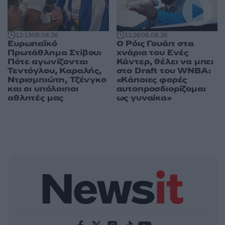
12:13
08.08.26
11:26
08.08.26
Ευρωπαϊκό
Ο Ρόις Γουάιτ στα
Πρωτάθλημα Στίβου:
χνάρια του Ενές
Πότε αγωνίζονται
Κάντερ, θέλει να μπει
Τεντόγλου, Καραλής,
στο Draft του WNBA:
Ντρισμπιώτη, Τζένγκο
«Κάποιες φορές
και οι υπόλοιποι
αυτοπροσδιορίζομαι
αθλητές μας
ως γυναίκα»