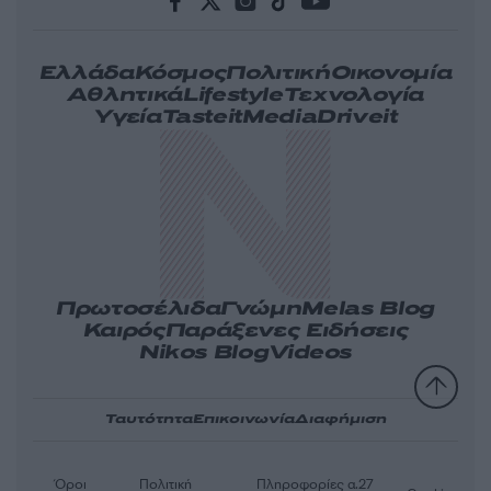
Ελλάδα
Κόσμος
Πολιτική
Οικονομία
Αθλητικά
Lifestyle
Τεχνολογία
Υγεία
Tasteit
Media
Driveit
Πρωτοσέλιδα
Γνώμη
Melas Blog
Καιρός
Παράξενες Ειδήσεις
Nikos Blog
Videos
Ταυτότητα
Επικοινωνία
Διαφήμιση
Όροι
Πολιτική
Πληροφορίες α.27