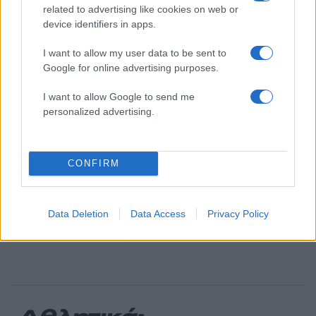
related to advertising like cookies on web or
100.000 άτομα»
device identifiers in apps.
Βγήκαν ξανά τα μαχαίρια στην Ελπίδα
94
για τη Δημοκρατία: «Καρυστιανού,
I want to allow my user data to be sent to
Γρατσία και Γαλανός μετέτρεψαν το
Google for online advertising purposes.
κίνημα σε φοβικό αρχηγικό κόμμα»
Μεταφορές χρημάτων: Πότε μπορεί να
71
I want to allow Google to send me
θεωρηθούν δωρεές και να επιβληθεί
personalized advertising.
φόρος – Τι ισχυεί για τις γονικές παροχές
Απίστευτο κι όμως αληθινό -
67
Aναστέλλονται τα τακτικά ραντεβού του
αγγειοχειρουργού του νοσοκομείου
CONFIRM
Χανίων επειδή κλάπηκε το μηχανάκι του
γιατρού
Σούπερ μάρκετ: Νέες μειώσεις τιμών –
57
Data Deletion
Data Access
Privacy Policy
916 προϊόντα στην εθνική πρωτοβουλία,
ανάμεσά τους 130 σχολικά