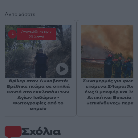
Αν τα χάσατε
Ανανεώθηκε πριν
29 λεπτά
Θρίλερ στον Λυκαβηττό:
Συναγερμός για φωτιέ
Βρέθηκε πτώμα σε σπηλιά
επόμενα 24ωρα: Άνε
κοντά στο εκκλησάκι των
έως 9 μποφόρ και 39°
Αγίων Ισιδώρων -
Αττική και Βοιωτία στ
Φωτογραφίες από το
«επικίνδυνες» περιοχ
σημείο
Σχόλια