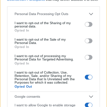
του οδηγού» λέει πραγματογνώμονας
third parties.
3
Μυστράς: Αλλαγή στην υπερασπιστική
Please note that this website/app uses one or more Google
Personal Data Processing Opt Outs
γραμμή του 55χρονου που έκρυψε τον
services and may gather and store information including but
νεκρό πατέρα του σε καταψύκτη – Η
not limited to your visit or usage behaviour. You may click to
I want to opt-out of the Sharing of my
αγάπη στους γονείς και η διαφωνία με την
personal data.
αδερφή του
grant or deny consent to Google and its third-party tags to
Opted In
use your data for below specified purposes in below Google
4
Τραγωδία στις Σέρρες: «Τα έχασα όλα, κάτι
consent section.
με τράβαγε στην καρδιά μου», λέει ο
I want to opt-out of the Sale of my
Personal Data.
άνδρας που έχασε σύζυγο και γιο στο
Opted In
τροχαίο
5
Ανησυχία από το ξέσπασμα του ιού του
I want to opt-out of processing my
Δυτικού Νείλου με κρούσματα στην Αττική
Personal Data for Targeted Advertising.
- «Καμπανάκι» από τον Ιατρικό Σύλλογο
Opted In
Αθηνών για την προστασία της δημόσιας
υγείας
I want to opt-out of Collection, Use,
Retention, Sale, and/or Sharing of my
Personal Data that Is Unrelated with the
Purposes for which it was collected.
Opted Out
Πιο σχολιασμένα
Google consents
Marfin: Η 46χρονη πήρε προθεσμία για
101
να απολογηθεί την Τρίτη – «Είναι αθώα,
I want to allow Google to enable storage
συμμετείχε στη διαδήλωση όπως και