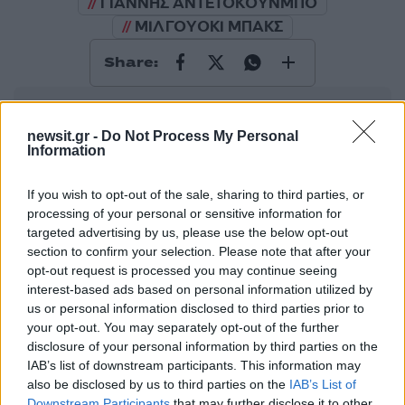
ΓΙΑΝΝΗΣ ΑΝΤΕΤΟΚΟΥΝΜΠΟ
ΜΙΛΓΟΥΟΚΙ ΜΠΑΚΣ
Share:
Ακολουθήστε το Νewsit.gr στο
Google News
και
ενημερωθείτε πρώτοι για όλη την ειδησεογραφία και τα
newsit.gr -
Do Not Process My Personal
τελευταία νέα
της ημέρας
Information
If you wish to opt-out of the sale, sharing to third parties, or
processing of your personal or sensitive information for
targeted advertising by us, please use the below opt-out
section to confirm your selection. Please note that after your
Πιο δημοφιλή
opt-out request is processed you may continue seeing
interest-based ads based on personal information utilized by
1
Σοκαριστική υπόθεση στην Κρήτη:
us or personal information disclosed to third parties prior to
Τουρίστας ρωτούσε πόσο να πληρώσει για
να ασελγήσει σε 10χρονο κορίτσι - Το παιδί
your opt-out. You may separately opt-out of the further
καθόταν αμέριμνο σε αυλή επιχείρησης
disclosure of your personal information by third parties on the
IAB’s list of downstream participants. This information may
2
Δεν ήταν μόνο η ταχύτητα που οδήγησε
also be disclosed by us to third parties on the
IAB’s List of
στο τροχαίο στις Σέρρες με νεκρούς μητέρα
και γιο - «Ίσως κάτι απέσπασε την προσοχή
Downstream Participants
that may further disclose it to other