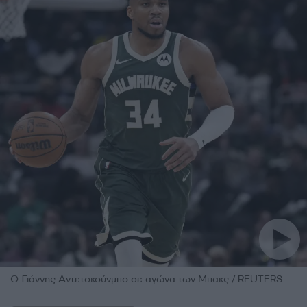
Ο Γιάννης Αντετοκούνμπο σε αγώνα των Μπακς / REUTERS