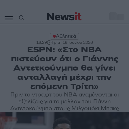
Μετάβαση
σε
o
35
περιεχόμενο
Αθλητικά
18:29
Τρίτη 16 Ιουνίου 2026
ESPN: «Στο NBA
πιστεύουν ότι ο Γιάννης
Αντετκούνμπο θα γίνει
ανταλλαγή μέχρι την
επόμενη Τρίτη»
Πριν το ντραφτ του NBA αναμένονται οι
εξελίξεις για το μέλλον του Γιάννη
Αντετοκούνμπο στους Μιλγουόκι Μπακς