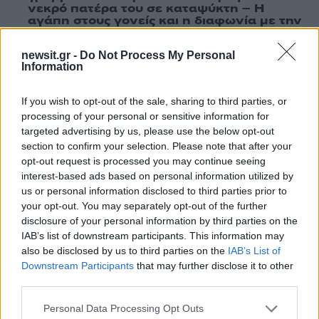
νεκρό πατέρα του σε καταψύκτη – Η
αγάπη στους γονείς και η διαφωνία με την
αδερφή του
5
Ιωάννα Τούνη: Η throwback φωτογραφία
newsit.gr -
Do Not Process My Personal
Information
από την Ίμπιζα με τον Δημήτρη
Σπυριδωνίδη
If you wish to opt-out of the sale, sharing to third parties, or
processing of your personal or sensitive information for
Πιο σχολιασμένα
targeted advertising by us, please use the below opt-out
section to confirm your selection. Please note that after your
Marfin: Η 46χρονη πήρε προθεσμία για
opt-out request is processed you may continue seeing
101
να απολογηθεί την Τρίτη – «Είναι αθώα,
interest-based ads based on personal information utilized by
συμμετείχε στη διαδήλωση όπως και
us or personal information disclosed to third parties prior to
100.000 άτομα»
your opt-out. You may separately opt-out of the further
Βγήκαν ξανά τα μαχαίρια στην Ελπίδα
disclosure of your personal information by third parties on the
93
για τη Δημοκρατία: «Καρυστιανού,
IAB’s list of downstream participants. This information may
Γρατσία και Γαλανός μετέτρεψαν το
also be disclosed by us to third parties on the
IAB’s List of
κίνημα σε φοβικό αρχηγικό κόμμα»
Downstream Participants
that may further disclose it to other
Μεταφορές χρημάτων: Πότε μπορεί να
third parties.
71
θεωρηθούν δωρεές και να επιβληθεί
φόρος – Τι ισχυεί για τις γονικές παροχές
Please note that this website/app uses one or more Google
Personal Data Processing Opt Outs