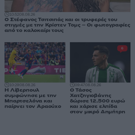
10:52
08.08.26
Ο Στέφανος Τσιτσιπάς και οι τρυφερές του
στιγμές με την Κρίστεν Τομς – Οι φωτογραφίες
από το καλοκαίρι τους
6
10:29
08.08.26
09:47
08.08.26
Η Λίβερπουλ
Ο Τάσος
συμφώνησε με την
Χατζηγιοβάνης
Μπαρτσελόνα και
δώρισε 12.500 ευρώ
παίρνει τον Αραούχο
και χάρισε ελπίδα
στον μικρό Δημήτρη