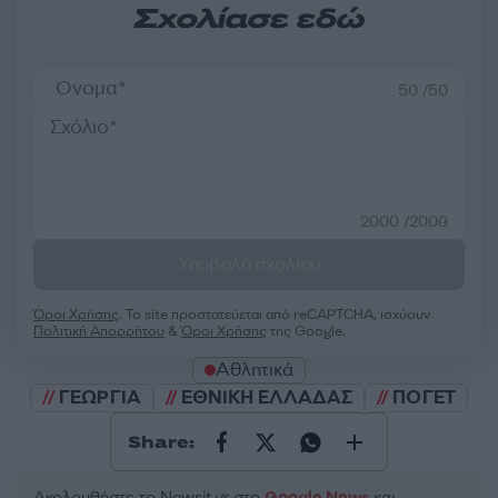
Σχολίασε εδώ
50 /50
2000 /2000
Υποβολή σχολίου
Όροι Χρήσης
. Το site προστατεύεται από reCAPTCHA, ισχύουν
Πολιτική Απορρήτου
&
Όροι Χρήσης
της Google.
Αθλητικά
ΓΕΩΡΓΙΑ
ΕΘΝΙΚΗ ΕΛΛΑΔΑΣ
ΠΟΓΕΤ
Share:
Ακολουθήστε το Νewsit.gr στο
Google News
και