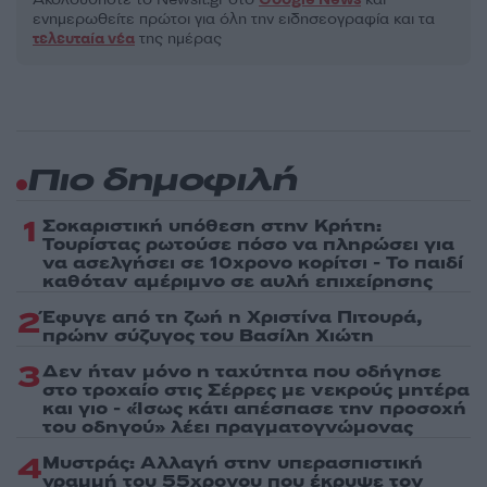
ενημερωθείτε πρώτοι για όλη την ειδησεογραφία και τα
τελευταία νέα
της ημέρας
Πιο δημοφιλή
1
Σοκαριστική υπόθεση στην Κρήτη:
Τουρίστας ρωτούσε πόσο να πληρώσει για
να ασελγήσει σε 10χρονο κορίτσι - Το παιδί
καθόταν αμέριμνο σε αυλή επιχείρησης
2
Έφυγε από τη ζωή η Χριστίνα Πιτουρά,
πρώην σύζυγος του Βασίλη Χιώτη
3
Δεν ήταν μόνο η ταχύτητα που οδήγησε
στο τροχαίο στις Σέρρες με νεκρούς μητέρα
και γιο - «Ίσως κάτι απέσπασε την προσοχή
του οδηγού» λέει πραγματογνώμονας
4
Μυστράς: Αλλαγή στην υπερασπιστική
γραμμή του 55χρονου που έκρυψε τον