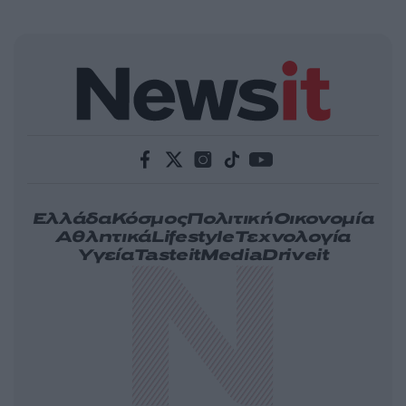
Ελλάδα
Κόσμος
Πολιτική
Οικονομία
Αθλητικά
Lifestyle
Τεχνολογία
Υγεία
Tasteit
Media
Driveit