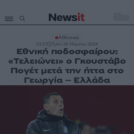
Μετάβαση
σε
o
34
περιεχόμενο
Αθλητικά
23:17
Τρίτη 26 Μαρτίου 2024
Εθνική ποδοσφαίρου:
«Τελειώνει» ο Γκουστάβο
Πογέτ μετά την ήττα στο
Γεωργία – Ελλάδα