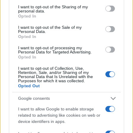
services and may gather and store information including but
Απίστευτο κι όμως αληθινό -
64
not limited to your visit or usage behaviour. You may click to
I want to opt-out of the Sharing of my
Aναστέλλονται τα τακτικά ραντεβού του
personal data.
αγγειοχειρουργού του νοσοκομείου
grant or deny consent to Google and its third-party tags to
Opted In
Χανίων επειδή κλάπηκε το μηχανάκι του
use your data for below specified purposes in below Google
γιατρού
consent section.
I want to opt-out of the Sale of my
Personal Data.
Στα Χανιά για ολιγοήμερες διακοπές ο
52
Opted In
Κυριάκος Μητσοτάκης με την σύζυγό του
Μαρέβα
I want to opt-out of processing my
Personal Data for Targeted Advertising.
Opted In
I want to opt-out of Collection, Use,
Retention, Sale, and/or Sharing of my
Αθλητικά:
Personal Data that Is Unrelated with the
Purposes for which it was collected.
Opted Out
Περισσότερα άρθρα
Google consents
I want to allow Google to enable storage
related to advertising like cookies on web or
device identifiers in apps.