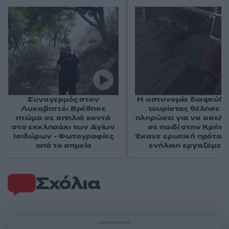
Συναγερμός στον
Η αστυνομία διαψεύδει
Λυκαβηττό: Βρέθηκε
τουρίστας θέλησε ν
πτώμα σε σπηλιά κοντά
πληρώσει για να ασελγ
στο εκκλησάκι των Αγίων
σε παιδί στην Κρήτη 
Ισιδώρων - Φωτογραφίες
Έκανε ερωτική πρότασ
από το σημείο
ενήλικη εργαζόμεν
Σχόλια