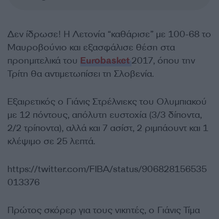
Δεν ίδρωσε! Η
Λετονία
“καθάρισε” με 100-68 το
Μαυροβούνιο και εξασφάλισε θέση στα
προημιτελικά του
Eurobasket
2017, όπου την
Τρίτη θα αντιμετωπίσει τη Σλοβενία.
Εξαιρετικός ο Γιάνις Στρέλνιεκς του Ολυμπιακού
με 12 πόντους, απόλυτη ευστοχία (3/3 δίποντα,
2/2 τρίποντα), αλλά και 7 ασίστ, 2 ριμπάουντ και 1
κλέψιμο σε 25 λεπτά.
https://twitter.com/FIBA/status/906828156535
013376
Πρώτος σκόρερ για τους νικητές,
ο Γιάνις Τίμα