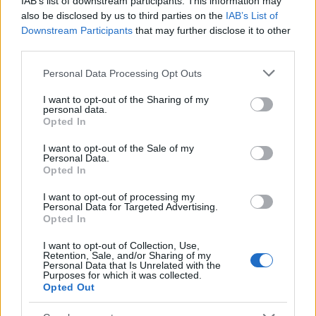
IAB’s list of downstream participants. This information may
also be disclosed by us to third parties on the
IAB’s List of
Πιο δημοφιλή
Downstream Participants
that may further disclose it to other
third parties.
1
Πάρος: «Αν ήταν κάποιος πάνω από την
πισίνα, δε θα είχα θρηνήσει το παιδί μου» –
Please note that this website/app uses one or more Google
Personal Data Processing Opt Outs
Η σπαρακτική περιγραφή του πατέρα και
services and may gather and store information including but
τα κενά στους ισχυρισμούς του ιδιοκτήτη
not limited to your visit or usage behaviour. You may click to
I want to opt-out of the Sharing of my
του beach bar
personal data.
grant or deny consent to Google and its third-party tags to
Opted In
2
Μετέτρεψαν το Σαρακήνικο της Μήλου σε
use your data for below specified purposes in below Google
ελικοδρόμιο – «Πάρκαραν» το ελικόπτερο
consent section.
I want to opt-out of the Sale of my
τους για να κάνουν μπάνιο
Personal Data.
Opted In
3
Μπρίτνεϊ Σπίαρς: Έκανε αποτυχημένο
μπότοξ και ανέβασε στο Instagram την
I want to opt-out of processing my
εμπειρία της
Personal Data for Targeted Advertising.
Opted In
4
Ο δημοσιογράφος Βασίλης Τσεκούρας
ανακοίνωσε ότι παντρεύεται τη σύντροφό
I want to opt-out of Collection, Use,
του, Γωγώ Μπαλή
Retention, Sale, and/or Sharing of my
Personal Data that Is Unrelated with the
5
Γιάννης Παπαμιχαήλ: «Η απαγόρευση
Purposes for which it was collected.
αφορά στη χρήση της εικόνας και της
Opted Out
φωνής της Αλίκης Βουγιουκλάκη μέσω AI»