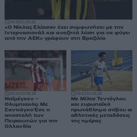
09:35
10.08.26
«Ο Νίκλας Ελίασον έχει συμφωνήσει με την
Ιντερνασιονάλ και αναζητά λύση για να φύγει
από την ΑΕΚ» γράφουν στη Βραζιλία
09:24
10.08.26
09:12
10.08.26
Ναϊμέγκεν –
Με Μίλτο Τεντόγλου
Ολυμπιακός: Με
και ευρωπαϊκό
Σαντιάγκο Έσε η
πρωτάθλημα στίβου οι
αποστολή των
αθλητικές μεταδόσεις
Πειραιωτών για την
της ημέρας
Ολλανδία