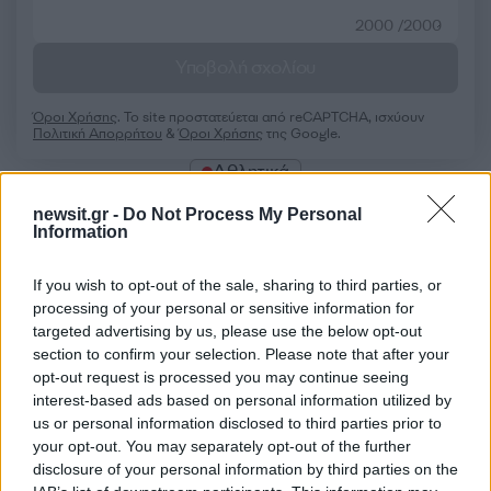
2000 /2000
Υποβολή σχολίου
Όροι Χρήσης
. Το site προστατεύεται από reCAPTCHA, ισχύουν
Πολιτική Απορρήτου
&
Όροι Χρήσης
της Google.
Αθλητικά
EUROBASKET 2017
ΑΘΛΗΤΙΚΑ
newsit.gr -
Do Not Process My Personal
ΕΥΡΩΜΠΑΣΚΕΤ 2017
ΛΕΤΟΝΙΑ
Information
ΜΑΥΡΟΒΟΥΝΙΟ
ΜΠΑΣΚΕΤ
If you wish to opt-out of the sale, sharing to third parties, or
Share:
processing of your personal or sensitive information for
targeted advertising by us, please use the below opt-out
Ακολουθήστε το Νewsit.gr στο
Google News
και
section to confirm your selection. Please note that after your
ενημερωθείτε πρώτοι για όλη την ειδησεογραφία και τα
opt-out request is processed you may continue seeing
τελευταία νέα
της ημέρας
interest-based ads based on personal information utilized by
us or personal information disclosed to third parties prior to
your opt-out. You may separately opt-out of the further
disclosure of your personal information by third parties on the