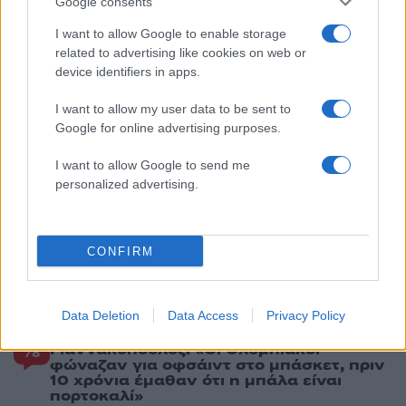
Google consents
Πιο σχολιασμένα
I want to allow Google to enable storage
related to advertising like cookies on web or
device identifiers in apps.
Στην Κρήτη ο Κυριάκος Μητσοτάκης,
119
συνεχίζει τις ολιγοήμερες διακοπές του –
Πού βρέθηκε το Σάββατο
I want to allow my user data to be sent to
Google for online advertising purposes.
Το οικονομικό πρόγραμμα της ΕΛΑΣ που
92
θα παρουσιάσει ο Αλέξης Τσίπρας στη
I want to allow Google to send me
Θεσσαλονίκη: Σχέδιο τετραετίας
personalized advertising.
Ο Φειδίας Παναγιώτου πήγε με σορτσάκι
83
σε εκδήλωση μνήμης για τους
δολοφονημένους Κύπριους ήρωες Ισαάκ
– Σολωμού
CONFIRM
ΕΛΑΣ: Ο Αλέξης Δέδες ο πρώτος
79
υποψήφιος βουλευτής του κόμματος –
Από τα διοικητικά της ΑΕΚ στην πολιτική
Data Deletion
Data Access
Privacy Policy
σκηνή
Γιαννακόπουλος: «Οι Ολυμπιακοί
78
φώναζαν για οφσάιντ στο μπάσκετ, πριν
10 χρόνια έμαθαν ότι η μπάλα είναι
πορτοκαλί»