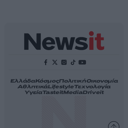
Ελλάδα
Κόσμος
Πολιτική
Οικονομία
Αθλητικά
Lifestyle
Τεχνολογία
Υγεία
Tasteit
Media
Driveit