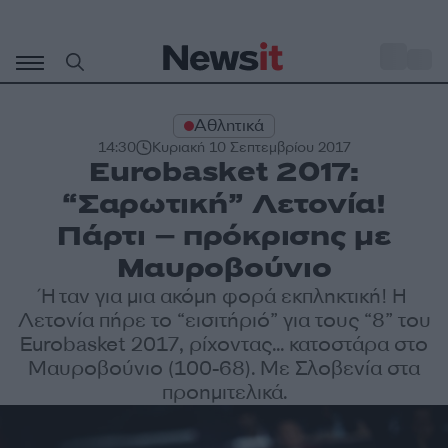
Μετάβαση
σε
o
29
περιεχόμενο
Αθλητικά
14:30
Κυριακή 10 Σεπτεμβρίου 2017
Eurobasket 2017:
“Σαρωτική” Λετονία!
Πάρτι – πρόκρισης με
Μαυροβούνιο
Ήταν για μια ακόμη φορά εκπληκτική! Η
Λετονία πήρε το “εισιτήριό” για τους “8” του
Eurobasket 2017, ρίχοντας... κατοστάρα στο
Μαυροβούνιο (100-68). Με Σλοβενία στα
προημιτελικά.