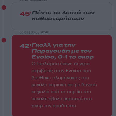
45'
Πέντε τα λεπτά των
καθυστερήσεων
00:09 | 30.06.2026
42'
Γκολλ για την
Παραγουάη με τον
Ενσίσο, 0-1 το σκορ
Ο Γκαλάρσα έκανε σέντρα
ακριβείας στον Ενσίσο που
βρέθηκε ολομόναχος στη
μεγάλη περιοχή και με δυνατή
κεφαλιά από το σημείο του
πέναλτι έβαλε μπροστά στο
σκορ την ομάδα του