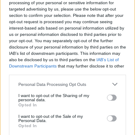
01:39 | 30.06.2026
processing of your personal or sensitive information for
targeted advertising by us, please use the below opt-out
section to confirm your selection. Please note that after your
98'
διαμαρτύρονται για χέρι οι
opt-out request is processed you may continue seeing
Γερμανοί
interest-based ads based on personal information utilized by
us or personal information disclosed to third parties prior to
your opt-out. You may separately opt-out of the further
01:38 | 30.06.2026
disclosure of your personal information by third parties on the
IAB’s list of downstream participants. This information may
96'
εκτός αγωνιστικού χώρου η
also be disclosed by us to third parties on the
IAB’s List of
μπάλα στο κόρνερ που εκτέλεσε ο
Downstream Participants
that may further disclose it to other
third parties.
Κίμιχ
Please note that this website/app uses one or more Google
Personal Data Processing Opt Outs
services and may gather and store information including but
01:37 | 30.06.2026
not limited to your visit or usage behaviour. You may click to
I want to opt-out of the Sharing of my
personal data.
grant or deny consent to Google and its third-party tags to
Opted In
95'
κόρνερ από αριστερά για τα
use your data for below specified purposes in below Google
«πάντσερ»
consent section.
I want to opt-out of the Sale of my
Personal Data.
Opted In
01:36 | 30.06.2026