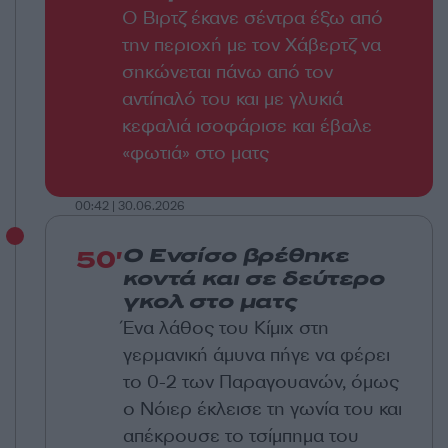
Ο Βιρτζ έκανε σέντρα έξω από
την περιοχή με τον Χάβερτζ να
σηκώνεται πάνω από τον
αντίπαλό του και με γλυκιά
κεφαλιά ισοφάρισε και έβαλε
«φωτιά» στο ματς
00:42 | 30.06.2026
50'
Ο Ενσίσο βρέθηκε
κοντά και σε δεύτερο
γκολ στο ματς
Ένα λάθος του Κίμιχ στη
γερμανική άμυνα πήγε να φέρει
το 0-2 των Παραγουανών, όμως
ο Νόιερ έκλεισε τη γωνία του και
απέκρουσε το τσίμπημα του