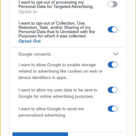
I want to opt-out of processing my
Personal Data for Targeted Advertising.
Ίδιο σκηνικό, η Γερμανία στην
Opted In
επίθεση και η Παραγουάη στην
I want to opt-out of Collection, Use,
Retention, Sale, and/or Sharing of my
άμυνα!
Personal Data that Is Unrelated with the
Purposes for which it was collected.
Opted Out
01:34 | 30.06.2026
Google consents
Ξεκίνησε η παράταση, η πρώτη σε
I want to allow Google to enable storage
αυτό το Παγκόσμιο Κύπελλο!
related to advertising like cookies on web or
device identifiers in apps.
01:28 | 30.06.2026
I want to allow my user data to be sent to
Google for online advertising purposes.
I want to allow Google to send me
01:28 | 30.06.2026
personalized advertising.
1-1 ΚΑΙ ΠΑΡΑΤΑΣΗ!