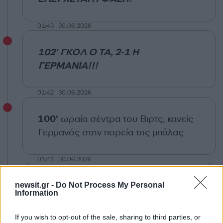
01:43 | 30.06.2026
102' ΓΚΟΛ Ο ΤΑ, 2-1 Η
ΓΕΡΜΑΝΙΑ!!!
01:42 | 30.06.2026
100'
ωραία σέντρα του Βιρτς, κανείς
Γερμανός στην πορεία της μπάλας
01:41 | 30.06.2026
99'
νέο κόρνερ για τη Γερμανία, αυτή
newsit.gr -
Do Not Process My Personal
Information
τη φορά από δεξιά
If you wish to opt-out of the sale, sharing to third parties, or