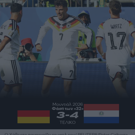
Μουντιάλ 2026
Φάση των «32»
3
-
4
ΤΕΛΙΚΟ
Ο Χάβερτς πανηγυρίζει το γκολ του/ REUTERS/Peter Cziborra