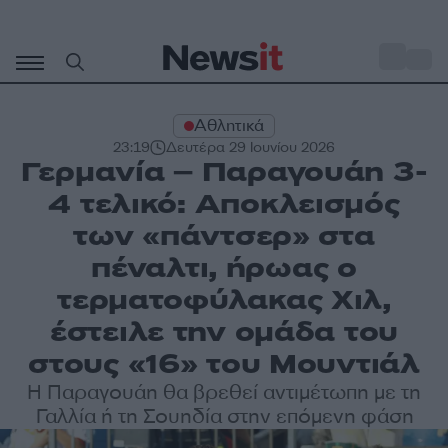
Μετάβαση
σε
o
35
περιεχόμενο
Αθλητικά
23:19
Δευτέρα 29 Ιουνίου 2026
Γερμανία – Παραγουάη 3-
4 τελικό: Αποκλεισμός
των «πάντσερ» στα
πέναλτι, ήρωας ο
τερματοφύλακας Χιλ,
έστειλε την ομάδα του
στους «16» του Μουντιάλ
Η Παραγουάη θα βρεθεί αντιμέτωπη με τη
Γαλλία ή τη Σουηδία στην επόμενη φάση