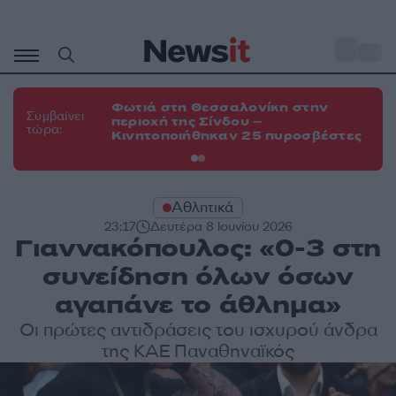
Μετάβαση
σε
o
35
περιεχόμενο
Φωτιά στη Θεσσαλονίκη στην
Φω
Συμβαίνει
περιοχή της Σίνδου –
Ευ
τώρα:
Κινητοποιήθηκαν 25 πυροσβέστες
τη
Αθλητικά
23:17
Δευτέρα 8 Ιουνίου 2026
Γιαννακόπουλος: «0-3 στη
συνείδηση όλων όσων
αγαπάνε το άθλημα»
Οι πρώτες αντιδράσεις του ισχυρού άνδρα
της ΚΑΕ Παναθηναϊκός