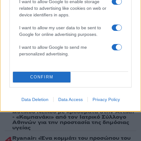
I want to allow Google to enable storage
related to advertising like cookies on web or
device identifiers in apps.
I want to allow my user data to be sent to
Google for online advertising purposes.
Πιο δημοφιλή
I want to allow Google to send me
1
Σοκαριστική υπόθεση στην Κρήτη:
personalized advertising.
Τουρίστας ρωτούσε πόσο να πληρώσει για
να ασελγήσει σε 10χρονο κορίτσι - Το παιδί
καθόταν αμέριμνο σε αυλή επιχείρησης
CONFIRM
2
Δεν ήταν μόνο η ταχύτητα που οδήγησε
στο τροχαίο στις Σέρρες με νεκρούς μητέρα
και γιο - «Ίσως κάτι απέσπασε την προσοχή
του οδηγού» λέει πραγματογνώμονας
Data Deletion
Data Access
Privacy Policy
3
Ανησυχία από το ξέσπασμα του ιού του
Δυτικού Νείλου με κρούσματα στην Αττική
- «Καμπανάκι» από τον Ιατρικό Σύλλογο
Αθηνών για την προστασία της δημόσιας
υγείας
4
Ryanair: «Ένα κομμάτι του προσώπου του