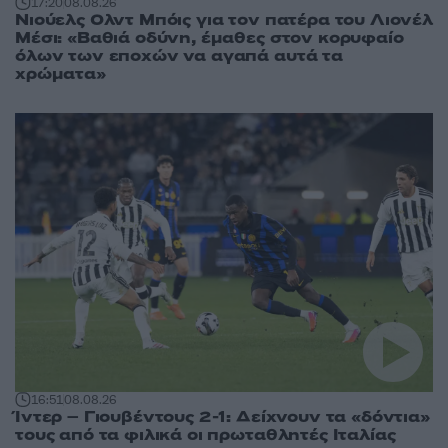
17:20
08.08.26
Νιούελς Ολντ Μπόις για τον πατέρα του Λιονέλ
Μέσι: «Βαθιά οδύνη, έμαθες στον κορυφαίο
όλων των εποχών να αγαπά αυτά τα
χρώματα»
16:51
08.08.26
Ίντερ – Γιουβέντους 2-1: Δείχνουν τα «δόντια»
τους από τα φιλικά οι πρωταθλητές Ιταλίας