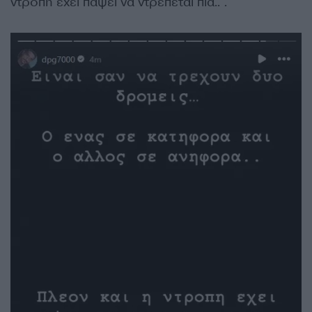
ντροπή έχει πάψει να ντρέπεται πια..”.