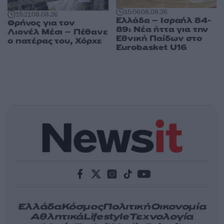
15:06
08.08.26
15:21
08.08.26
Ελλάδα – Ισραήλ 84-
Θρήνος για τον
89: Νέα ήττα για την
Λιονέλ Μέσι – Πέθανε
Εθνική Παίδων στο
ο πατέρας του, Χόρχε
Eurobasket U16
Ελλάδα
Κόσμος
Πολιτική
Οικονομία
Αθλητικά
Lifestyle
Τεχνολογία