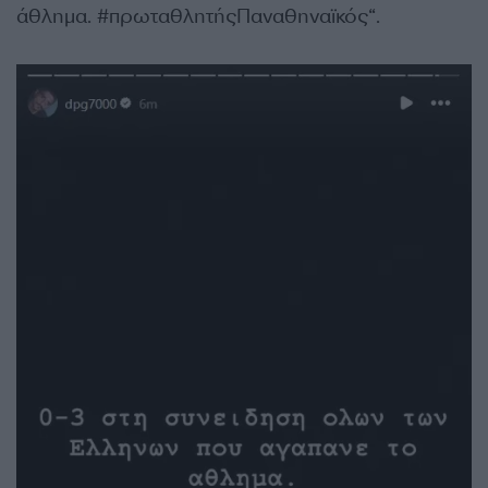
άθλημα. #πρωταθλητήςΠαναθηναϊκός“.