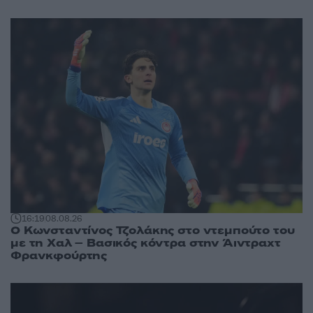
16:19
08.08.26
Ο Κωνσταντίνος Τζολάκης στο ντεμπούτο του
με τη Χαλ – Βασικός κόντρα στην Άιντραχτ
Φρανκφούρτης