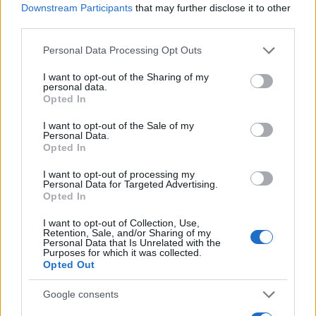
Downstream Participants
that may further disclose it to other
50 /50
third parties.
Please note that this website/app uses one or more Google
Personal Data Processing Opt Outs
services and may gather and store information including but
not limited to your visit or usage behaviour. You may click to
I want to opt-out of the Sharing of my
personal data.
grant or deny consent to Google and its third-party tags to
2000 /2000
Opted In
use your data for below specified purposes in below Google
Υποβολή σχολίου
consent section.
I want to opt-out of the Sale of my
Personal Data.
Opted In
Όροι Χρήσης
. Το site προστατεύεται από reCAPTCHA, ισχύουν
Πολιτική Απορρήτου
&
Όροι Χρήσης
της Google.
I want to opt-out of processing my
Personal Data for Targeted Advertising.
Αθλητικά
Opted In
ΔΗΜΗΤΡΗΣ ΓΙΑΝΝΑΚΟΠΟΥΛΟΣ
I want to opt-out of Collection, Use,
ΟΛΥΜΠΙΑΚΟΣ
ΠΑΝΑΘΗΝΑΙΚΟΣ
Retention, Sale, and/or Sharing of my
Personal Data that Is Unrelated with the
Share:
Purposes for which it was collected.
Opted Out
Ακολουθήστε το Νewsit.gr στο
Google News
και
Google consents
ενημερωθείτε πρώτοι για όλη την ειδησεογραφία και τα
τελευταία νέα
της ημέρας