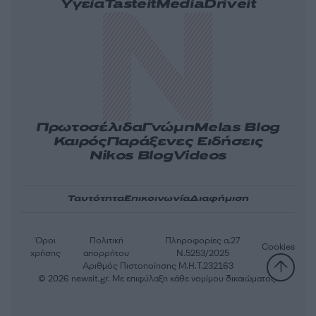
Υγεία
Tasteit
Media
Driveit
Πρωτοσέλιδα
Γνώμη
Melas Blog
Καιρός
Παράξενες Ειδήσεις
Nikos Blog
Videos
Ταυτότητα
Επικοινωνία
Διαφήμιση
Όροι
Πολιτική
Πληροφορίες α.27
Cookies
χρήσης
απορρήτου
Ν.5253/2025
Αριθμός Πιστοποίησης Μ.Η.Τ.232163
© 2026 newsit.gr. Με επιφύλαξη κάθε νομίμου δικαιώματος.