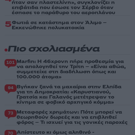
ήταν σαν πλαστελίνη», συγκλονίζει η
επιβάτιδα που έσωσε τον Σέρβο όταν
έσπασε το παράθυρο του αεροπλάνου
5
Φωτιά σε κατάστημα στον Άλιμο –
Εκκενώθηκε πολυκατοικία
Πιο σχολιασμένα
Marfin: Η 46χρονη πήρε προθεσμία για
101
να απολογηθεί την Τρίτη – «Είναι αθώα,
συμμετείχε στη διαδήλωση όπως και
100.000 άτομα»
Βγήκαν ξανά τα μαχαίρια στην Ελπίδα
94
για τη Δημοκρατία: «Καρυστιανού,
Γρατσία και Γαλανός μετέτρεψαν το
κίνημα σε φοβικό αρχηγικό κόμμα»
Μεταφορές χρημάτων: Πότε μπορεί να
73
θεωρηθούν δωρεές και να επιβληθεί
φόρος – Τι ισχυεί για τις γονικές παροχές
Απίστευτο κι όμως αληθινό -
70