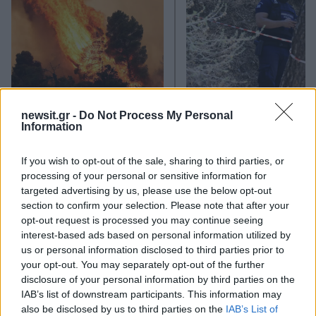
Καιρός «hot – dry – windy»
Σε 57χρονη αγνοούμ
τις επόμενες 48 ώρες:
από την Κυψέλη ανήκε
newsit.gr -
Do Not Process My Personal
Αυξημένος ο κίνδυνος
σορός που βρέθηκε σ
Information
φωτιάς, συναγερμός σε 6
Λυκαβηττό - Από πτώσ
περιφέρειες
θάνατός της
If you wish to opt-out of the sale, sharing to third parties, or
processing of your personal or sensitive information for
targeted advertising by us, please use the below opt-out
Σχόλια
section to confirm your selection. Please note that after your
opt-out request is processed you may continue seeing
interest-based ads based on personal information utilized by
us or personal information disclosed to third parties prior to
your opt-out. You may separately opt-out of the further
disclosure of your personal information by third parties on the
Σχολίασε εδώ
IAB’s list of downstream participants. This information may
also be disclosed by us to third parties on the
IAB’s List of