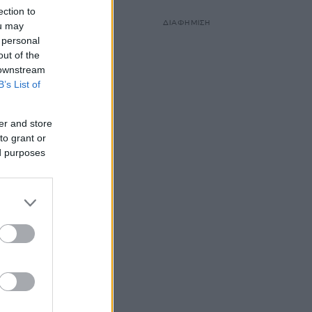
ection to
ΔΙΑΦΗΜΙΣΗ
ou may
 personal
out of the
 downstream
B’s List of
er and store
to grant or
ed purposes