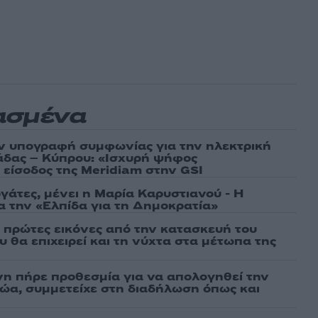
ασμένα
ν υπογραφή συμφωνίας για την ηλεκτρική
άδας – Κύπρου: «Ισχυρή ψήφος
 είσοδος της Meridiam στην GSI
γάτες, μένει η Μαρία Καρυστιανού - Η
α την «Ελπίδα για τη Δημοκρατία»
ι πρώτες εικόνες από την κατασκευή του
 θα επιχειρεί και τη νύχτα στα μέτωπα της
νη πήρε προθεσμία για να απολογηθεί την
αθώα, συμμετείχε στη διαδήλωση όπως και