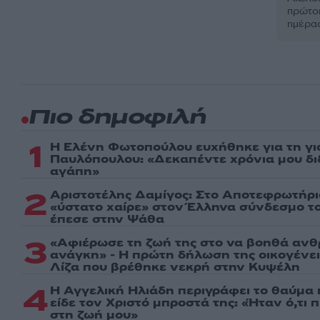
πρώτοι
ημέρα
Πιο δημοφιλή
1
Η Ελένη Φωτοπούλου ευχήθηκε για τη γι
Παυλόπουλου: «Δεκαπέντε χρόνια μου δι
αγάπη»
2
Αριστοτέλης Δαμίγος: Στο Αποτεφρωτήρι
«ύστατο χαίρε» στον Έλληνα σύνδεσμο τ
έπεσε στην Ψάθα
3
«Αφιέρωσε τη ζωή της στο να βοηθά ανθ
ανάγκη» - Η πρώτη δήλωση της οικογένε
Λίζα που βρέθηκε νεκρή στην Κυψέλη
4
Η Αγγελική Ηλιάδη περιγράφει το θαύμα 
είδε τον Χριστό μπροστά της: «Ήταν ό,τι 
στη ζωή μου»