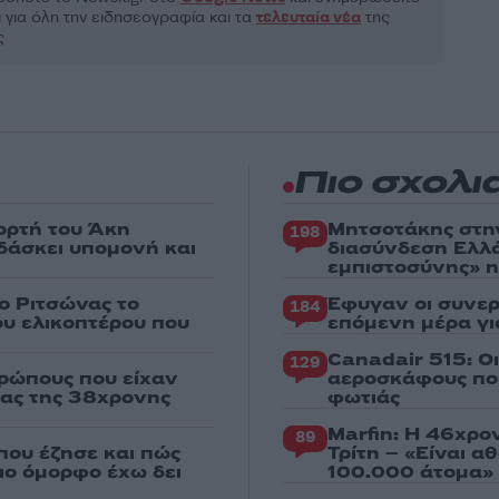
 για όλη την ειδησεογραφία και τα
τελευταία νέα
της
ς
Πιο σχολι
ορτή του Άκη
Μητσοτάκης στη
198
δάσκει υπομονή και
διασύνδεση Ελλ
εμπιστοσύνης» η
ο Ριτσώνας το
Έφυγαν οι συνερ
184
ου ελικοπτέρου που
επόμενη μέρα γι
Canadair 515: Ο
129
ρώπους που είχαν
αεροσκάφους που
ιας της 38χρονης
φωτιάς
Marfin: Η 46χρο
89
που έζησε και πώς
Τρίτη – «Είναι 
πιο όμορφο έχω δει
100.000 άτομα»