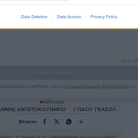
Σχολίασε εδώ
Data Deletion
Data Access
Privacy Policy
50
2000 /
Υποβολή σχολίου
ροστατεύεται από reCAPTCHA, ισχύουν
Πολιτική Απορρήτου
&
Όροι Χρήσης
της
Αθλητικά
ΑΝΝΗΣ ΑΝΤΕΤΟΚΟΥΝΜΠΟ
ΠΑΟΥ ΓΚΑΣΟΛ
Share:
θήστε το Νewsit.gr στο
Google News
και ενημερωθείτε