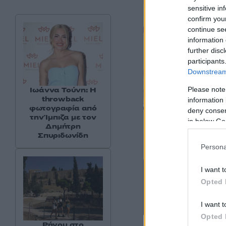
sensitive in
confirm you
continue se
information 
further disc
participants
Downstream 
Please note
Ιωάννα Τούνη: Η
throwback
information 
φωτογραφία από
deny consent
την Ίμπιζα με τον
in below Go
Δημήτρη
Σπυριδωνίδη
Persona
I want t
Opted 
I want t
Opted 
Ρήγου στο