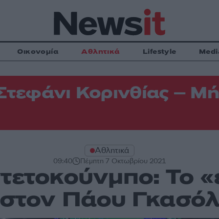
Οικονομία
Αθλητικά
Lifestyle
Medi
Στεφάνι Κορινθίας – Μή
Αθλητικά
09:40
Πέμπτη 7 Οκτωβρίου 2021
τετοκούνμπο: Το 
στον Πάου Γκασό