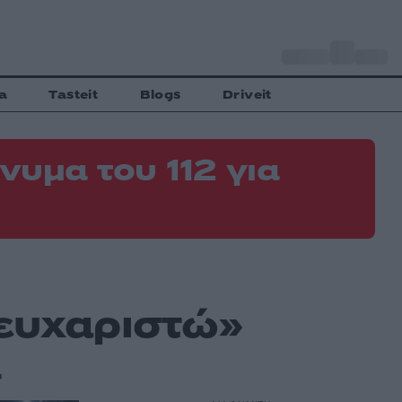
o
Αθήνα
35
C
a
Tasteit
Blogs
Driveit
νυμα του 112 για
«ευχαριστώ»
λ