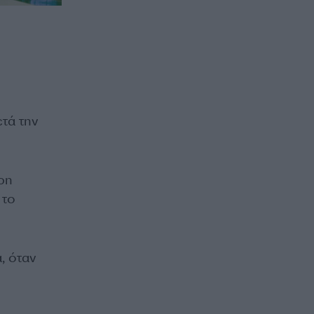
ετά την
ρη
 το
, όταν