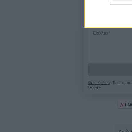
Όροι Χρήσης
. Το site π
Google.
ΓΙ
Ακολου