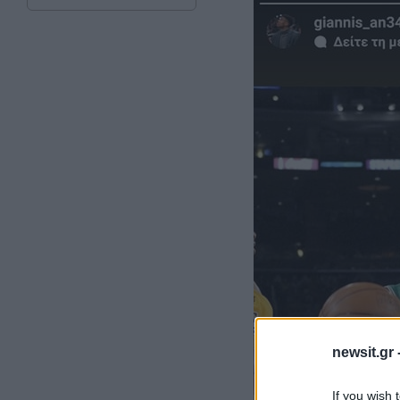
newsit.gr 
If you wish 