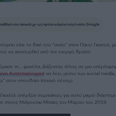
σθήκη του newsit.gr ως προτεινόμενη πηγή στην Google
ύνμπο είπε το δικό του “αντίο” στον Πάου Γκασόλ, μ
ού να αποσυρθεί από την ενεργό δράση.
μασε τη… φανέλα, βάζοντας τέλος σε μια υπέρλαμπ
άννη Αντετοκούνμπο
να λέει, μέσω των social media,
τώ” στον σπουδαίο Ισπανό σέντερ.
Γκασόλ υπήρξαν συμπαίκτες για πολύ μικρό διάστημα
ε στους Μιλγουόκι Μπακς τον Μάρτιο του 2019.