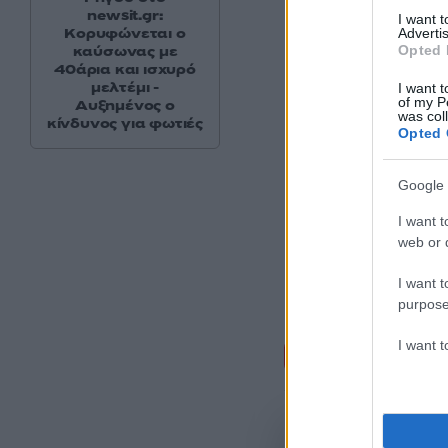
newsit.gr:
I want 
Κορυφώνεται ο
Advertis
Opted 
καύσωνας με
40άρια και ισχυρό
μελτέμι -
I want t
of my P
Αυξημένος ο
was col
κίνδυνος για φωτιές
Opted 
Google 
I want t
web or d
I want t
purpose
Σχόλι
I want 