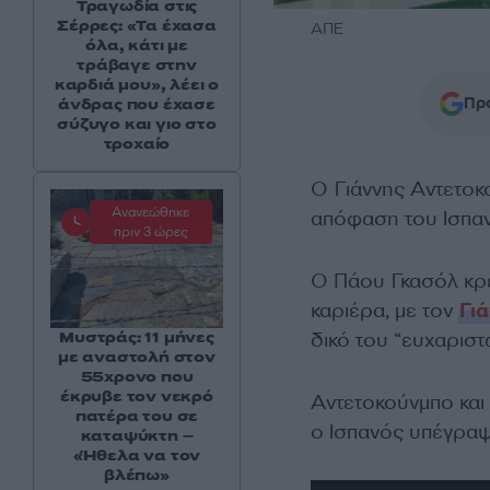
Τραγωδία στις
Σέρρες: «Τα έχασα
ΑΠΕ
όλα, κάτι με
τράβαγε στην
καρδιά μου», λέει ο
Προ
άνδρας που έχασε
σύζυγο και γιο στο
τροχαίο
Ο Γιάννης Αντετοκο
Ανανεώθηκε
απόφαση του Ισπαν
πριν 3 ώρες
Ο Πάου Γκασόλ κρέ
καριέρα, με τον
Γι
δικό του “ευχαρισ
Μυστράς: 11 μήνες
με αναστολή στον
55χρονο που
έκρυβε τον νεκρό
Αντετοκούνμπο και 
πατέρα του σε
ο Ισπανός υπέγραψ
καταψύκτη –
«Ήθελα να τον
βλέπω»