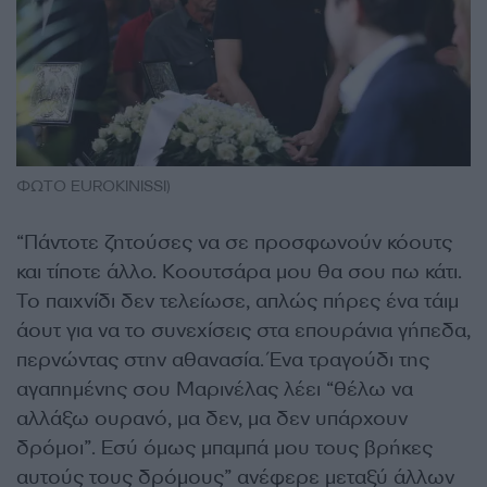
ΦΩΤΟ EUROKINISSI)
“Πάντοτε ζητούσες να σε προσφωνούν κόουτς
και τίποτε άλλο. Κοουτσάρα μου θα σου πω κάτι.
Το παιχνίδι δεν τελείωσε, απλώς πήρες ένα τάιμ
άουτ για να το συνεχίσεις στα επουράνια γήπεδα,
περνώντας στην αθανασία. Ένα τραγούδι της
αγαπημένης σου Μαρινέλας λέει “θέλω να
αλλάξω ουρανό, μα δεν, μα δεν υπάρχουν
δρόμοι”. Εσύ όμως μπαμπά μου τους βρήκες
αυτούς τους δρόμους” ανέφερε μεταξύ άλλων