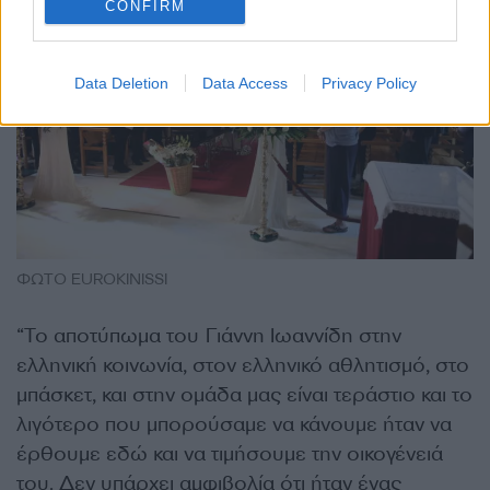
CONFIRM
Data Deletion
Data Access
Privacy Policy
ΦΩΤΟ EUROKINISSI
“
Το αποτύπωμα του Γιάννη Ιωαννίδη στην
ελληνική κοινωνία, στον ελληνικό αθλητισμό, στο
μπάσκετ, και στην ομάδα μας είναι τεράστιο και το
λιγότερο που μπορούσαμε να κάνουμε ήταν να
έρθουμε εδώ και να τιμήσουμε την οικογένειά
του. Δεν υπάρχει αμφιβολία ότι ήταν ένας