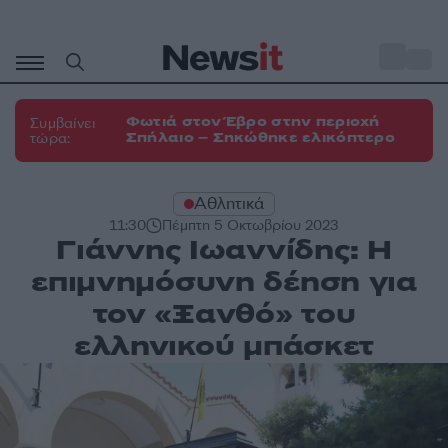
Μετάβαση
σε
o
33
περιεχόμενο
Φωτιά στον Έβρο στην περιοχή
Συμβαίνει
Σπήλαιο – Σηκώθηκε ελικόπτερο
τώρα:
Αθλητικά
11:30
Πέμπτη 5 Οκτωβρίου 2023
Γιάννης Ιωαννίδης: Η
επιμνημόσυνη δέηση για
τον «Ξανθό» του
ελληνικού μπάσκετ