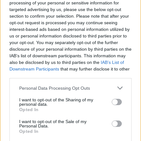
processing of your personal or sensitive information for
Ντικούδης, Φώτσης Τσαρτσαρής και
targeted advertising by us, please use the below opt-out
Διαμαντίδης δίνουν το “παρών”, αποχαιρετώντας
section to confirm your selection. Please note that after your
opt-out request is processed you may continue seeing
τον Γιάννη Ιωαννίδη, με τον οποίο
interest-based ads based on personal information utilized by
συνεργάστηκαν στην Εθνική μπάσκετ. Λίγο πριν,
us or personal information disclosed to third parties prior to
έφτασαν στο σημείο οι Φασούλας και Αλβέρτης.
your opt-out. You may separately opt-out of the further
disclosure of your personal information by third parties on the
IAB’s list of downstream participants. This information may
also be disclosed by us to third parties on the
IAB’s List of
Downstream Participants
that may further disclose it to other
third parties.
Please note that this website/app uses one or more Google
Personal Data Processing Opt Outs
services and may gather and store information including but
not limited to your visit or usage behaviour. You may click to
I want to opt-out of the Sharing of my
personal data.
grant or deny consent to Google and its third-party tags to
Opted In
use your data for below specified purposes in below Google
consent section.
I want to opt-out of the Sale of my
Personal Data.
Opted In