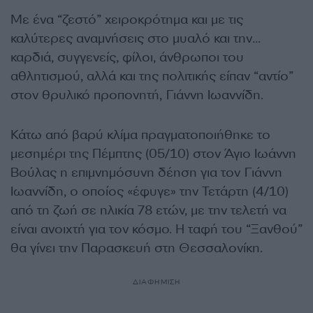
Με ένα “ζεστό” χειροκρότημα και με τις
καλύτερες αναμνήσεις στο μυαλό και την…
καρδιά, σ
υγγενείς, φίλοι, άνθρωποι του
αθλητισμού, αλλά και της πολιτικής
είπαν “αντίο”
στον θρυλικό προπονητή,
Γιάννη Ιωαννίδη
.
Κάτω από βαρύ κλίμα πραγματοποιήθηκε το
μεσημέρι της Πέμπτης (05/10) στον Άγιο Ιωάννη
Βούλας η επιμνημόσυνη δέηση για τον Γιάννη
Ιωαννίδη, ο οποίος «έφυγε» την Τετάρτη (4/10)
από τη ζωή σε ηλικία 78 ετών, με την τελετή να
είναι ανοιχτή για τον κόσμο. Η ταφή του “Ξανθού”
θα γίνει την Παρασκευή στη Θεσσαλονίκη.
ΔΙΑΦΗΜΙΣΗ