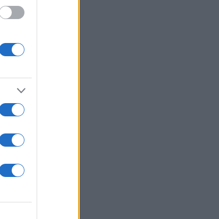
ο
λητο
dea,