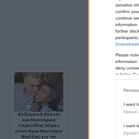
sensitive in
confirm you
continue se
information 
further disc
participants
Downstream 
Please note
information 
deny consent
in below Go
Persona
I want t
Opted 
Ελίζαμπεθ Ελέτσι
και Νεκτάριος
Λεμονίδης πήγαν
I want t
στον Άγιο Νεκτάριο
Opted 
Βούλας για να