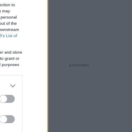
ection to
ou may
 personal
out of the
 downstream
B’s List of
er and store
to grant or
ed purposes
ΔΙΑΦΗΜΙΣΗ