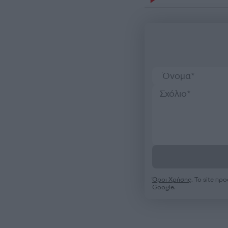
Όροι Χρήσης
. Το site π
Google.