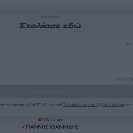
Σχολίασε εδώ
50
2000 /
Υποβολή σχολίου
ροστατεύεται από reCAPTCHA, ισχύουν
Πολιτική Απορρήτου
&
Όροι Χρήσης
της
Αθλητικά
ΓΙΑΝΝΗΣ ΙΩΑΝΝΙΔΗΣ