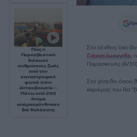
Προ
Στο πένθος έχει β
Πώς η
Πυροσβεστική
Γιάννη Ιωαννίδη
, 
διέσωσε
Παρασκευής (6/10
ανθρώπινες ζωές
από την
καταστροφική
Στο γήπεδο όπου δο
φωτιά στην
Αττικοβοιωτία –
καριέρας του θα “β
Πάνω από 250
άτομα
απομακρύνθηκαν
διά θαλάσσης