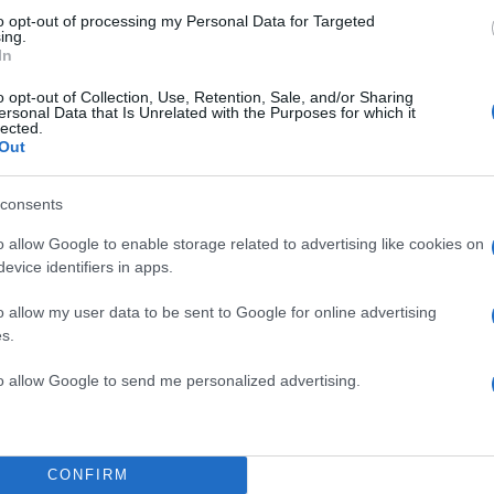
to opt-out of processing my Personal Data for Targeted
ing.
In
o opt-out of Collection, Use, Retention, Sale, and/or Sharing
ersonal Data that Is Unrelated with the Purposes for which it
lected.
Out
consents
καλεί τους φίλους της ομάδας αύριο στις 15:30 στ
o allow Google to enable storage related to advertising like cookies on
ρο, για να αποχαιρετήσουμε όλοι μαζί τον ανυπέρβ
evice identifiers in apps.
του οποίου θα βρεθεί στο γήπεδο που δόξασε και
o allow my user data to be sent to Google for online advertising
ν ταφή του στα κοιμητήρια Θέρμης.
s.
λεξάνδρειο θα δώσουν η διοίκηση της ΚΑΕ ΑΡΗΣ Mi
to allow Google to send me personalized advertising.
ας, καθώς και παλαίμαχοι καλαθοσφαιριστές που
 τους με τον Γιάννη Ιωαννίδη.
CONFIRM