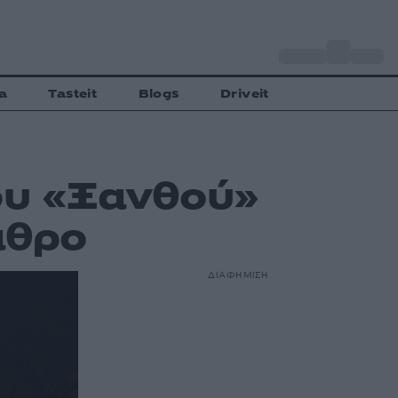
o
Αθήνα
33
C
a
Tasteit
Blogs
Driveit
του «Ξανθού»
αθρο
ΔΙΑΦΗΜΙΣΗ