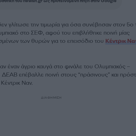
σθήκη του newsit.gr ως προτεινόμενη πηγή στην Google
εν γλίτωσε την τιμωρία για όσα συνέβησαν στον 5ο 
υμπιακό στο ΣΕΦ, αφού του επιβλήθηκε ποινή μίας
ισμένων των θυρών για το επεισόδιο του
Κέντρικ Να
αν έναν άγριο καυγά στο φινάλε του Ολυμπιακός –
η ΔΕΑΒ επέβαλλε ποινή στους “πράσινους” και πρόστ
Κέντρικ Ναν.
ΔΙΑΦΗΜΙΣΗ