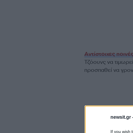
Αντίστοιχες ποινέ
Τζόουνς να τιμωρεί
προσπαθεί να γρον
newsit.gr 
If you wish 