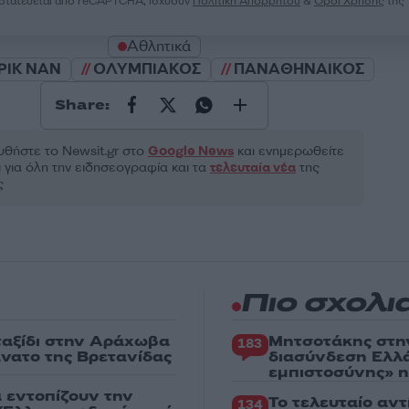
ροστατεύεται από reCAPTCHA, ισχύουν
Πολιτική Απορρήτου
&
Όροι Χρήσης
της
Αθλητικά
ΡΙΚ ΝΑΝ
ΟΛΥΜΠΙΑΚΟΣ
ΠΑΝΑΘΗΝΑΙΚΟΣ
Share:
θήστε το Νewsit.gr στο
Google News
και ενημερωθείτε
 για όλη την ειδησεογραφία και τα
τελευταία νέα
της
ς
Πιο σχολι
 ταξίδι στην Αράχωβα
Μητσοτάκης στη
183
άνατο της Βρετανίδας
διασύνδεση Ελλ
εμπιστοσύνης» η
α εντοπίζουν την
Το τελευταίο αν
134