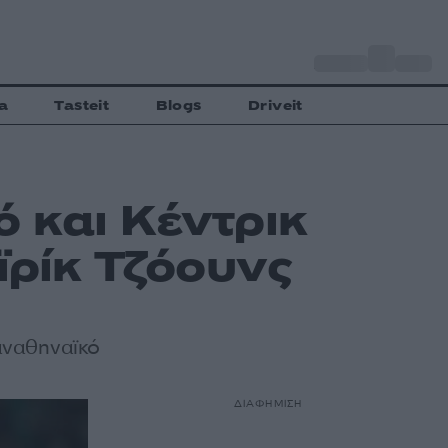
o
Αθήνα
30
C
a
Tasteit
Blogs
Driveit
 και Κέντρικ
ϊρίκ Τζόουνς
αναθηναϊκό
ΔΙΑΦΗΜΙΣΗ