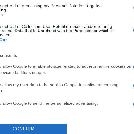
to opt-out of processing my Personal Data for Targeted
ing.
In
o opt-out of Collection, Use, Retention, Sale, and/or Sharing
ersonal Data that Is Unrelated with the Purposes for which it
lected.
χαν αποβληθεί από το ματς για έναν καυγά και στο πα
Out
ΔΙΑΦΗΜΙΣΗ
consents
o allow Google to enable storage related to advertising like cookies on
evice identifiers in apps.
o allow my user data to be sent to Google for online advertising
s.
to allow Google to send me personalized advertising.
CONFIRM