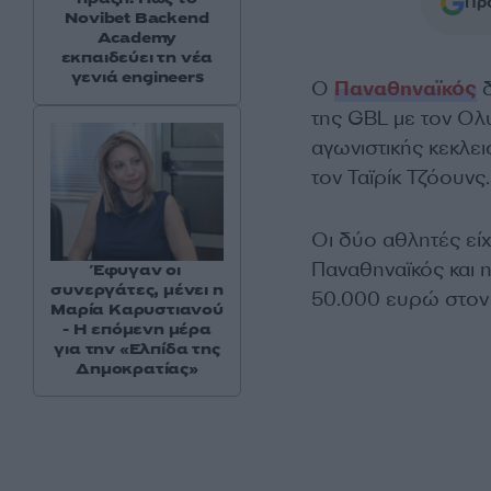
Προ
Novibet Backend
Academy
εκπαιδεύει τη νέα
γενιά engineers
Ο
Παναθηναϊκός
δ
της GBL με τον Ολ
αγωνιστικής κεκλε
τον Ταϊρίκ Τζόουνς.
Οι δύο αθλητές είχ
Παναθηναϊκός και 
Έφυγαν οι
συνεργάτες, μένει η
50.000 ευρώ στον 
Μαρία Καρυστιανού
- Η επόμενη μέρα
για την «Ελπίδα της
Δημοκρατίας»