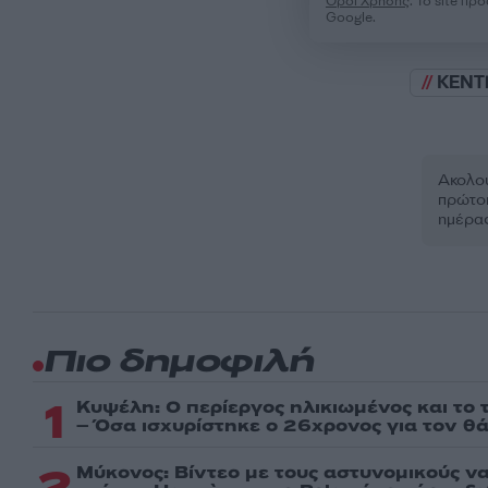
Όροι Χρήσης
. Το site π
Google.
ΚΕΝΤ
Ακολου
πρώτοι
ημέρα
Πιο δημοφιλή
1
Κυψέλη: Ο περίεργος ηλικιωμένος και το
– Όσα ισχυρίστηκε ο 26χρονος για τον θ
2
Μύκονος: Βίντεο με τους αστυνομικούς ν