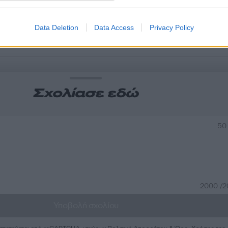
Data Deletion
Data Access
Privacy Policy
α
Σχολίασε εδώ
50
2000 /
Υποβολή σχολίου