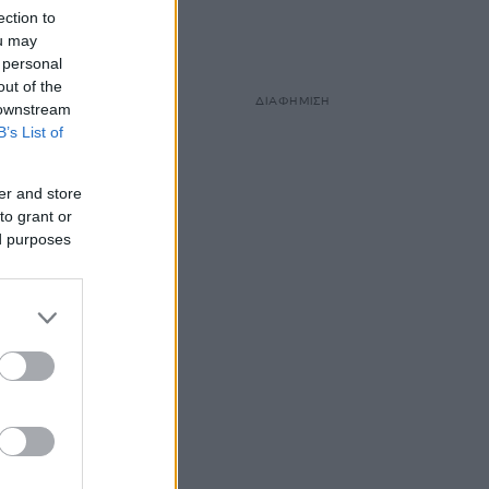
ection to
ou may
 personal
out of the
ΔΙΑΦΗΜΙΣΗ
 downstream
B’s List of
er and store
to grant or
ed purposes