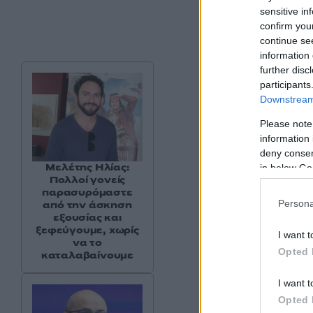
sensitive in
confirm you
continue se
information 
further disc
participants
Downstream 
Please note
information 
deny consent
Μελέτης Ηλίας:
in below Go
Πολλοί γονείς
παρασυρόμαστε
Persona
από την άσκηση
εξουσίας και
ξεφεύγουμε, χωρίς
I want t
να το
Opted 
καταλαβαίνουμε
I want t
Opted 