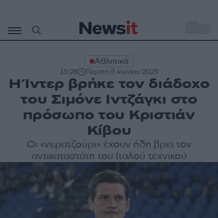
Μετάβαση
σε
o
28
περιεχόμενο
Αθλητικά
15:28
Πέμπτη 5 Ιουνίου 2025
Η Ίντερ βρήκε τον διάδοχο
του Σιμόνε Ιντζάγκι στο
πρόσωπο του Κριστιάν
Κίβου
Οι «νερατζούρι» έχουν ήδη βρει τον
αντικαταστάτη του Ιταλού τεχνικού