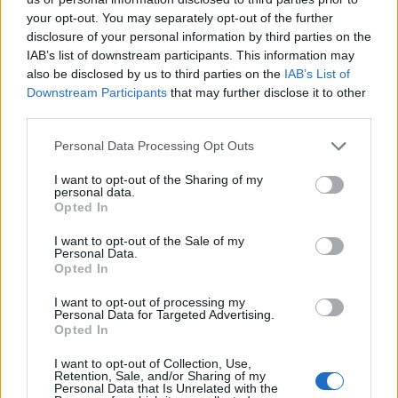
your opt-out. You may separately opt-out of the further
2
Συγκίνηση στο τελευταίο αντίο στον Λάκη
disclosure of your personal information by third parties on the
Χαλκιά: Με την «Φάμπρικα», λαούτο και
IAB’s list of downstream participants. This information may
κλαρίνα αποχαιρέτησαν την εμβληματική
φωνή της μεταπολίτευσης
also be disclosed by us to third parties on the
IAB’s List of
Downstream Participants
that may further disclose it to other
3
Ποιος είναι ο ελληνοκύπριος Sir Ντέμης
third parties.
Χασάμπης: Από το σκάκι, στο Νόμπελ
Χημείας και στο «τιμόνι» της AI της Google
Please note that this website/app uses one or more Google
Personal Data Processing Opt Outs
4
services and may gather and store information including but
Ο Κώστας Σαμαράς δημοσίευσε μία παιδική
φωτογραφία για την επέτειο θανάτου της
not limited to your visit or usage behaviour. You may click to
I want to opt-out of the Sharing of my
αδελφής του, Λένας
personal data.
grant or deny consent to Google and its third-party tags to
Opted In
use your data for below specified purposes in below Google
5
Το πολωμένο μελτέμι που τροφοδότησε τις
consent section.
φωτιές σε Αττική και Βοιωτία: «Από τα
I want to opt-out of the Sale of my
ισχυρότερα επεισόδια των τελευταίων 50
Personal Data.
χρόνων»
Opted In
I want to opt-out of processing my
Personal Data for Targeted Advertising.
Πιο σχολιασμένα
Opted In
I want to opt-out of Collection, Use,
Μητσοτάκης στην υπογραφή συμφωνίας
198
Retention, Sale, and/or Sharing of my
για την ηλεκτρική διασύνδεση Ελλάδας –
Personal Data that Is Unrelated with the
Κύπρου: «Ισχυρή ψήφος εμπιστοσύνης» η