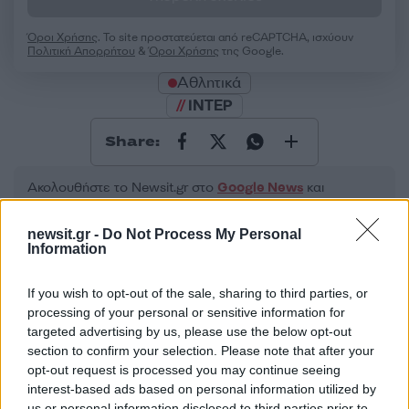
Όροι Χρήσης
. Το site προστατεύεται από reCAPTCHA, ισχύουν
Πολιτική Απορρήτου
&
Όροι Χρήσης
της Google.
Αθλητικά
ΙΝΤΕΡ
Share:
Ακολουθήστε το Νewsit.gr στο
Google News
και
ενημερωθείτε πρώτοι για όλη την ειδησεογραφία και τα
τελευταία νέα
της ημέρας
newsit.gr -
Do Not Process My Personal
Information
If you wish to opt-out of the sale, sharing to third parties, or
processing of your personal or sensitive information for
targeted advertising by us, please use the below opt-out
Πιο δημοφιλή
section to confirm your selection. Please note that after your
opt-out request is processed you may continue seeing
1
Έφυγαν οι συνεργάτες, μένει η Μαρία
interest-based ads based on personal information utilized by
Καρυστιανού - Η επόμενη μέρα για την
«Ελπίδα για τη Δημοκρατία»
us or personal information disclosed to third parties prior to