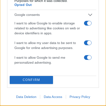
Purposes for which it was collected.
είσοδος της Meridiam στην GSI
Opted Out
Canadair 515: Οι πρώτες εικόνες από την
127
Google consents
κατασκευή του αεροσκάφους που θα
επιχειρεί και τη νύχτα στα μέτωπα της
I want to allow Google to enable storage
φωτιάς
related to advertising like cookies on web or
Αυγερινός, Μουτσάτσου και ακόμη 20
85
device identifiers in apps.
πρώην στελέχη κατά Καρυστιανού: «Δεν
αποχωρήσαμε για καρέκλες», αιχμές για
I want to allow my user data to be sent to
«συγκεντρωτικό μοντέλο»
Google for online advertising purposes.
Κρανίου τόπος το Πόρτο Γερμενό μετά το
51
καταστροφικό πέρασμα της φωτιάς –
I want to allow Google to send me
Ξεκίνησε η αυτοψία στα καμένα σπίτια
personalized advertising.
Οδηγός στη Μύκονο άρπαξε τσάντα
47
Hermès και Rolex αξίας 75.000 ευρώ από
Ουκρανό τουρίστα
CONFIRM
Data Deletion
Data Access
Privacy Policy
Αθλητικά: