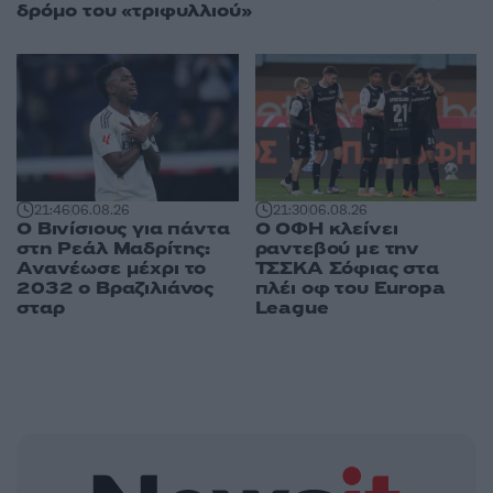
δρόμο του «τριφυλλιού»
21:46
06.08.26
21:30
06.08.26
Ο Βινίσιους για πάντα
Ο ΟΦΗ κλείνει
στη Ρεάλ Μαδρίτης:
ραντεβού με την
Ανανέωσε μέχρι το
ΤΣΣΚΑ Σόφιας στα
2032 ο Βραζιλιάνος
πλέι οφ του Europa
σταρ
League