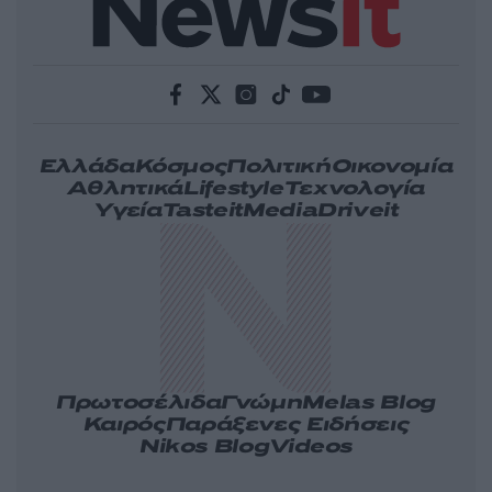
Ελλάδα
Κόσμος
Πολιτική
Οικονομία
Αθλητικά
Lifestyle
Τεχνολογία
Υγεία
Tasteit
Media
Driveit
Πρωτοσέλιδα
Γνώμη
Melas Blog
Καιρός
Παράξενες Ειδήσεις
Nikos Blog
Videos