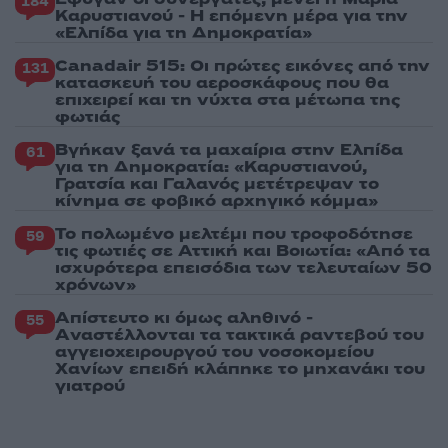
184
Καρυστιανού - Η επόμενη μέρα για την
«Ελπίδα για τη Δημοκρατία»
Canadair 515: Οι πρώτες εικόνες από την
131
κατασκευή του αεροσκάφους που θα
επιχειρεί και τη νύχτα στα μέτωπα της
φωτιάς
Βγήκαν ξανά τα μαχαίρια στην Ελπίδα
61
για τη Δημοκρατία: «Καρυστιανού,
Γρατσία και Γαλανός μετέτρεψαν το
κίνημα σε φοβικό αρχηγικό κόμμα»
Το πολωμένο μελτέμι που τροφοδότησε
59
τις φωτιές σε Αττική και Βοιωτία: «Από τα
ισχυρότερα επεισόδια των τελευταίων 50
χρόνων»
Απίστευτο κι όμως αληθινό -
55
Aναστέλλονται τα τακτικά ραντεβού του
αγγειοχειρουργού του νοσοκομείου
Χανίων επειδή κλάπηκε το μηχανάκι του
γιατρού