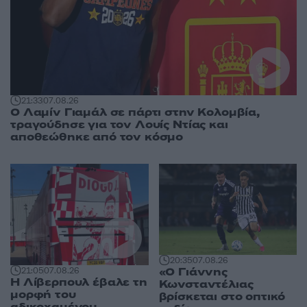
21:33
07.08.26
Ο Λαμίν Γιαμάλ σε πάρτι στην Κολομβία,
τραγούδησε για τον Λουίς Ντίας και
αποθεώθηκε από τον κόσμο
20:35
07.08.26
«Ο Γιάννης
21:05
07.08.26
Η Λίβερπουλ έβαλε τη
Κωνσταντέλιας
μορφή του
βρίσκεται στο οπτικό
αδικοχαμένου