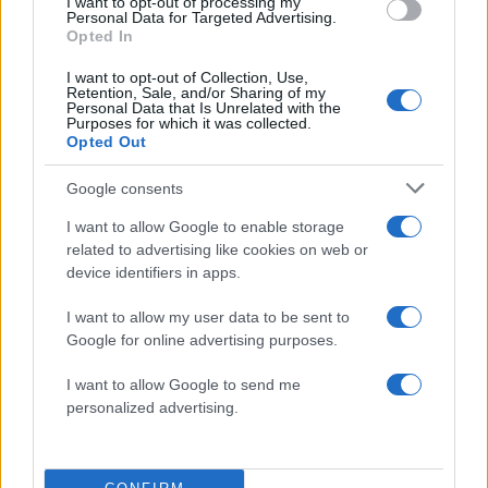
Υποβολή σχολίου
I want to opt-out of processing my
Personal Data for Targeted Advertising.
Opted In
Όροι Χρήσης
. Το site προστατεύεται από reCAPTCHA, ισχύουν
Πολιτική Απορρήτου
&
Όροι Χρήσης
της Google.
I want to opt-out of Collection, Use,
Retention, Sale, and/or Sharing of my
Αθλητικά
Personal Data that Is Unrelated with the
Purposes for which it was collected.
ΟΛΥΜΠΙΑΚΗ ΦΛΟΓΑ
ΟΛΥΜΠΙΑΚΟ ΧΩΡΙΟ
Opted Out
ΟΛΥΜΠΙΑΚΟΙ ΑΓΩΝΕΣ 2024
Google consents
Share:
I want to allow Google to enable storage
related to advertising like cookies on web or
Ακολουθήστε το Νewsit.gr στο
Google News
και
device identifiers in apps.
ενημερωθείτε πρώτοι για όλη την ειδησεογραφία και τα
τελευταία νέα
της ημέρας
I want to allow my user data to be sent to
Google for online advertising purposes.
I want to allow Google to send me
personalized advertising.
Πιο δημοφιλή
Σέρρες: Βίντεο ντοκουμέντο από το