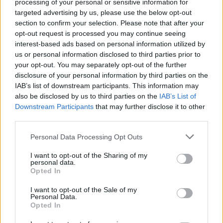
processing of your personal or sensitive information for
Ιατρικό Σύλλογο Αθηνών
κορίτσι - Το παιδί καθ
targeted advertising by us, please use the below opt-out
για την προστασία της
αμέριμνο σε αυλή
section to confirm your selection. Please note that after your
δημόσιας υγείας
επιχείρησης
opt-out request is processed you may continue seeing
interest-based ads based on personal information utilized by
Σχόλια
us or personal information disclosed to third parties prior to
your opt-out. You may separately opt-out of the further
disclosure of your personal information by third parties on the
IAB’s list of downstream participants. This information may
also be disclosed by us to third parties on the
IAB’s List of
Downstream Participants
that may further disclose it to other
Σχολίασε εδώ
third parties.
Please note that this website/app uses one or more Google
Personal Data Processing Opt Outs
services and may gather and store information including but
50 /50
not limited to your visit or usage behaviour. You may click to
I want to opt-out of the Sharing of my
personal data.
grant or deny consent to Google and its third-party tags to
Opted In
use your data for below specified purposes in below Google
consent section.
I want to opt-out of the Sale of my
Personal Data.
2000 /2000
Opted In