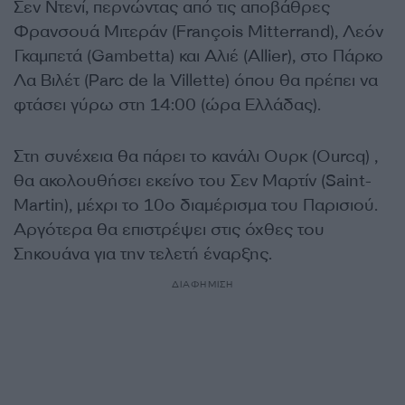
Σεν Ντενί, περνώντας από τις αποβάθρες
Φρανσουά Μιτεράν (François Mitterrand), Λεόν
Γκαμπετά (Gambetta) και Αλιέ (Allier), στο Πάρκο
Λα Βιλέτ (Parc de la Villette) όπου θα πρέπει να
φτάσει γύρω στη 14:00 (ώρα Ελλάδας).
Στη συνέχεια θα πάρει το κανάλι Ουρκ (Ourcq) ,
θα ακολουθήσει εκείνο του Σεν Μαρτίν (Saint-
Martin), μέχρι το 10ο διαμέρισμα του Παρισιού.
Αργότερα θα επιστρέψει στις όχθες του
Σηκουάνα για την τελετή έναρξης.
ΔΙΑΦΗΜΙΣΗ