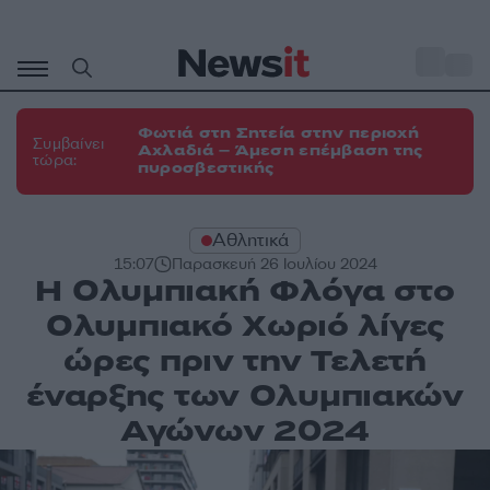
Μετάβαση
σε
o
31
περιεχόμενο
Φωτιά στη Σητεία στην περιοχή
Συμβαίνει
Αχλαδιά – Άμεση επέμβαση της
τώρα:
πυροσβεστικής
Αθλητικά
15:07
Παρασκευή 26 Ιουλίου 2024
Η Ολυμπιακή Φλόγα στο
Ολυμπιακό Χωριό λίγες
ώρες πριν την Τελετή
έναρξης των Ολυμπιακών
Αγώνων 2024