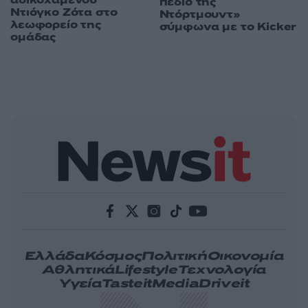
πεδίο της
Ντιόγκο Ζότα στο
Ντόρτμουντ»
λεωφορείο της
σύμφωνα με το Kicker
ομάδας
Ελλάδα
Κόσμος
Πολιτική
Οικονομία
Αθλητικά
Lifestyle
Τεχνολογία
Υγεία
Tasteit
Media
Driveit