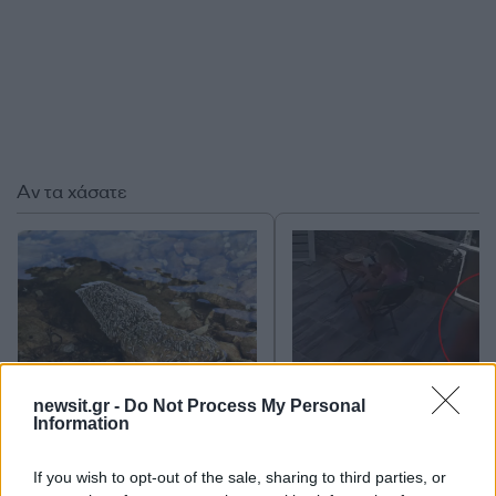
Αν τα χάσατε
newsit.gr -
Do Not Process My Personal
Information
Ανησυχία από το ξέσπασμα
Σοκαριστική υπόθεση 
του ιού του Δυτικού Νείλου
Κρήτη: Τουρίστας ρωτ
με κρούσματα στην Αττική
πόσο να πληρώσει για
If you wish to opt-out of the sale, sharing to third parties, or
- «Καμπανάκι» από τον
ασελγήσει σε 10χρο