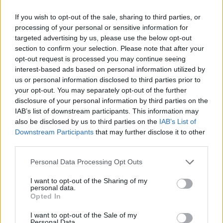
5
Μεταφορές χρημάτων: Πότε μπορεί να
θεωρηθούν δωρεές και να επιβληθεί φόρος
If you wish to opt-out of the sale, sharing to third parties, or
– Τι ισχυεί για τις γονικές παροχές
processing of your personal or sensitive information for
targeted advertising by us, please use the below opt-out
section to confirm your selection. Please note that after your
Πιο σχολιασμένα
opt-out request is processed you may continue seeing
interest-based ads based on personal information utilized by
Έφυγαν οι συνεργάτες, μένει η Μαρία
184
us or personal information disclosed to third parties prior to
Καρυστιανού - Η επόμενη μέρα για την
your opt-out. You may separately opt-out of the further
«Ελπίδα για τη Δημοκρατία»
disclosure of your personal information by third parties on the
Canadair 515: Οι πρώτες εικόνες από την
131
IAB’s list of downstream participants. This information may
κατασκευή του αεροσκάφους που θα
also be disclosed by us to third parties on the
IAB’s List of
επιχειρεί και τη νύχτα στα μέτωπα της
Downstream Participants
that may further disclose it to other
φωτιάς
third parties.
Βγήκαν ξανά τα μαχαίρια στην Ελπίδα
70
για τη Δημοκρατία: «Καρυστιανού,
Please note that this website/app uses one or more Google
Personal Data Processing Opt Outs
Γρατσία και Γαλανός μετέτρεψαν το
services and may gather and store information including but
κίνημα σε φοβικό αρχηγικό κόμμα»
not limited to your visit or usage behaviour. You may click to
I want to opt-out of the Sharing of my
personal data.
Το πολωμένο μελτέμι που τροφοδότησε
grant or deny consent to Google and its third-party tags to
59
Opted In
τις φωτιές σε Αττική και Βοιωτία: «Από τα
use your data for below specified purposes in below Google
ισχυρότερα επεισόδια των τελευταίων 50
consent section.
I want to opt-out of the Sale of my
χρόνων»
Personal Data.