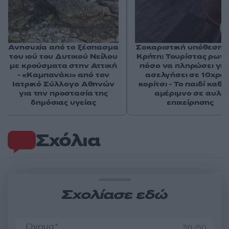
Ανησυχία από το ξέσπασμα
Σοκαριστική υπόθεση 
του ιού του Δυτικού Νείλου
Κρήτη: Τουρίστας ρωτ
με κρούσματα στην Αττική
πόσο να πληρώσει για
- «Καμπανάκι» από τον
ασελγήσει σε 10χρο
Ιατρικό Σύλλογο Αθηνών
κορίτσι - Το παιδί καθ
για την προστασία της
αμέριμνο σε αυλή
δημόσιας υγείας
επιχείρησης
Σχόλια
Σχολίασε εδώ
50 /50