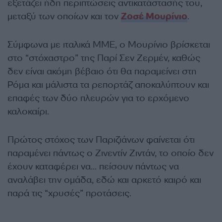
εξετάζει ήδη περιπτώσεις αντικατάστασής του,
μεταξύ των οποίων και τον
Ζοσέ Μουρίνιο
.
Σύμφωνα με ιταλικά ΜΜΕ, ο Μουρίνιο βρίσκεται
στο “στόχαστρο” της Παρί Σεν Ζερμέν, καθώς
δεν είναι ακόμη βέβαιο ότι θα παραμείνει στη
Ρόμα και μάλιστα τα ρεπορτάζ αποκαλύπτουν και
επαφές των δύο πλευρών για το ερχόμενο
καλοκαίρι.
Πρώτος στόχος των Παριζιάνων φαίνεται ότι
παραμένει πάντως ο Ζινεντίν Ζιντάν, το οποίο δεν
έχουν καταφέρει να… πείσουν πάντως να
αναλάβει την ομάδα, εδώ και αρκετό καιρό και
παρά τις “χρυσές” προτάσεις.