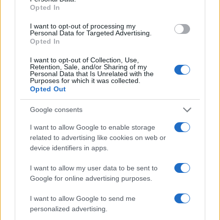
Opted In
Απίστευτο κι όμως αληθινό -
55
Aναστέλλονται τα τακτικά ραντεβού του
αγγειοχειρουργού του νοσοκομείου
I want to opt-out of processing my
Personal Data for Targeted Advertising.
Χανίων επειδή κλάπηκε το μηχανάκι του
Opted In
γιατρού
I want to opt-out of Collection, Use,
Retention, Sale, and/or Sharing of my
Personal Data that Is Unrelated with the
Purposes for which it was collected.
Opted Out
Αθλητικά:
Google consents
Περισσότερα άρθρα
I want to allow Google to enable storage
related to advertising like cookies on web or
device identifiers in apps.
I want to allow my user data to be sent to
Google for online advertising purposes.
I want to allow Google to send me
personalized advertising.