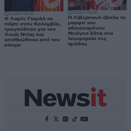
21:05
07.08.26
21:33
07.08.26
Η Λίβερπουλ έβαλε τη
Ο Λαμίν Γιαμάλ σε
μορφή του
πάρτι στην Κολομβία,
αδικοχαμένου
τραγούδησε για τον
Ντιόγκο Ζότα στο
Λουίς Ντίας και
λεωφορείο της
αποθεώθηκε από τον
ομάδας
κόσμο