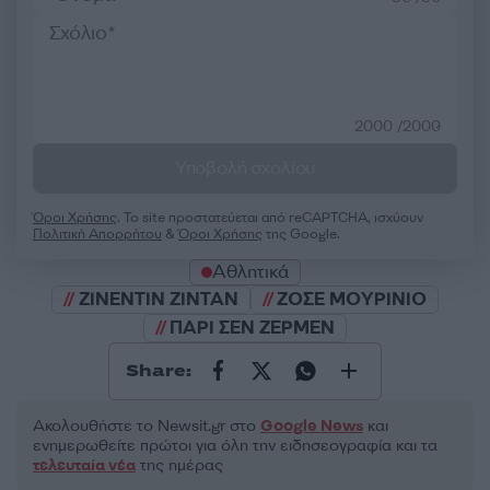
2000 /2000
Υποβολή σχολίου
Όροι Χρήσης
. Το site προστατεύεται από reCAPTCHA, ισχύουν
Πολιτική Απορρήτου
&
Όροι Χρήσης
της Google.
Αθλητικά
ΖΙΝΕΝΤΙΝ ΖΙΝΤΑΝ
ΖΟΣΕ ΜΟΥΡΙΝΙΟ
ΠΑΡΙ ΣΕΝ ΖΕΡΜΕΝ
Share:
Ακολουθήστε το Νewsit.gr στο
Google News
και
ενημερωθείτε πρώτοι για όλη την ειδησεογραφία και τα
τελευταία νέα
της ημέρας