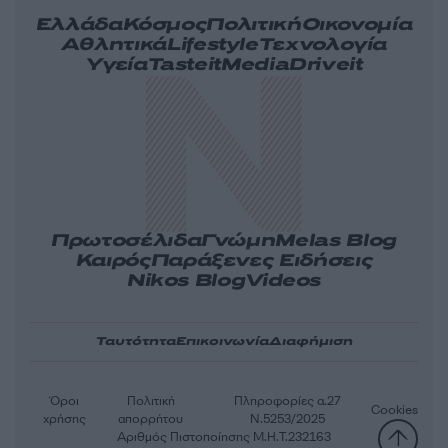
Ελλάδα
Κόσμος
Πολιτική
Οικονομία
Αθλητικά
Lifestyle
Τεχνολογία
Υγεία
Tasteit
Media
Driveit
Πρωτοσέλιδα
Γνώμη
Melas Blog
Καιρός
Παράξενες Ειδήσεις
Nikos Blog
Videos
Ταυτότητα
Επικοινωνία
Διαφήμιση
Όροι
Πολιτική
Πληροφορίες α.27
Cookies
χρήσης
απορρήτου
Ν.5253/2025
Αριθμός Πιστοποίησης Μ.Η.Τ.232163