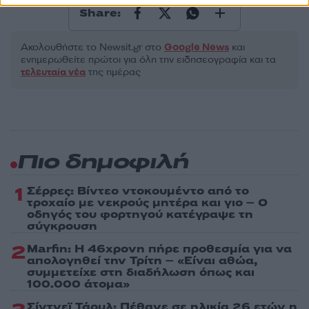
Share:
Ακολουθήστε το Νewsit.gr στο
Google News
και
ενημερωθείτε πρώτοι για όλη την ειδησεογραφία και τα
τελευταία νέα
της ημέρας
Πιο δημοφιλή
1
Σέρρες: Βίντεο ντοκουμέντο από το
τροχαίο με νεκρούς μητέρα και γιο – Ο
οδηγός του φορτηγού κατέγραψε τη
σύγκρουση
2
Marfin: Η 46χρονη πήρε προθεσμία για να
απολογηθεί την Τρίτη – «Είναι αθώα,
συμμετείχε στη διαδήλωση όπως και
100.000 άτομα»
Σίντνεϊ Τάουλ: Πέθανε σε ηλικία 26 ετών η