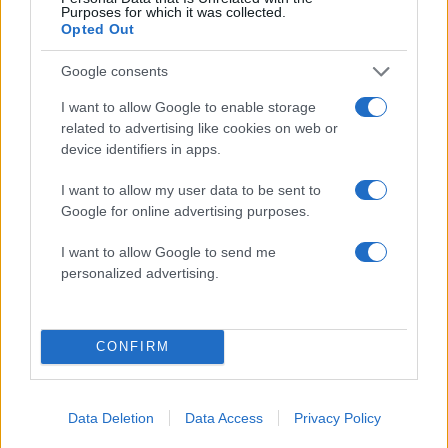
Purposes for which it was collected.
Opted Out
Google consents
Σχολίασε εδώ
I want to allow Google to enable storage
related to advertising like cookies on web or
device identifiers in apps.
50 /50
I want to allow my user data to be sent to
Google for online advertising purposes.
I want to allow Google to send me
2000 /2000
personalized advertising.
Υποβολή σχολίου
CONFIRM
Όροι Χρήσης
. Το site προστατεύεται από reCAPTCHA, ισχύουν
Πολιτική Απορρήτου
&
Όροι Χρήσης
της Google.
Αθλητικά
Data Deletion
Data Access
Privacy Policy
ΡΑΙΑΝ ΡΕΙΝΟΛΝΤΣ
ΡΕΞΑΜ