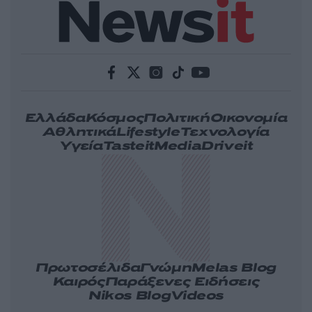
Ελλάδα
Κόσμος
Πολιτική
Οικονομία
Αθλητικά
Lifestyle
Τεχνολογία
Υγεία
Tasteit
Media
Driveit
Πρωτοσέλιδα
Γνώμη
Melas Blog
Καιρός
Παράξενες Ειδήσεις
Nikos Blog
Videos