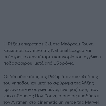
Η Ρέξαμ επικράτησε 3-1 της Μπόρχαμ Γουντ,
κατέκτησε τον τίτλο της National League και
επέστρεψε
στην τέταρτη
κατηγορία του αγγλικού
ποδοσφαίρου, μετά από 15 χρόνια.
Οι δύο ιδιοκτήτες της Ρέξαμ
ήταν
στις εξέδρες
του γηπέδου
και μετά το σφύριγμα της λήξης
εμφανίστηκαν
συγκινημένοι, ενώ μαζί τους ήταν
και ο ηθοποιός Πολ Ρουντ, ο οποίος υποδύεται
τον Antman
στο
cinematic univerce
της
Marvel.