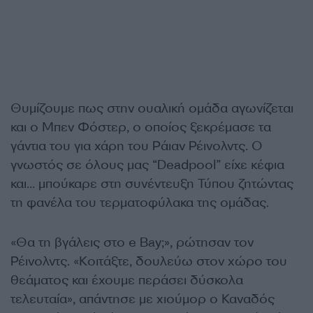
Θυμίζουμε πως στην ουαλική ομάδα αγωνίζεται
και ο Μπεν Φόστερ, ο οποίος ξεκρέμασε τα
γάντια του για χάρη του
Ράιαν
Ρέινολντς.
Ο
γνωστός σε όλους μας “
Deadpool
”
είχε κέφια
και… μπούκαρε στη συνέντευξη Τύπου ζητώντας
τη φανέλα του τερματοφύλακα της ομάδας.
«Θα τη βγάλεις στο e Bay;», ρώτησαν τον
Ρέινολντς
. «Κοιτάξτε, δουλεύω στον χώρο του
θεάματος και έχουμε περάσει δύσκολα
τελευταία», απάντησε με χιούμορ ο Καναδός