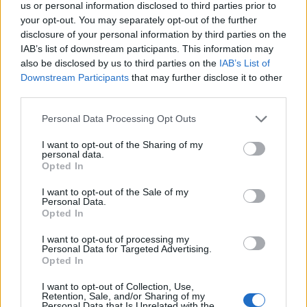
us or personal information disclosed to third parties prior to
Αν τα χάσατε
your opt-out. You may separately opt-out of the further
disclosure of your personal information by third parties on the
IAB’s list of downstream participants. This information may
also be disclosed by us to third parties on the
IAB’s List of
Downstream Participants
that may further disclose it to other
third parties.
Please note that this website/app uses one or more Google
Personal Data Processing Opt Outs
services and may gather and store information including but
not limited to your visit or usage behaviour. You may click to
I want to opt-out of the Sharing of my
personal data.
grant or deny consent to Google and its third-party tags to
Opted In
Ανησυχία από το ξέσπασμα
Σοκαριστική υπόθεση 
use your data for below specified purposes in below Google
του ιού του Δυτικού Νείλου
Κρήτη: Τουρίστας ρωτ
consent section.
I want to opt-out of the Sale of my
με κρούσματα στην Αττική
πόσο να πληρώσει για
Personal Data.
- «Καμπανάκι» από τον
ασελγήσει σε 10χρο
Opted In
Ιατρικό Σύλλογο Αθηνών
κορίτσι - Το παιδί καθ
για την προστασία της
αμέριμνο σε αυλή
I want to opt-out of processing my
δημόσιας υγείας
επιχείρησης
Personal Data for Targeted Advertising.
Opted In
Σχόλια
I want to opt-out of Collection, Use,
Retention, Sale, and/or Sharing of my
Personal Data that Is Unrelated with the