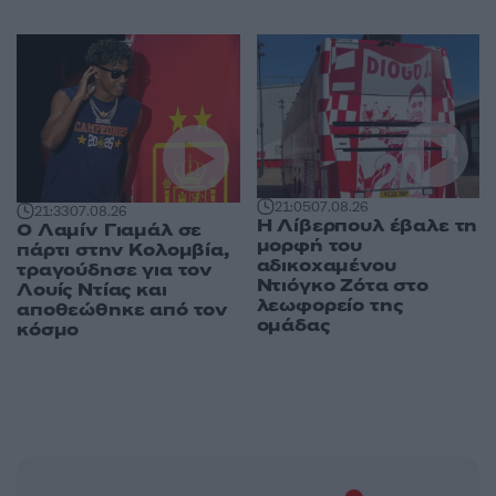
21:05
07.08.26
21:33
07.08.26
Η Λίβερπουλ έβαλε τη
Ο Λαμίν Γιαμάλ σε
μορφή του
πάρτι στην Κολομβία,
αδικοχαμένου
τραγούδησε για τον
Ντιόγκο Ζότα στο
Λουίς Ντίας και
λεωφορείο της
αποθεώθηκε από τον
ομάδας
κόσμο