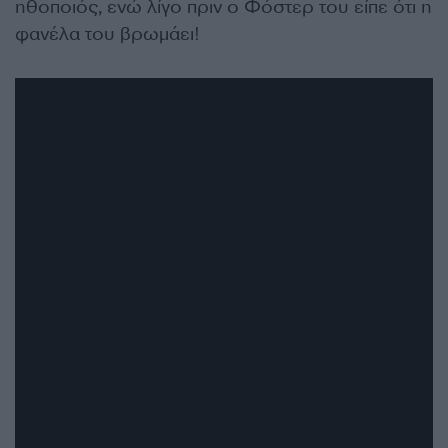
ηθοποιός,
ενώ λίγο πριν ο Φόστερ του είπε ότι η
φανέλα του βρωμάει!