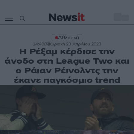
Μετάβαση
σε
o
29
περιεχόμενο
Αθλητικά
14:49
Κυριακή 23 Απριλίου 2023
Η Ρέξαμ κέρδισε την
άνοδο στη League Two και
ο Ράιαν Ρέινολντς την
έκανε παγκόσμιο trend