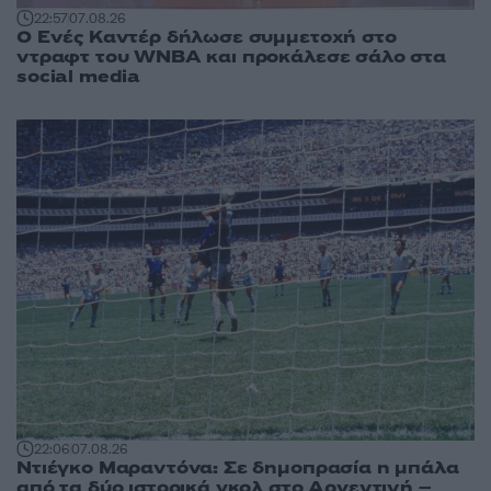
22:57
07.08.26
Ο Ενές Καντέρ δήλωσε συμμετοχή στο
ντραφτ του WNBA και προκάλεσε σάλο στα
social media
22:06
07.08.26
Ντιέγκο Μαραντόνα: Σε δημοπρασία η μπάλα
από τα δύο ιστορικά γκολ στο Αργεντινή –