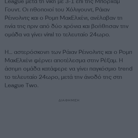
League μετά τη νίκη με 3-1 επί της Μπόρχαμ
Γουντ.
Ο
ι ηθοποιοί του Χόλιγουντ,
Ράιαν
Ρέινολντς
και ο Ρομπ ΜακΕλχένι, ανέλαβαν
τη
ηνία της
πριν από δύο χρόνια
και βοήθησαν την
ομάδα να γίνει
viral
το τελευταίο 24ωρο.
Η… αστερόσκονη των Ράιαν Ρέινολντς και ο Ρομπ
ΜακΕλχένι φέρνει αποτέλεσμα στην Ρέξαμ. Η
άσημη ομάδα κατάφερε να γίνει παγκόσμιο
trend
το τελευταίο 24ωρο, μετά την άνοδό της στη
League
Τ
wo.
ΔΙΑΦΗΜΙΣΗ