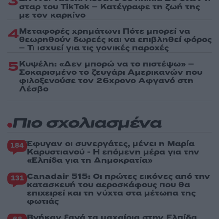
3
σταρ του TikTok – Kατέγραφε τη ζωή της
με τον καρκίνο
4
Μεταφορές χρημάτων: Πότε μπορεί να
θεωρηθούν δωρεές και να επιβληθεί φόρος
– Τι ισχυεί για τις γονικές παροχές
5
Κυψέλη: «Δεν μπορώ να το πιστέψω» –
Σοκαρισμένο το ζευγάρι Αμερικανών που
φιλοξενούσε τον 26χρονο Αφγανό στη
Λέσβο
Πιο σχολιασμένα
Έφυγαν οι συνεργάτες, μένει η Μαρία
184
Καρυστιανού - Η επόμενη μέρα για την
«Ελπίδα για τη Δημοκρατία»
Canadair 515: Οι πρώτες εικόνες από την
131
κατασκευή του αεροσκάφους που θα
επιχειρεί και τη νύχτα στα μέτωπα της
φωτιάς
Βγήκαν ξανά τα μαχαίρια στην Ελπίδα