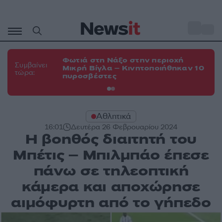
Μετάβαση
σε
o
35
περιεχόμενο
Φωτιά στη Νάξο στην περιοχή
Φω
Συμβαίνει
Μικρή Βίγλα – Κινητοποιήθηκαν 10
Ευ
τώρα:
πυροσβέστες
τη
Αθλητικά
16:01
Δευτέρα 26 Φεβρουαρίου 2024
Η βοηθός διαιτητή του
Μπέτις – Μπιλμπάο έπεσε
πάνω σε τηλεοπτική
κάμερα και αποχώρησε
αιμόφυρτη από το γήπεδο