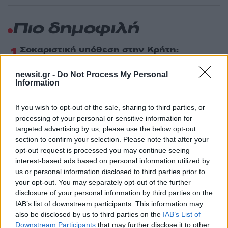
Πιο δημοφιλή
1
Σοκαριστική υπόθεση στην Κρήτη:
Τουρίστας ρωτούσε πόσο να πληρώσει για
να ασελγήσει σε 10χρονο κορίτσι - Το παιδί
newsit.gr -
Do Not Process My Personal
καθόταν αμέριμνο σε αυλή επιχείρησης
Information
2
Ryanair: «Ένα κομμάτι του προσώπου του
ήταν σαν πλαστελίνη», συγκλονίζει η
If you wish to opt-out of the sale, sharing to third parties, or
επιβάτιδα που έσωσε τον Σέρβο όταν
έσπασε το παράθυρο του αεροπλάνου
processing of your personal or sensitive information for
targeted advertising by us, please use the below opt-out
3
Ανησυχία από το ξέσπασμα του ιού του
section to confirm your selection. Please note that after your
Δυτικού Νείλου με κρούσματα στην Αττική
opt-out request is processed you may continue seeing
- «Καμπανάκι» από τον Ιατρικό Σύλλογο
Αθηνών για την προστασία της δημόσιας
interest-based ads based on personal information utilized by
υγείας
us or personal information disclosed to third parties prior to
your opt-out. You may separately opt-out of the further
4
Φωτιά σε κατάστημα στον Άλιμο –
disclosure of your personal information by third parties on the
Εκκενώθηκε πολυκατοικία
IAB’s list of downstream participants. This information may
5
Νέος «Αντεροβγάλτης» στο Λονδίνο βίαζε
also be disclosed by us to third parties on the
IAB’s List of
και δολοφονούσε ιερόδουλες – Είχε
Downstream Participants
that may further disclose it to other