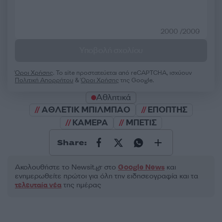
2000 /2000
Υποβολή σχολίου
Όροι Χρήσης
. Το site προστατεύεται από reCAPTCHA, ισχύουν
Πολιτική Απορρήτου
&
Όροι Χρήσης
της Google.
Αθλητικά
ΑΘΛΕΤΙΚ ΜΠΙΛΜΠΑΟ
ΕΠΟΠΤΗΣ
ΚΑΜΕΡΑ
ΜΠΕΤΙΣ
Share:
Ακολουθήστε το Νewsit.gr στο
Google News
και
ενημερωθείτε πρώτοι για όλη την ειδησεογραφία και τα
τελευταία νέα
της ημέρας