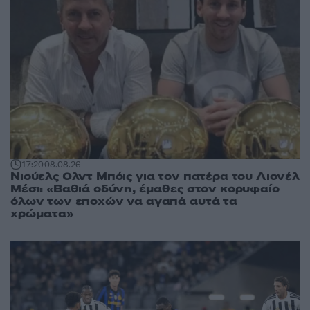
17:20
08.08.26
Νιούελς Ολντ Μπόις για τον πατέρα του Λιονέλ
Μέσι: «Βαθιά οδύνη, έμαθες στον κορυφαίο
όλων των εποχών να αγαπά αυτά τα
χρώματα»