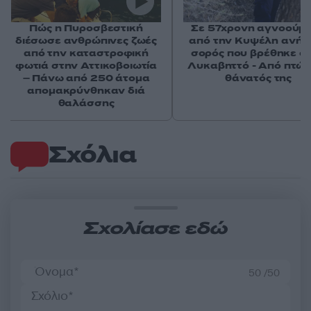
Πώς η Πυροσβεστική
Σε 57χρονη αγνοούμ
διέσωσε ανθρώπινες ζωές
από την Κυψέλη ανήκε
από την καταστροφική
σορός που βρέθηκε σ
φωτιά στην Αττικοβοιωτία
Λυκαβηττό - Από πτώσ
– Πάνω από 250 άτομα
θάνατός της
απομακρύνθηκαν διά
θαλάσσης
Σχόλια
Σχολίασε εδώ
50 /50