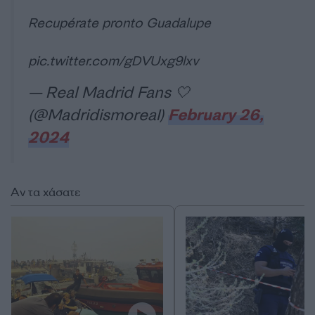
Recupérate pronto Guadalupe
pic.twitter.com/gDVUxg9lxv
— Real Madrid Fans 🤍
(@MadridismoreaI)
February 26,
2024
Αν τα χάσατε