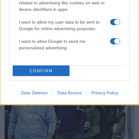
Σούπερ μάρκετ: Νέες μειώσεις τιμών –
60
related to advertising like cookies on web or
916 προϊόντα στην εθνική πρωτοβουλία,
device identifiers in apps.
ανάμεσά τους 130 σχολικά
I want to allow my user data to be sent to
Google for online advertising purposes.
I want to allow Google to send me
Αθλητικά:
personalized advertising.
Περισσότερα άρθρα
CONFIRM
Data Deletion
Data Access
Privacy Policy