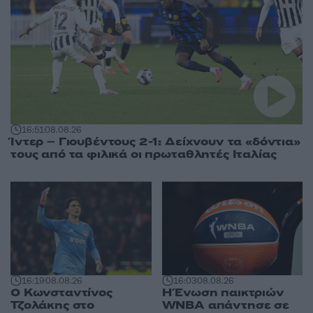
16:51
08.08.26
Ίντερ – Γιουβέντους 2-1: Δείχνουν τα «δόντια»
τους από τα φιλικά οι πρωταθλητές Ιταλίας
16:03
08.08.26
16:19
08.08.26
Η Ένωση παικτριών
Ο Κωνσταντίνος
WNBA απάντησε σε
Τζολάκης στο