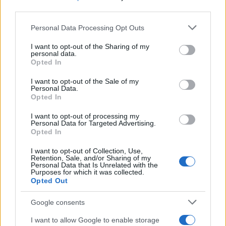
συλληφθεί και αφέθηκε ελεύθερος
third parties.
Please note that this website/app uses one or more Google
Personal Data Processing Opt Outs
Πιο σχολιασμένα
services and may gather and store information including but
not limited to your visit or usage behaviour. You may click to
I want to opt-out of the Sharing of my
personal data.
Marfin: Η 46χρονη πήρε προθεσμία για
grant or deny consent to Google and its third-party tags to
102
Opted In
να απολογηθεί την Τρίτη – «Είναι αθώα,
use your data for below specified purposes in below Google
συμμετείχε στη διαδήλωση όπως και
consent section.
I want to opt-out of the Sale of my
100.000 άτομα»
Personal Data.
Opted In
Βγήκαν ξανά τα μαχαίρια στην Ελπίδα
94
για τη Δημοκρατία: «Καρυστιανού,
I want to opt-out of processing my
Γρατσία και Γαλανός μετέτρεψαν το
Personal Data for Targeted Advertising.
κίνημα σε φοβικό αρχηγικό κόμμα»
Opted In
Μεταφορές χρημάτων: Πότε μπορεί να
73
θεωρηθούν δωρεές και να επιβληθεί
I want to opt-out of Collection, Use,
Retention, Sale, and/or Sharing of my
φόρος – Τι ισχυεί για τις γονικές παροχές
Personal Data that Is Unrelated with the
Purposes for which it was collected.
Απίστευτο κι όμως αληθινό -
71
Opted Out
Aναστέλλονται τα τακτικά ραντεβού του
αγγειοχειρουργού του νοσοκομείου
Χανίων επειδή κλάπηκε το μηχανάκι του
Google consents
γιατρού
I want to allow Google to enable storage