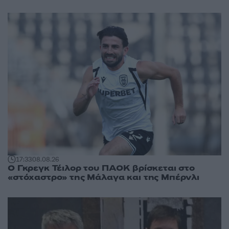
17:33
08.08.26
Ο Γκρεγκ Τέιλορ του ΠΑΟΚ βρίσκεται στο
«στόχαστρο» της Μάλαγα και της Μπέρνλι