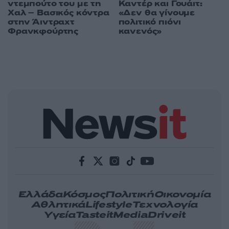
Καντέρ και Γουάιτ:
ντεμπούτο του με τη
«Δεν θα γίνουμε
Χαλ – Βασικός κόντρα
πολιτικό πιόνι
στην Άιντραχτ
κανενός»
Φρανκφούρτης
Ελλάδα
Κόσμος
Πολιτική
Οικονομία
Αθλητικά
Lifestyle
Τεχνολογία
Υγεία
Tasteit
Media
Driveit