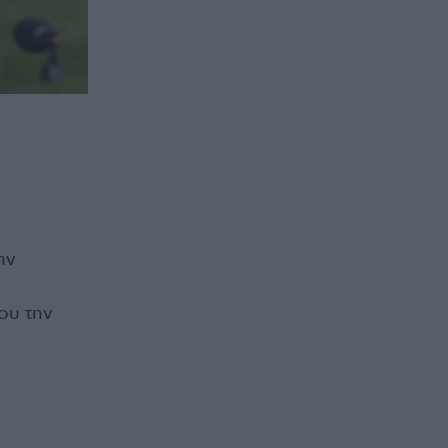
ην
που την