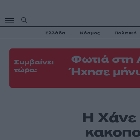
Μετάβαση
σε
περιεχόμενο
Ελλάδα
Κόσμος
Πολιτική
Φωτιά στη 
Συμβαίνει
Ήχησε μήνυ
τώρα:
Η Χάνε 
κακοπο