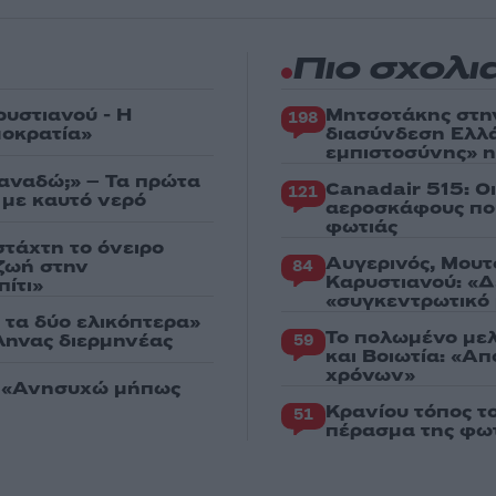
Πιο σχολι
ρυστιανού - Η
Μητσοτάκης στη
198
μοκρατία»
διασύνδεση Ελλ
εμπιστοσύνης» η
ξαναδώ;» – Τα πρώτα
Canadair 515: Ο
121
 με καυτό νερό
αεροσκάφους που
φωτιάς
στάχτη το όνειρο
Αυγερινός, Μουτ
 ζωή στην
84
Καρυστιανού: «Δ
ίτι»
«συγκεντρωτικό
 τα δύο ελικόπτερα»
Το πολωμένο μελ
λληνας διερμηνέας
59
και Βοιωτία: «Α
χρόνων»
: «Ανησυχώ μήπως
Κρανίου τόπος τ
51
πέρασμα της φωτ