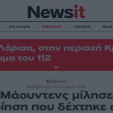
Οικονομία
Αθλητικά
Lifestyle
Medi
Λάρισα, στην περιοχή
μα του 112
Αθλητικά
18:28
Τετάρτη 8 Οκτωβρίου 2025
Μάουντενς μίλησε
ίηση που δέχτηκε 