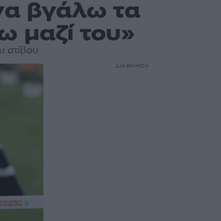
να βγάλω τα
ω μαζί του»
υ στίβου
ΔΙΑΦΗΜΙΣΗ