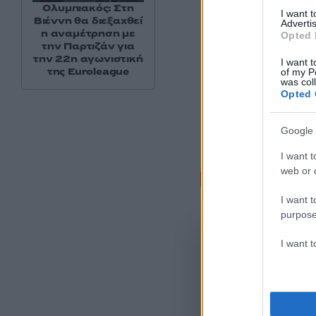
Ολυμπιακός: Στη
I want 
Βιέννη θα διεξαχθεί
Advertis
η αναμέτρηση με
Opted 
την Παρτιζάν για
την 22η αγωνιστική
I want t
της Euroleague
of my P
was col
Opted 
Google 
I want t
Σχόλι
web or d
I want t
purpose
I want 