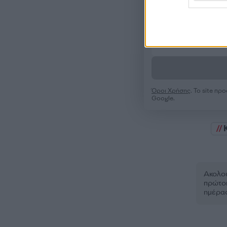
Όροι Χρήσης
. Το site π
Google.
Ακολου
πρώτοι
ημέρα