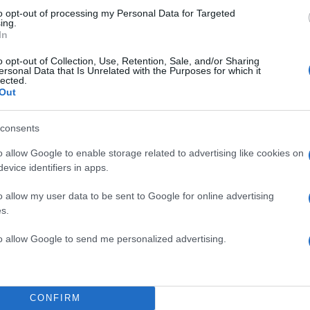
to opt-out of processing my Personal Data for Targeted
ing.
In
o opt-out of Collection, Use, Retention, Sale, and/or Sharing
ersonal Data that Is Unrelated with the Purposes for which it
lected.
Out
consents
o allow Google to enable storage related to advertising like cookies on
α
evice identifiers in apps.
o allow my user data to be sent to Google for online advertising
s.
to allow Google to send me personalized advertising.
Σχολίασε εδώ
50
CONFIRM