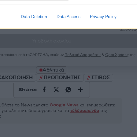
Data Deletion
Data Access
Privacy Policy
2000 /
Υποβολή σχολίου
ροστατεύεται από reCAPTCHA, ισχύουν
Πολιτική Απορρήτου
&
Όροι Χρήσης
της
Αθλητικά
ΚΑΚΟΠΟΙΗΣΗ
ΠΡΟΠΟΝΗΤΗΣ
ΣΤΙΒΟΣ
Share:
θήστε το Νewsit.gr στο
Google News
και ενημερωθείτε
 για όλη την ειδησεογραφία και τα
τελευταία νέα
της
ς