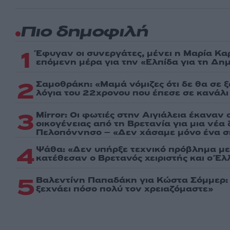
Πιο δημοφιλή
1
Έφυγαν οι συνεργάτες, μένει η Μαρία Κα
επόμενη μέρα για την «Ελπίδα για τη Δη
2
Σαμοθράκη: «Μαμά νόμιζες ότι δε θα σε 
λόγια του 22χρονου που έπεσε σε κανάλι
3
Mirror: Οι φωτιές στην Αιγιάλεια έκαναν 
οικογένειας από τη Βρετανία για μια νέα
Πελοπόννησο – «Δεν χάσαμε μόνο ένα σπ
4
Ψάθα: «Δεν υπήρξε τεχνικό πρόβλημα με
κατέθεσαν ο Βρετανός χειριστής και ο Έ
5
Βαλεντίνη Παπαδάκη για Κώστα Σόμμερ
ξεχνάει πόσο πολύ τον χρειαζόμαστε»