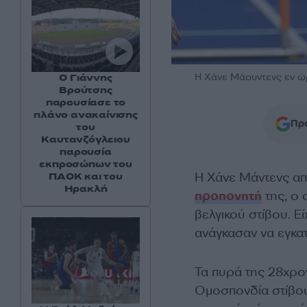
Η Χάνε Μάουντενς εν ώ
Ο Γιάννης
Βρούτσης
παρουσίασε το
πλάνο ανακαίνισης
Προ
του
Καυτανζόγλειου
παρουσία
εκπροσώπων του
Η Χάνε Μάντενς α
ΠΑΟΚ και του
Ηρακλή
προπονητή
της, ο 
βελγικού στίβου. Εί
ανάγκασαν να εγκα
Τα πυρά της 28χρο
Ομοσπονδία στίβου