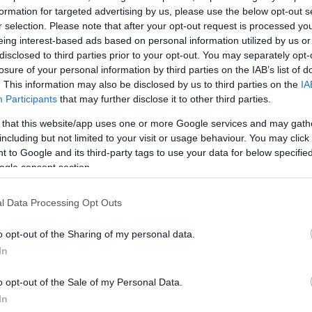
ρα, μου φώναζε, με έβριζε και με έκανε να νιώθω άχ
formation for targeted advertising by us, please use the below opt-out s
ξα. Η πίεση, οι τραυματισμοί, όλα αυτά με έσπρωξαν 
r selection. Please note that after your opt-out request is processed y
eing interest-based ads based on personal information utilized by us or
τησε να βγάλω το σουτιέν, με έβαλε να ξαπλώσω στ
disclosed to third parties prior to your opt-out. You may separately opt-
πάνω μου. Από εκείνη τη στιγμή το σώμα μου μπήκε 
losure of your personal information by third parties on the IAB’s list of
ς. Για χρόνια καταπίεζα αυτές τις μνήμες, μέχρι που
. This information may also be disclosed by us to third parties on the
IA
σαν να επιστρέφουν.
Participants
that may further disclose it to other third parties.
 that this website/app uses one or more Google services and may gath
including but not limited to your visit or usage behaviour. You may click 
ς σκέψεις, έφτασα σε σημείο να μην προσέχω καθό
 to Google and its third-party tags to use your data for below specifi
ιάστηκε να νοσηλευτώ για μήνες. Μόνο η οικογένειά
ogle consent section.
 άνθρωποι ήξεραν την αλήθεια. Η κακοποίηση με σημά
ι ο λόγος που απομακρύνθηκα από το έπταθλο, που έ
l Data Processing Opt Outs
 μου στον στίβο».
o opt-out of the Sharing of my personal data.
ΔΙΑΦΗΜΙΣΗ
In
o opt-out of the Sale of my Personal Data.
In