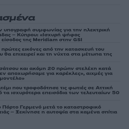
ασμένα
ν υπογραφή συμφωνίας για την ηλεκτρική
άδας – Κύπρου: «Ισχυρή ψήφος
 είσοδος της Meridiam στην GSI
ι πρώτες εικόνες από την κατασκευή του
 θα επιχειρεί και τη νύχτα στα μέτωπα της
σάτσου και ακόμη 20 πρώην στελέχη κατά
εν αποχωρήσαμε για καρέκλες», αιχμές για
 μοντέλο»
τέμι που τροφοδότησε τις φωτιές σε Αττική
πό τα ισχυρότερα επεισόδια των τελευταίων 50
ο Πόρτο Γερμενό μετά το καταστροφικό
ιάς – Ξεκίνησε η αυτοψία στα καμένα σπίτια