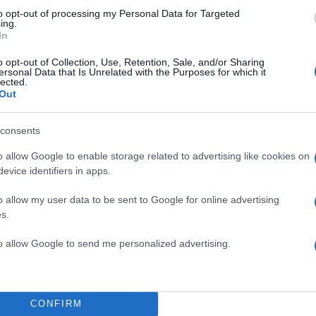
to opt-out of processing my Personal Data for Targeted
ing.
In
o opt-out of Collection, Use, Retention, Sale, and/or Sharing
ersonal Data that Is Unrelated with the Purposes for which it
lected.
Out
οβιτς, 74΄ Ερναντέζ, 81΄ Ράιντερς)
consents
1-0
o allow Google to enable storage related to advertising like cookies on
evice identifiers in apps.
o allow my user data to be sent to Google for online advertising
s.
to allow Google to send me personalized advertising.
26΄ Μαρτίνες, 55΄ Μπίσεκ – 48΄ Πίκολι)
ΔΙΑΦΗΜΙΣΗ
CONFIRM