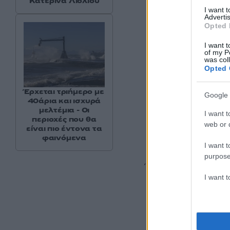
Κατερίνα Λιόλιου
I want 
Advertis
Opted 
I want t
of my P
was col
Opted 
(42΄ Λεάο, 45΄ Πάβλ
Έρχεται τριήμερο με
Google 
40άρια και ισχυρά
Βενέτσια-Μόντσα 
μελτέμια - Οι
I want t
περιοχές που θα
web or d
είναι πιο έντονα τα
(72΄ Φίλα)
φαινόμενα
I want t
purpose
Ίντερ-Κάλιαρι 3-1
I want 
(13΄ Αρναούτοβιτς, 