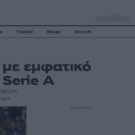
o
Αθήνα
27
C
a
Tasteit
Blogs
Driveit
ε με εμφατικό
 Serie A
άγερν,
άρμα
ΔΙΑΦΗΜΙΣΗ