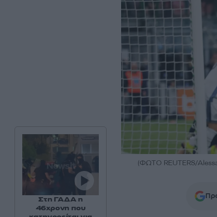
(ΦΩΤΟ REUTERS/Alessa
Προ
Στη ΓΑΔΑ η
46χρονη που
κατηγορείται για