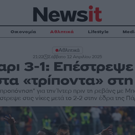
Οικονομία
Αθλητικά
Lifestyle
Medi
Αθλητικά
21:22
Σάββατο 12 Απριλίου 2025
αρι 3-1: Επέστρεψ
τα «τρίποντα» στη
"προπόνηση" για την Ίντερ πριν τη ρεβάνς με Μπ
στρεψε στις νίκες μετά το 2-2 στην έδρα της Π