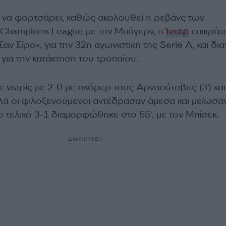
ί να φορτσάρει, καθώς ακολουθεί η ρεβάνς των
 Champions League με την Μπάγερν, η
Ίντερ
επικράτ
Σαν Σίρο», για την 32η αγωνιστική της Serie A, και δια
για την κατάκτηση του τροπαίου.
 νωρίς με 2-0 με σκόρερ τους Αρναούτοβιτς (3′) και
λλά οι φιλοξενούμενοι αντέδρασαν άμεσα και μείωσα
 Το τελικό 3-1 διαμορφώθηκε στο 55′, με τον Μπίσεκ.
ΔΙΑΦΗΜΙΣΗ