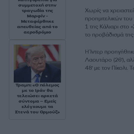
συμμετοχή στην
Χωρίς να χρειαστε
τραγωδία της
Μαρφίν -
προημιτελικών του
Μεταφέρθηκε
1 της Κάλιαρι στο «
απευθείας από το
αεροδρόμιο
το προβάδισμά της 
Η Ίντερ προηγήθηκε
Λαουτάρο (26′), α
48′ με τον Πίκολι.
Τραμπ: «Ο πόλεμος
με το Ιράν θα
τελειώσει αρκετά
σύντομα – Εμείς
ελέγχουμε τα
Στενά του Ορμούζ»