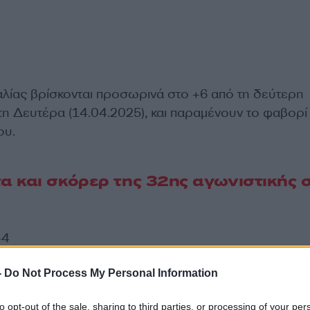
αλίας βρίσκονται προσωρινά στο +6 από τη δεύτερη
 τη Δευτέρα (14.04.2025), και παραμένουν το φαβορί 
ου.
 και σκόρερ της 32ης αγωνιστικής 
-4
-
Do Not Process My Personal Information
ΔΙΑΦΗΜΙΣΗ
to opt-out of the sale, sharing to third parties, or processing of your per