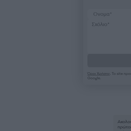
Όροι Χρήσης
. Το site π
Google.
Ακολου
πρώτοι