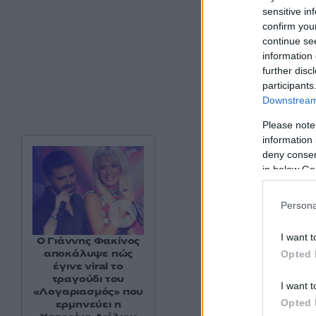
sensitive in
confirm you
continue se
information 
further disc
participants
Downstream 
Please note
information 
deny consent
in below Go
Persona
I want t
Ο Γιάννης Φακίνος
αποκάλυψε πώς
Opted 
έγινε viral το
τραγούδι του
I want t
«Λογαριασμός» που
Opted 
ερμηνεύει η