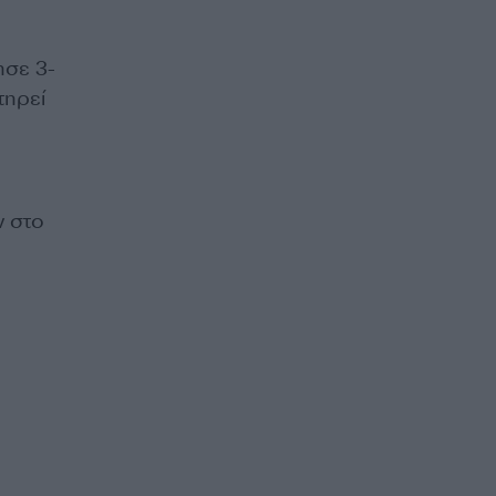
ησε 3-
τηρεί
ν στο