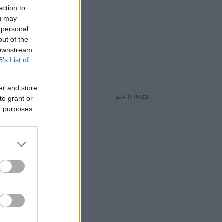
ection to
ou may
 personal
out of the
 downstream
B’s List of
er and store
ΔΙΑΦΗΜΙΣΗ
to grant or
ed purposes