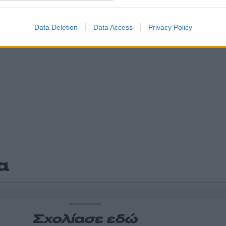
Data Deletion
Data Access
Privacy Policy
α
Σχολίασε εδώ