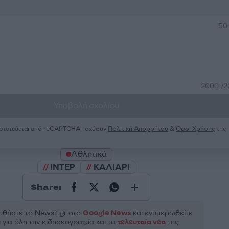
50
2000 /
Υποβολή σχολίου
ροστατεύεται από reCAPTCHA, ισχύουν
Πολιτική Απορρήτου
&
Όροι Χρήσης
της
Αθλητικά
ΙΝΤΕΡ
ΚΑΛΙΑΡΙ
Share:
θήστε το Νewsit.gr στο
Google News
και ενημερωθείτε
 για όλη την ειδησεογραφία και τα
τελευταία νέα
της