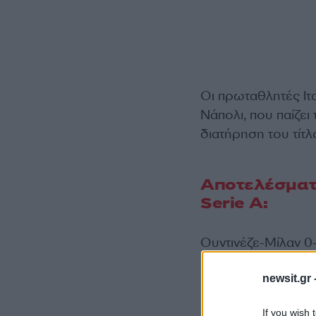
Οι πρωταθλητές Ιτ
Νάπολι, που παίζει
διατήρηση του τίτλ
Αποτελέσματα
Serie A:
Ουντινέζε-Μίλαν 0
newsit.gr 
If you wish 