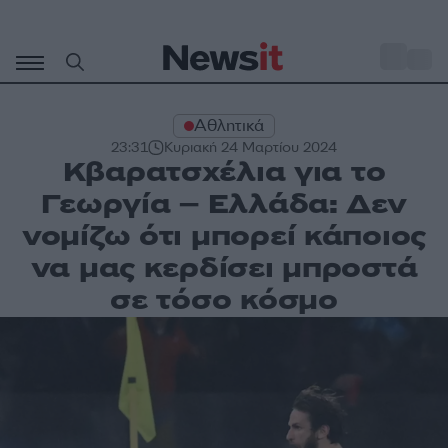
Μετάβαση
σε
o
32
περιεχόμενο
Αθλητικά
23:31
Κυριακή 24 Μαρτίου 2024
Κβαρατσχέλια για το
Γεωργία – Ελλάδα: Δεν
νομίζω ότι μπορεί κάποιος
να μας κερδίσει μπροστά
σε τόσο κόσμο