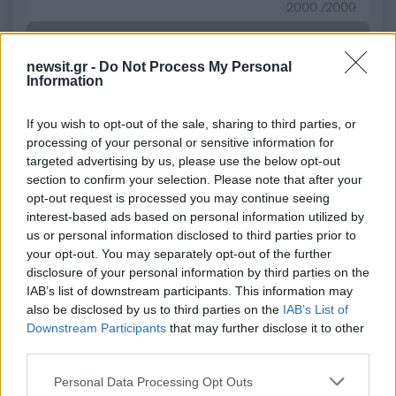
2000 /2000
Υποβολή σχολίου
newsit.gr -
Do Not Process My Personal
Information
Όροι Χρήσης
. Το site προστατεύεται από reCAPTCHA, ισχύουν
Πολιτική Απορρήτου
&
Όροι Χρήσης
της Google.
Αθλητικά
If you wish to opt-out of the sale, sharing to third parties, or
processing of your personal or sensitive information for
ΓΕΩΡΓΙΑ
ΕΘΝΙΚΗ ΕΛΛΑΔΑΣ
targeted advertising by us, please use the below opt-out
ΕΘΝΙΚΗ ΠΟΔΟΣΦΑΙΡΟΥ
section to confirm your selection. Please note that after your
opt-out request is processed you may continue seeing
Share:
interest-based ads based on personal information utilized by
us or personal information disclosed to third parties prior to
Ακολουθήστε το Νewsit.gr στο
Google News
και
your opt-out. You may separately opt-out of the further
ενημερωθείτε πρώτοι για όλη την ειδησεογραφία και τα
disclosure of your personal information by third parties on the
τελευταία νέα
της ημέρας
IAB’s list of downstream participants. This information may
also be disclosed by us to third parties on the
IAB’s List of
Downstream Participants
that may further disclose it to other
third parties.
Please note that this website/app uses one or more Google
Personal Data Processing Opt Outs