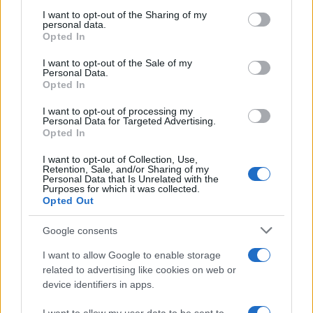
Πιο δημοφιλή
services and may gather and store information including but
not limited to your visit or usage behaviour. You may click to
I want to opt-out of the Sharing of my
personal data.
1
Κωνσταντίνος Αργυρός και Αλεξάνδρα
grant or deny consent to Google and its third-party tags to
Opted In
Νίκα κάνουν διακοπές με πολυτελές γιοτ
use your data for below specified purposes in below Google
με τα δύο παιδιά τους
consent section.
I want to opt-out of the Sale of my
Personal Data.
2
Η Άννα Βίσση ξετρελάθηκε με μπάντα που
Opted In
έπαιζε Τσιτσάνη στο Φισκάρδο και τους
πρότεινε συνεργασία
I want to opt-out of processing my
3
Personal Data for Targeted Advertising.
Θρήνος για τον Λιονέλ Μέσι – Πέθανε ο
Opted In
πατέρας του, Χόρχε
4
Ελίζαμπεθ Ελέτσι και Νεκτάριος Λεμονίδης
I want to opt-out of Collection, Use,
πήγαν στον Άγιο Νεκτάριο Βούλας για να
Retention, Sale, and/or Sharing of my
Personal Data that Is Unrelated with the
πάρουν την ευχή για τον γιο τους
Purposes for which it was collected.
Opted Out
5
Ηφαίστειο Σαντορίνης: Ένας 15χρονος που
δεν πρόλαβε να ξεφύγει από το τσουνάμι
μπορεί να αλλάξει τη χρονολογία της
Google consents
προϊστορικής έκρηξης
I want to allow Google to enable storage
related to advertising like cookies on web or
device identifiers in apps.
Πιο σχολιασμένα