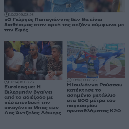
10:23
09.08.26
«Ο Γιώργος Παπαγιάννης δεν θα είναι
διαθέσιμος στην αρχή της σεζόν» σύμφωνα με
την Εφές
09:56
09.08.26
10:14
09.08.26
Η Ιουλιάννα Ρούσσου
Euroleague: Η
κατέκτησε το
Βιλερμπάν βγαίνει
ασημένιο μετάλλιο
από το αδιέξοδο με
στα 800 μέτρα του
νέο επενδυτή την
παγκοσμίου
οικογένεια Μπας των
πρωταθλήματος Κ20
Λος Άντζελες Λέικερς