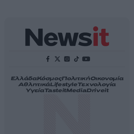
Ελλάδα
Κόσμος
Πολιτική
Οικονομία
Αθλητικά
Lifestyle
Τεχνολογία
Υγεία
Tasteit
Media
Driveit