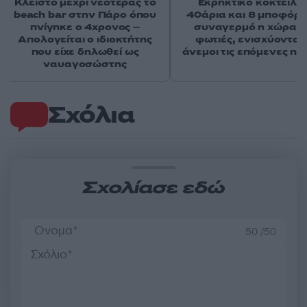
Κλειστό μέχρι νεοτέρας το
Εκρηκτικό κοκτέιλ μ
beach bar στην Πάρο όπου
40άρια και 8 μποφόρ -
πνίγηκε ο 4χρονος –
συναγερμό η χώρα γ
Απολογείται ο ιδιοκτήτης
φωτιές, ενισχύονται 
που είχε δηλωθεί ως
άνεμοι τις επόμενες ημ
ναυαγοσώστης
Σχόλια
Σχολίασε εδώ
50 /50