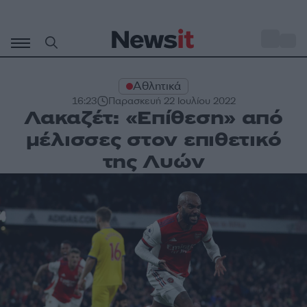
Μετάβαση
σε
o
27
περιεχόμενο
Αθλητικά
16:23
Παρασκευή 22 Ιουλίου 2022
Λακαζέτ: «Επίθεση» από
μέλισσες στον επιθετικό
της Λυών