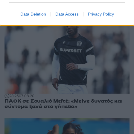
Data Deletion
Data Access
Privacy Policy
23:25
07.08.26
ΠΑΟΚ σε Σουαλιό Μεϊτέ: «Μείνε δυνατός και
σύντομα ξανά στο γήπεδο»