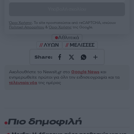
Υποβολή σχολίου
Όροι Χρήσης
. Το site προστατεύεται από reCAPTCHA, ισχύουν
Πολιτική Απορρήτου
&
Όροι Χρήσης
της Google.
Αθλητικά
ΛΥΩΝ
ΜΕΛΙΣΣΕΣ
Share:
Ακολουθήστε το Νewsit.gr στο
Google News
και
ενημερωθείτε πρώτοι για όλη την ειδησεογραφία και τα
τελευταία νέα
της ημέρας
Πιο δημοφιλή