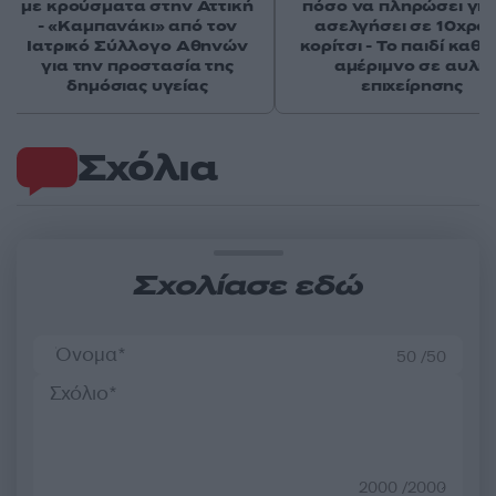
με κρούσματα στην Αττική
πόσο να πληρώσει για
- «Καμπανάκι» από τον
ασελγήσει σε 10χρο
Ιατρικό Σύλλογο Αθηνών
κορίτσι - Το παιδί καθ
για την προστασία της
αμέριμνο σε αυλή
δημόσιας υγείας
επιχείρησης
Σχόλια
Σχολίασε εδώ
50 /50
2000 /2000