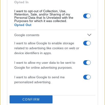
Opted In
I want to opt-out of Collection, Use,
Αθλητικά:
Retention, Sale, and/or Sharing of my
Personal Data that Is Unrelated with the
Περισσότερα άρθρα
Purposes for which it was collected.
Opted Out
Google consents
I want to allow Google to enable storage
related to advertising like cookies on web or
device identifiers in apps.
I want to allow my user data to be sent to
Google for online advertising purposes.
I want to allow Google to send me
personalized advertising.
00:12
08.08.26
Ο Γιώργος Κούτσιας έκανε ντεμπούτο με γκολ
CONFIRM
για τη Φαμαλικάο στην Πορτογαλία