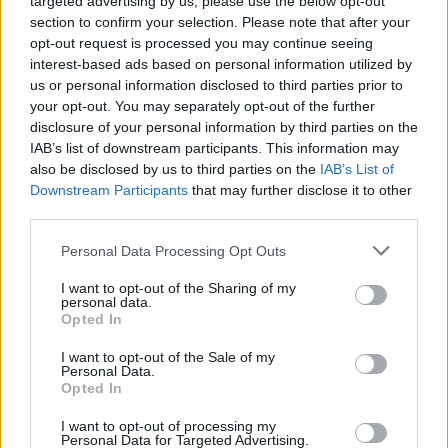
Έφυγαν οι συνεργάτες, μένει η Μαρία
targeted advertising by us, please use the below opt-out
184
Καρυστιανού - Η επόμενη μέρα για την
section to confirm your selection. Please note that after your
«Ελπίδα για τη Δημοκρατία»
opt-out request is processed you may continue seeing
interest-based ads based on personal information utilized by
Canadair 515: Οι πρώτες εικόνες από την
131
κατασκευή του αεροσκάφους που θα
us or personal information disclosed to third parties prior to
επιχειρεί και τη νύχτα στα μέτωπα της
your opt-out. You may separately opt-out of the further
φωτιάς
disclosure of your personal information by third parties on the
IAB’s list of downstream participants. This information may
Βγήκαν ξανά τα μαχαίρια στην Ελπίδα
71
για τη Δημοκρατία: «Καρυστιανού,
also be disclosed by us to third parties on the
IAB’s List of
Γρατσία και Γαλανός μετέτρεψαν το
Downstream Participants
that may further disclose it to other
κίνημα σε φοβικό αρχηγικό κόμμα»
third parties.
Το πολωμένο μελτέμι που τροφοδότησε
59
Please note that this website/app uses one or more Google
τις φωτιές σε Αττική και Βοιωτία: «Από τα
Personal Data Processing Opt Outs
services and may gather and store information including but
ισχυρότερα επεισόδια των τελευταίων 50
χρόνων»
not limited to your visit or usage behaviour. You may click to
I want to opt-out of the Sharing of my
personal data.
grant or deny consent to Google and its third-party tags to
Απίστευτο κι όμως αληθινό -
Opted In
55
use your data for below specified purposes in below Google
Aναστέλλονται τα τακτικά ραντεβού του
consent section.
αγγειοχειρουργού του νοσοκομείου
I want to opt-out of the Sale of my
Χανίων επειδή κλάπηκε το μηχανάκι του
Personal Data.
γιατρού
Opted In
I want to opt-out of processing my
Personal Data for Targeted Advertising.