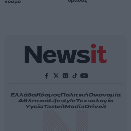
ομάδας
κόσμο
Ελλάδα
Κόσμος
Πολιτική
Οικονομία
Αθλητικά
Lifestyle
Τεχνολογία
Υγεία
Tasteit
Media
Driveit