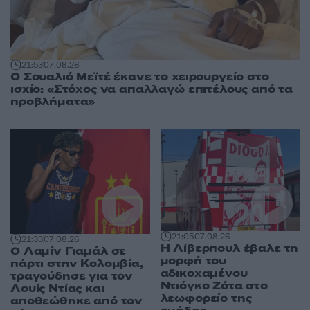
21:53
07.08.26
Ο Σουαλιό Μεϊτέ έκανε το χειρουργείο στο
ισχίο: «Στόχος να απαλλαγώ επιτέλους από τα
προβλήματα»
21:05
07.08.26
21:33
07.08.26
Η Λίβερπουλ έβαλε τη
Ο Λαμίν Γιαμάλ σε
μορφή του
πάρτι στην Κολομβία,
αδικοχαμένου
τραγούδησε για τον
Ντιόγκο Ζότα στο
Λουίς Ντίας και
λεωφορείο της
αποθεώθηκε από τον