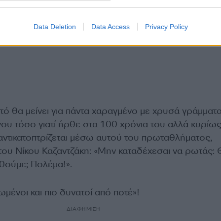
Data Deletion
Data Access
Privacy Policy
ό θα μείνει για πάντα χαραγμένο με χρυσά γράμματα
ου τόσο γιατί ήρθε στα 100 χρόνια του αλλά κυρίως 
αντικατοπτρίζεται μέσω αυτού του πρωταθλήματος,
του Νίκου Καζαντζάκη: «Μην καταδέχεσαι να ρωτάς:
ηθούμε; Πολέμα!».
μένοι και πιο δυνατοί από ποτέ»!
ΔΙΑΦΗΜΙΣΗ