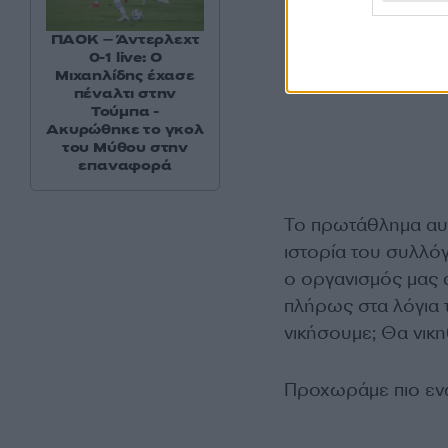
ΠΑΟΚ – Άντερλεχτ
0-1 live: Ο
Μιχαηλίδης έχασε
πέναλτι στην
Τούμπα -
Ακυρώθηκε το γκολ
του Μύθου στην
επαναφορά
Το πρωτάθλημα αυτ
ιστορία του συλλόγ
ο οργανισμός μας 
πλήρως στα λόγια 
νικήσουμε; Θα νικ
Προχωράμε πιο ενω