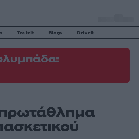
o
Αθήνα
31
C
a
Tasteit
Blogs
Driveit
ολυμπάδα:
ο πρωτάθλημα
πασκετικού