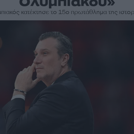
Ολυμπιακού»
πιακός κατέκτησε το 15ο πρωτάθλημα της ιστορ