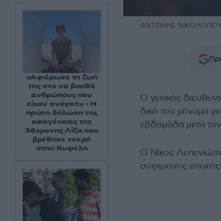
ΑΝΤΩΝΗΣ ΝΙΚΟΛΟΠΟΥΛ
Προ
«Αφιέρωσε τη ζωή
της στο να βοηθά
ανθρώπους που
Ο γενικός διευθυν
είχαν ανάγκη» - Η
δικό του μήνυμα γι
πρώτη δήλωση της
οικογένειας της
εβδομάδα μετά τη
38χρονης Λίζα που
βρέθηκε νεκρή
στην Κυψέλη
Ο Νίκος Λεπενιώτη
σύγχρονης εποχής 