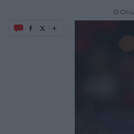
Ο Ολυμ