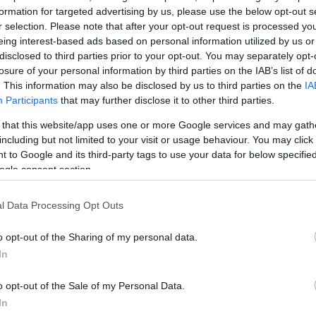
αλαν στην κατάκτηση αυτή στα 100 χρόνια του μυθ
formation for targeted advertising by us, please use the below opt-out s
r selection. Please note that after your opt-out request is processed y
eing interest-based ads based on personal information utilized by us or
disclosed to third parties prior to your opt-out. You may separately opt-
έτες του Οργανισμού, Παναγιώτη και Γιώργο
losure of your personal information by third parties on the IAB’s list of
κορυφαίο προπονητή της ιστορίας μας Γιώργο
. This information may also be disclosed by us to third parties on the
IA
γκλονιστικούς παίκτες μας – πραγματικούς μαχητές 
Participants
that may further disclose it to other third parties.
άθε ατυχία, εμπόδιο αλλά και κριτική, το απόλυτα
 that this website/app uses one or more Google services and may gath
κορυφαίο αγωνιστικό staff, τα μοναδικά στελέχη,
including but not limited to your visit or usage behaviour. You may click 
ιλότιμους «εργάτες» της ΚΑΕ και κάθε έναν ξεχωρισ
 to Google and its third-party tags to use your data for below specifi
ogle consent section.
νεργάτη μας στους αγώνες, στο γήπεδο και παντού σ
l Data Processing Opt Outs
ίους φιλάθλους του κόσμου, τους φιλάθλους του
o opt-out of the Sharing of my personal data.
μου Φιλάθλων Πειραιώς, την απόλυτη πηγή δύναμη
In
ξης αυτής της ομάδας. Ένα τεράστιο ευχαριστώ που 
o opt-out of the Sale of my Personal Data.
 όπως και τα 100 χρόνια….
In