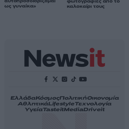
αυτοπροσδιορίζομαι
φωτογραφίες από το
ως γυναίκα»
καλοκαίρι τους
Ελλάδα
Κόσμος
Πολιτική
Οικονομία
Αθλητικά
Lifestyle
Τεχνολογία
Υγεία
Tasteit
Media
Driveit