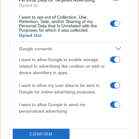
Personal Data for Targeted Advertising.
αδερφή του
Opted In
4
Ιωάννα Τούνη: Η throwback φωτογραφία
I want to opt-out of Collection, Use,
από την Ίμπιζα με τον Δημήτρη
Retention, Sale, and/or Sharing of my
Σπυριδωνίδη
Personal Data that Is Unrelated with the
Purposes for which it was collected.
5
Τραγωδία στις Σέρρες: «Τα έχασα όλα, κάτι
Opted Out
με τράβαγε στην καρδιά μου», λέει ο
άνδρας που έχασε σύζυγο και γιο στο
Google consents
τροχαίο
I want to allow Google to enable storage
related to advertising like cookies on web or
Πιο σχολιασμένα
device identifiers in apps.
Marfin: Η 46χρονη πήρε προθεσμία για
101
I want to allow my user data to be sent to
να απολογηθεί την Τρίτη – «Είναι αθώα,
Google for online advertising purposes.
συμμετείχε στη διαδήλωση όπως και
100.000 άτομα»
I want to allow Google to send me
Βγήκαν ξανά τα μαχαίρια στην Ελπίδα
94
personalized advertising.
για τη Δημοκρατία: «Καρυστιανού,
Γρατσία και Γαλανός μετέτρεψαν το
κίνημα σε φοβικό αρχηγικό κόμμα»
CONFIRM
Μεταφορές χρημάτων: Πότε μπορεί να
71