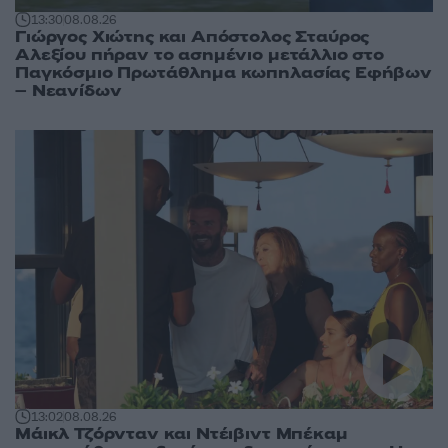
13:30
08.08.26
Γιώργος Χιώτης και Απόστολος Σταύρος
Αλεξίου πήραν το ασημένιο μετάλλιο στο
Παγκόσμιο Πρωτάθλημα κωπηλασίας Εφήβων
– Νεανίδων
13:02
08.08.26
Μάικλ Τζόρνταν και Ντέιβιντ Μπέκαμ