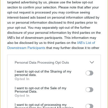
targeted advertising by us, please use the below opt-out
Ακολουθήστε το Νewsit.gr στο
Google News
και
ενημερωθείτε πρώτοι για όλη την ειδησεογραφία και τα
section to confirm your selection. Please note that after your
τελευταία νέα
της ημέρας
opt-out request is processed you may continue seeing
interest-based ads based on personal information utilized by
us or personal information disclosed to third parties prior to
your opt-out. You may separately opt-out of the further
disclosure of your personal information by third parties on the
IAB’s list of downstream participants. This information may
Πιο δημοφιλή
also be disclosed by us to third parties on the
IAB’s List of
Downstream Participants
that may further disclose it to other
1
Σοκαριστική υπόθεση στην Κρήτη:
third parties.
Τουρίστας ρωτούσε πόσο να πληρώσει για
να ασελγήσει σε 10χρονο κορίτσι - Το παιδί
Please note that this website/app uses one or more Google
Personal Data Processing Opt Outs
καθόταν αμέριμνο σε αυλή επιχείρησης
services and may gather and store information including but
not limited to your visit or usage behaviour. You may click to
I want to opt-out of the Sharing of my
2
Δεν ήταν μόνο η ταχύτητα που οδήγησε
personal data.
grant or deny consent to Google and its third-party tags to
στο τροχαίο στις Σέρρες με νεκρούς μητέρα
Opted In
και γιο - «Ίσως κάτι απέσπασε την προσοχή
use your data for below specified purposes in below Google
του οδηγού» λέει πραγματογνώμονας
consent section.
I want to opt-out of the Sale of my
Personal Data.
3
Μυστράς: Αλλαγή στην υπερασπιστική
Opted In
γραμμή του 55χρονου που έκρυψε τον
νεκρό πατέρα του σε καταψύκτη – Η
I want to opt-out of processing my
αγάπη στους γονείς και η διαφωνία με την