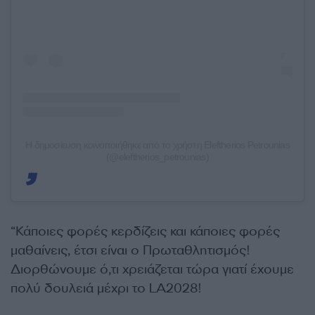
Η δημοσίευση κοινοποιήθηκε από το χρήστη Eleftherios Petrounias
(@eleftherios_petrounias)
“Κάποιες φορές κερδίζεις και κάποιες φορές
μαθαίνεις, έτσι είναι ο Πρωταθλητισμός!
Διορθώνουμε ό,τι χρειάζεται τώρα γιατί έχουμε
πολύ δουλειά μέχρι το LA2028!