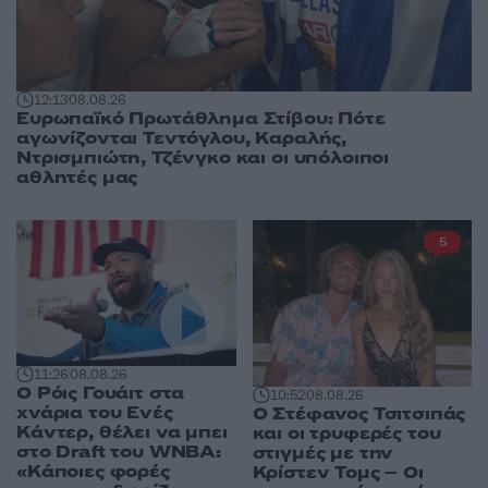
12:13
08.08.26
Ευρωπαϊκό Πρωτάθλημα Στίβου: Πότε
αγωνίζονται Τεντόγλου, Καραλής,
Ντρισμπιώτη, Τζένγκο και οι υπόλοιποι
αθλητές μας
5
11:26
08.08.26
Ο Ρόις Γουάιτ στα
10:52
08.08.26
χνάρια του Ενές
Ο Στέφανος Τσιτσιπάς
Κάντερ, θέλει να μπει
και οι τρυφερές του
στο Draft του WNBA:
στιγμές με την
«Κάποιες φορές
Κρίστεν Τομς – Οι