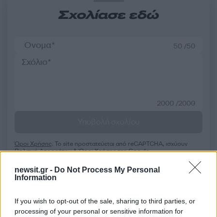
Σχολίασε εδώ
50 /50
2000 /2000
Υποβολή σχολίου
Όροι Χρήσης
. Το site προστατεύεται από reCAPTCHA, ισχύουν
Πολιτική Απορρήτου
&
Όροι Χρήσης
της Google.
Αθλητικά
newsit.gr -
Do Not Process My Personal
Information
ΚΡΙΚΟΙ
ΛΕΥΤΕΡΗΣ ΠΕΤΡΟΥΝΙΑΣ
Share:
If you wish to opt-out of the sale, sharing to third parties, or
processing of your personal or sensitive information for