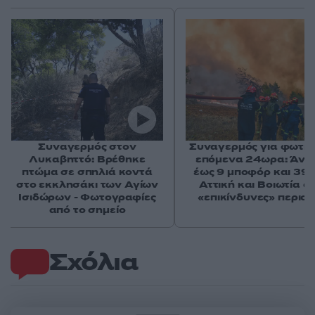
Συναγερμός στον
Συναγερμός για φωτιέ
Λυκαβηττό: Βρέθηκε
επόμενα 24ωρα: Άνε
πτώμα σε σπηλιά κοντά
έως 9 μποφόρ και 39°
στο εκκλησάκι των Αγίων
Αττική και Βοιωτία στ
Ισιδώρων - Φωτογραφίες
«επικίνδυνες» περιοχ
από το σημείο
Σχόλια