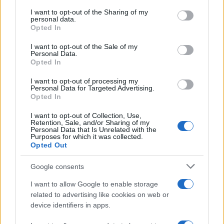
services and may gather and store information including but
1
Έφυγαν οι συνεργάτες, μένει η Μαρία
not limited to your visit or usage behaviour. You may click to
I want to opt-out of the Sharing of my
Καρυστιανού - Η επόμενη μέρα για την
personal data.
grant or deny consent to Google and its third-party tags to
«Ελπίδα για τη Δημοκρατία»
Opted In
use your data for below specified purposes in below Google
2
Σαμοθράκη: «Μαμά νόμιζες ότι δε θα σε
consent section.
I want to opt-out of the Sale of my
ξαναδώ;» – Τα πρώτα λόγια του 22χρονου
Personal Data.
που έπεσε σε κανάλι με καυτό νερό
Opted In
3
Συγκίνηση στο τελευταίο αντίο στον Λάκη
I want to opt-out of processing my
Χαλκιά: Με την «Φάμπρικα», λαούτο και
Personal Data for Targeted Advertising.
κλαρίνα αποχαιρέτησαν την εμβληματική
Opted In
φωνή της μεταπολίτευσης
I want to opt-out of Collection, Use,
4
Η βαθμολογία της UEFA μετά την ισοπαλία
Retention, Sale, and/or Sharing of my
του Παναθηναϊκού με την ΤΣΣΚΑ 1948
Personal Data that Is Unrelated with the
Purposes for which it was collected.
5
Μυστράς: «Για ψυχολογικούς λόγους»
Opted Out
κρατούσε τον νεκρό πατέρα του στον
καταψύκτη – Δεν ήταν οικονομικό το
Google consents
κίνητρο σύμφωνα με τον δικηγόρο του
I want to allow Google to enable storage
related to advertising like cookies on web or
Πιο σχολιασμένα
device identifiers in apps.