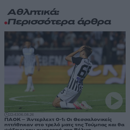
Αθλητικά:
Περισσότερα άρθρα
22:43
06.08.26
ΠΑΟΚ – Άντερλεχτ 0-1: Οι Θεσσαλονικείς
ηττήθηκαν στο τρελό ματς της Τούμπας και θα