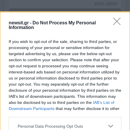
2000 /2000
Υποβολή σχολίου
newsit.gr -
Do Not Process My Personal
Information
Όροι Χρήσης
. Το site προστατεύεται από reCAPTCHA, ισχύουν
Πολιτική Απορρήτου
&
Όροι Χρήσης
της Google.
If you wish to opt-out of the sale, sharing to third parties, or
Αθλητικά
processing of your personal or sensitive information for
ΑΕΚ
ΛΟΥΚΑ ΓΙΟΒΙΤΣ
targeted advertising by us, please use the below opt-out
section to confirm your selection. Please note that after your
Share:
opt-out request is processed you may continue seeing
interest-based ads based on personal information utilized by
Ακολουθήστε το Νewsit.gr στο
Google News
και
us or personal information disclosed to third parties prior to
ενημερωθείτε πρώτοι για όλη την ειδησεογραφία και τα
your opt-out. You may separately opt-out of the further
τελευταία νέα
της ημέρας
disclosure of your personal information by third parties on the
IAB’s list of downstream participants. This information may
also be disclosed by us to third parties on the
IAB’s List of
Downstream Participants
that may further disclose it to other
third parties.
Πιο δημοφιλή
Please note that this website/app uses one or more Google
Personal Data Processing Opt Outs