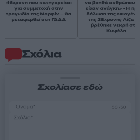
46χρονη που κατηγορείται
να βοηθά ανθρώπους 
για συμμετοχή στην
είχαν ανάγκη» - Η πρ
τραγωδία της Μαρφίν – Θα
δήλωση της οικογένε
μεταφερθεί στη ΓΑΔΑ
της 38χρονης Λίζα π
βρέθηκε νεκρή στη
Κυψέλη
Σχόλια
Σχολίασε εδώ
50 /50