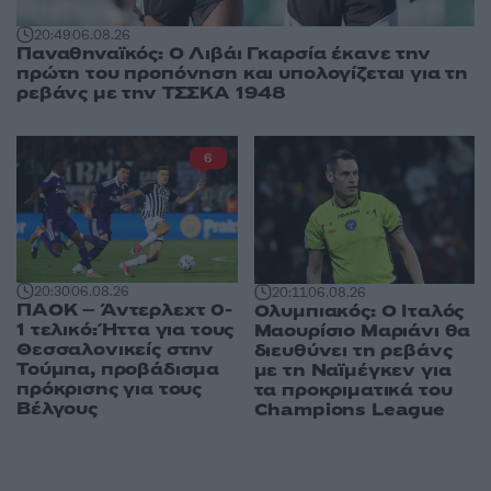
20:49
06.08.26
Παναθηναϊκός: Ο Λιβάι Γκαρσία έκανε την
πρώτη του προπόνηση και υπολογίζεται για τη
ρεβάνς με την ΤΣΣΚΑ 1948
6
20:30
06.08.26
20:11
06.08.26
ΠΑΟΚ – Άντερλεχτ 0-
Ολυμπιακός: Ο Ιταλός
1 τελικό: Ήττα για τους
Μαουρίσιο Μαριάνι θα
Θεσσαλονικείς στην
διευθύνει τη ρεβάνς
Τούμπα, προβάδισμα
με τη Ναϊμέγκεν για
πρόκρισης για τους
τα προκριματικά του
Βέλγους
Champions League