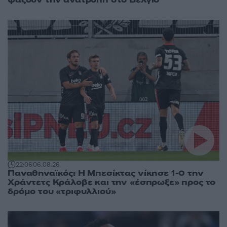
ψάξουν την ανατροπή στο Βέλγιο
22:06
06.08.26
Παναθηναϊκός: Η Μπεσίκτας νίκησε 1-0 την
Χράντετς Κράλοβε και την «έσπρωξε» προς το
δρόμο του «τριφυλλιού»