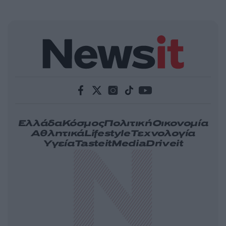
Ελλάδα
Κόσμος
Πολιτική
Οικονομία
Αθλητικά
Lifestyle
Τεχνολογία
Υγεία
Tasteit
Media
Driveit