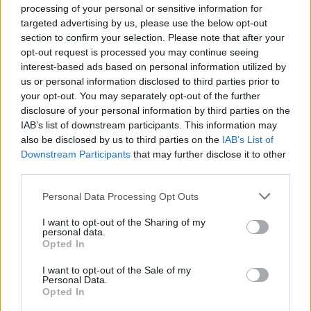
αγάπη στους γονείς και η διαφωνία με την
processing of your personal or sensitive information for
αδερφή του
targeted advertising by us, please use the below opt-out
4
Ιωάννα Τούνη: Η throwback φωτογραφία
section to confirm your selection. Please note that after your
από την Ίμπιζα με τον Δημήτρη
opt-out request is processed you may continue seeing
Σπυριδωνίδη
interest-based ads based on personal information utilized by
us or personal information disclosed to third parties prior to
5
Τραγωδία στις Σέρρες: «Τα έχασα όλα, κάτι
με τράβαγε στην καρδιά μου», λέει ο
your opt-out. You may separately opt-out of the further
άνδρας που έχασε σύζυγο και γιο στο
disclosure of your personal information by third parties on the
τροχαίο
IAB’s list of downstream participants. This information may
also be disclosed by us to third parties on the
IAB’s List of
Downstream Participants
that may further disclose it to other
Πιο σχολιασμένα
third parties.
Please note that this website/app uses one or more Google
Personal Data Processing Opt Outs
Marfin: Η 46χρονη πήρε προθεσμία για
101
services and may gather and store information including but
να απολογηθεί την Τρίτη – «Είναι αθώα,
συμμετείχε στη διαδήλωση όπως και
not limited to your visit or usage behaviour. You may click to
I want to opt-out of the Sharing of my
personal data.
100.000 άτομα»
grant or deny consent to Google and its third-party tags to
Opted In
use your data for below specified purposes in below Google
Βγήκαν ξανά τα μαχαίρια στην Ελπίδα
94
consent section.
για τη Δημοκρατία: «Καρυστιανού,
I want to opt-out of the Sale of my
Γρατσία και Γαλανός μετέτρεψαν το
Personal Data.
κίνημα σε φοβικό αρχηγικό κόμμα»
Opted In