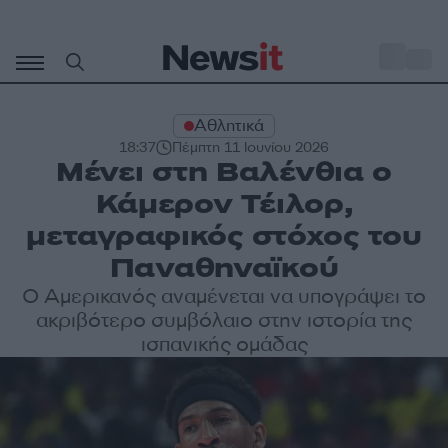
Μετάβαση
σε
o
34
περιεχόμενο
Αθλητικά
18:37
Πέμπτη 11 Ιουνίου 2026
Μένει στη Βαλένθια ο
Κάμερον Τέιλορ,
μεταγραφικός στόχος του
Παναθηναϊκού
Ο Αμερικανός αναμένεται να υπογράψει το
ακριβότερο συμβόλαιο στην ιστορία της
ισπανικής ομάδας