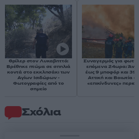
Θρίλερ στον Λυκαβηττό:
Συναγερμός για φωτιέ
Βρέθηκε πτώμα σε σπηλιά
επόμενα 24ωρα: Άνε
κοντά στο εκκλησάκι των
έως 9 μποφόρ και 39°
Αγίων Ισιδώρων -
Αττική και Βοιωτία στ
Φωτογραφίες από το
«επικίνδυνες» περιοχ
σημείο
Σχόλια