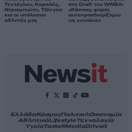
Τεντόγλου, Καραλής,
στο Draft του WNBA:
Ντρισμπιώτη, Τζένγκο
«Κάποιες φορές
και οι υπόλοιποι
αυτοπροσδιορίζομαι
αθλητές μας
ως γυναίκα»
Ελλάδα
Κόσμος
Πολιτική
Οικονομία
Αθλητικά
Lifestyle
Τεχνολογία
Υγεία
Tasteit
Media
Driveit