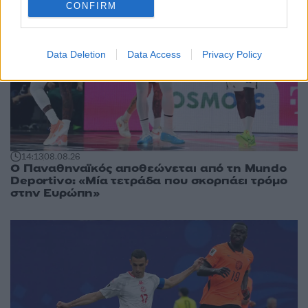
CONFIRM
Data Deletion
Data Access
Privacy Policy
14:13
08.08.26
Ο Παναθηναϊκός αποθεώνεται από τη Mundo
Deportivo: «Μία τετράδα που σκορπάει τρόμο
στην Ευρώπη»