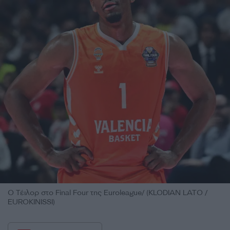
Ο Τέιλορ στο Final Four της Euroleague/ (KLODIAN LATO /
EUROKINISSI)