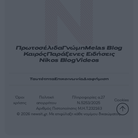
Πρωτοσέλιδα
Γνώμη
Melas Blog
Καιρός
Παράξενες Ειδήσεις
Nikos Blog
Videos
Ταυτότητα
Επικοινωνία
Διαφήμιση
Όροι
Πολιτική
Πληροφορίες α.27
Cookies
χρήσης
απορρήτου
Ν.5253/2025
Αριθμός Πιστοποίησης Μ.Η.Τ.232163
© 2026 newsit.gr. Με επιφύλαξη κάθε νομίμου δικαιώματος.