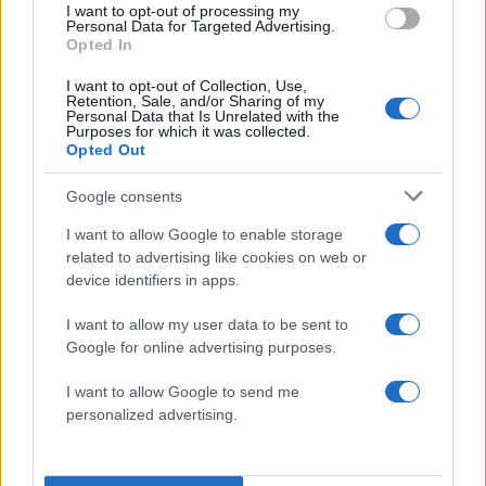
Μεταφορές χρημάτων: Πότε μπορεί να
71
I want to opt-out of processing my
θεωρηθούν δωρεές και να επιβληθεί
Personal Data for Targeted Advertising.
φόρος – Τι ισχυεί για τις γονικές παροχές
Opted In
Απίστευτο κι όμως αληθινό -
67
I want to opt-out of Collection, Use,
Aναστέλλονται τα τακτικά ραντεβού του
Retention, Sale, and/or Sharing of my
αγγειοχειρουργού του νοσοκομείου
Personal Data that Is Unrelated with the
Purposes for which it was collected.
Χανίων επειδή κλάπηκε το μηχανάκι του
Opted Out
γιατρού
Στα Χανιά για ολιγοήμερες διακοπές ο
52
Google consents
Κυριάκος Μητσοτάκης με την σύζυγό του
Μαρέβα
I want to allow Google to enable storage
related to advertising like cookies on web or
device identifiers in apps.
I want to allow my user data to be sent to
Αθλητικά:
Google for online advertising purposes.
Περισσότερα άρθρα
I want to allow Google to send me
personalized advertising.