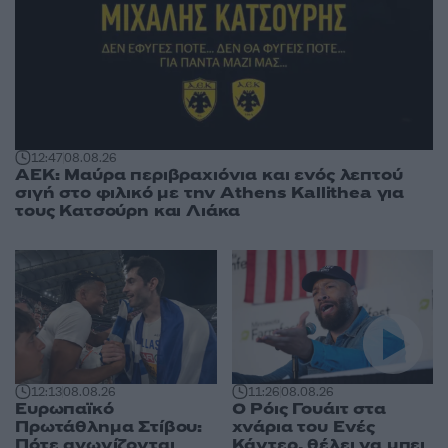
12:47
08.08.26
ΑΕΚ: Μαύρα περιβραχιόνια και ενός λεπτού
σιγή στο φιλικό με την Athens Kallithea για
τους Κατσούρη και Λιάκα
12:13
08.08.26
11:26
08.08.26
Ευρωπαϊκό
Ο Ρόις Γουάιτ στα
Πρωτάθλημα Στίβου:
χνάρια του Ενές
Πότε αγωνίζονται
Κάντερ, θέλει να μπει