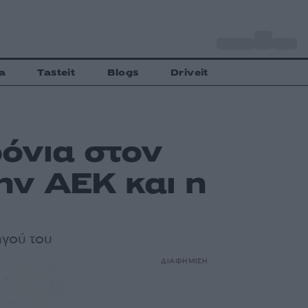
o
Αθήνα
31
C
a
Tasteit
Blogs
Driveit
όνια στον
ην ΑΕΚ και η
ηγού του
ΔΙΑΦΗΜΙΣΗ