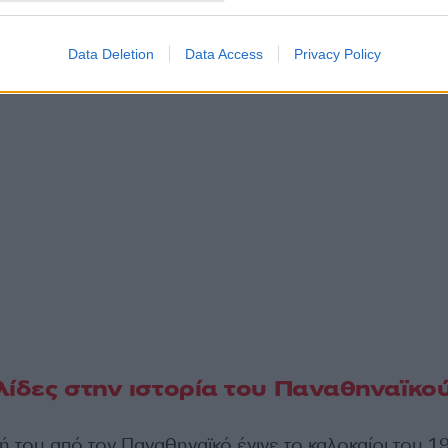
Data Deletion
Data Access
Privacy Policy
λίδες στην ιστορία του Παναθηναϊκο
 του από τον Παναθηναϊκό έγινε το καλοκαίρι του 19