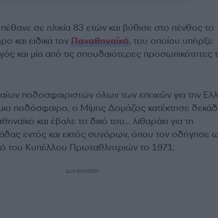
πέθανε σε ηλικία 83 ετών και βύθισε στο πένθος το
ρο και ειδικά τον
Παναθηναϊκό
, του οποίου υπήρξε
γός και μία από τις σπουδαιότερες προσωπικότητες 
αίων ποδοσφαιριστών όλων των εποχών για την Ελ
σμιο ποδόσφαιρο, ο Μίμης Δομάζος κατέκτησε δεκά
αθηναϊκό και έβαλε το δικό του… λιθαράκι για τη
μάδας εντός και εκτός συνόρων, όπου τον οδήγησε 
κό του Κυπέλλου Πρωταθλητριών το 1971.
ΔΙΑΦΗΜΙΣΗ