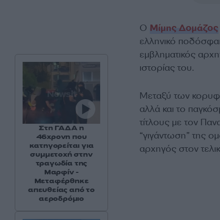
Ο
Μίμης Δομάζος
ελληνικό ποδόσφαι
εμβληματικός αρχη
ιστορίας του.
Μεταξύ των κορυφ
αλλά και το παγκό
τίτλους με τον Παν
Στη ΓΑΔΑ η
“γιγάντωση” της ο
46χρονη που
κατηγορείται για
αρχηγός στον τελι
συμμετοχή στην
τραγωδία της
Μαρφίν -
Μεταφέρθηκε
απευθείας από το
αεροδρόμιο