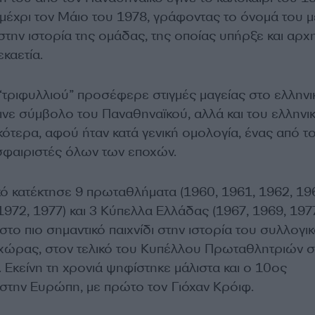
 μέχρι τον Μάιο του 1978, γράφοντας το όνομά του μ
την ιστορία της ομάδας, της οποίας υπήρξε και αρχ
εκαετία.
“τριφυλλιού” προσέφερε στιγμές μαγείας στο ελληνι
ινε σύμβολο του Παναθηναϊκού, αλλά και του ελληνι
ότερα, αφού ήταν κατά γενική ομολογία, ένας από τ
φαιριστές όλων των εποχών.
ό κατέκτησε 9 πρωταθλήματα (1960, 1961, 1962, 19
1972, 1977) και 3 Κύπελλα Ελλάδας (1967, 1969, 1977
το πιο σημαντικό παιχνίδι στην ιστορία του συλλογι
χώρας, στον τελικό του Κυπέλλου Πρωταθλητριών σ
. Εκείνη τη χρονιά ψηφίστηκε μάλιστα και ο 10ος
 στην Ευρώπη, με πρώτο τον Γιόχαν Κρόιφ.