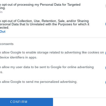
to opt-out of processing my Personal Data for Targeted
ing.
In
ιση με τη φανέλα του Παναθηναϊκού έγινε έτσι σε έ
 την ΑΕΚ για το Κύπελλο των Χριστουγέννων, στις 26
o opt-out of Collection, Use, Retention, Sale, and/or Sharing
ersonal Data that Is Unrelated with the Purposes for which it
lected.
Out
ΔΙΑΦΗΜΙΣΗ
consents
o allow Google to enable storage related to advertising like cookies on
evice identifiers in apps.
o allow my user data to be sent to Google for online advertising
s.
to allow Google to send me personalized advertising.
CONFIRM