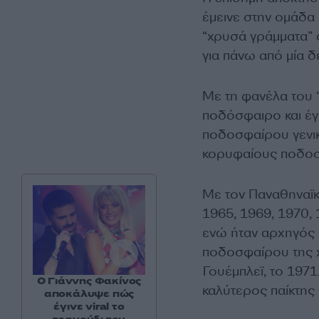
έμεινε στην ομάδα
“χρυσά γράμματα” σ
για πάνω από μία δ
Με τη φανέλα του 
ποδόσφαιρο και έγ
ποδοσφαίρου γενικ
κορυφαίους ποδοσ
Με τον Παναθηναϊκ
1965, 1969, 1970, 
ενώ ήταν αρχηγός σ
ποδοσφαίρου της 
Γουέμπλεϊ, το 1971
Ο Γιάννης Φακίνος
καλύτερος παίκτης
αποκάλυψε πώς
έγινε viral το