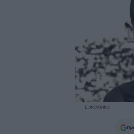
EUROKINISSI
Προ