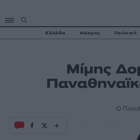
Μετάβαση
σε
περιεχόμενο
Ελλάδα
Κόσμος
Πολιτική
Μίμης Δο
Παναθηναϊκό
Ο Παναθ