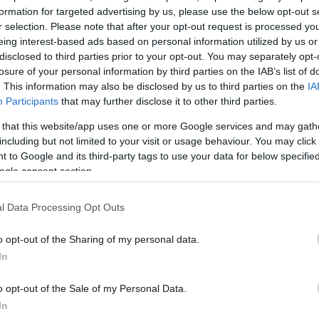
formation for targeted advertising by us, please use the below opt-out s
α… αυτιά του τότε προπονητή του Παναθηναϊκού, Σβέτ
r selection. Please note that after your opt-out request is processed y
υγκοσλάβος τεχνικός τον παρακολούθησε από κοντά κ
eing interest-based ads based on personal information utilized by us or
την τεχνική του, κάνοντας εισήγηση για τη δοκιμή το
disclosed to third parties prior to your opt-out. You may separately opt-
losure of your personal information by third parties on the IAB’s list of
άζου στους “πράσινους”.
. This information may also be disclosed by us to third parties on the
IA
Participants
that may further disclose it to other third parties.
 that this website/app uses one or more Google services and may gath
including but not limited to your visit or usage behaviour. You may click 
 to Google and its third-party tags to use your data for below specifi
ogle consent section.
l Data Processing Opt Outs
o opt-out of the Sharing of my personal data.
In
o opt-out of the Sale of my Personal Data.
In