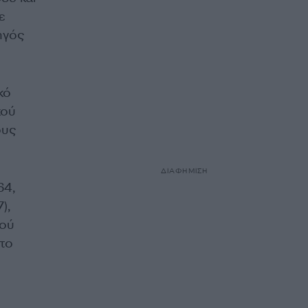
ε
ηγός
κό
κού
ους
ΔΙΑΦΗΜΙΣΗ
64,
),
κού
το