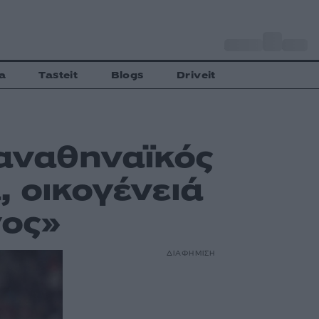
o
Αθήνα
28
C
a
Tasteit
Blogs
Driveit
Παναθηναϊκός
 οικογένειά
νος»
ΔΙΑΦΗΜΙΣΗ