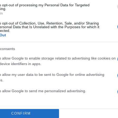
to opt-out of processing my Personal Data for Targeted
ing.
In
o opt-out of Collection, Use, Retention, Sale, and/or Sharing
ersonal Data that Is Unrelated with the Purposes for which it
lected.
Out
consents
σίευση κοινοποιήθηκε από το χρήστη Djib Ciss (@djibrilcisse1981)
o allow Google to enable storage related to advertising like cookies on
evice identifiers in apps.
ΔΙΑΦΗΜΙΣΗ
o allow my user data to be sent to Google for online advertising
s.
to allow Google to send me personalized advertising.
CONFIRM