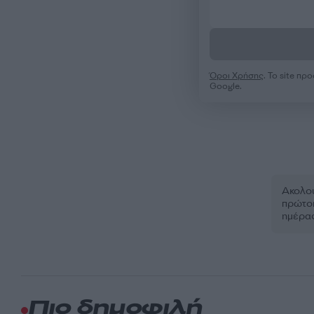
Όροι Χρήσης
. Το site π
Google.
Ακολου
πρώτοι
ημέρα
Πιο δημοφιλή