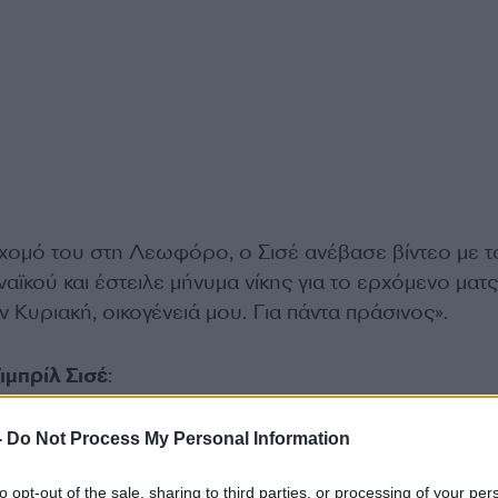
ομό του στη Λεωφόρο, ο Σισέ ανέβασε βίντεο με τ
ϊκού και έστειλε μήνυμα νίκης για το ερχόμενο ματς
ν Κυριακή, οικογένειά μου. Για πάντα πράσινος».
ιμπρίλ Σισέ
:
-
Do Not Process My Personal Information
to opt-out of the sale, sharing to third parties, or processing of your per