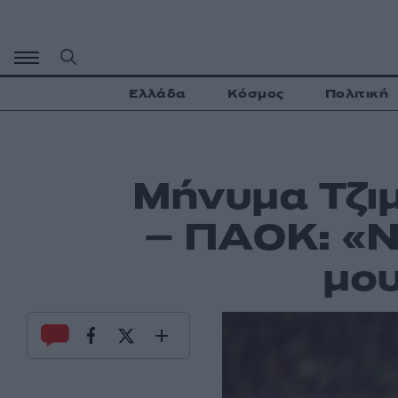
Μετάβαση
σε
περιεχόμενο
Ελλάδα
Κόσμος
Πολιτική
Μήνυμα Τζιμ
– ΠΑΟΚ: «Ν
μου