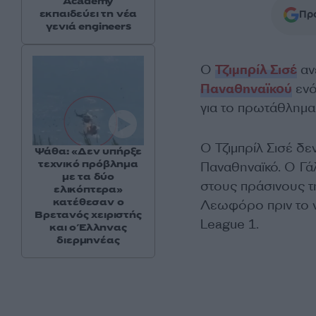
Academy
εκπαιδεύει τη νέα
Προ
γενιά engineers
Ο
Τζιμπρίλ Σισέ
αν
Παναθηναϊκού
ενό
για το πρωτάθλημα
Ο Τζιμπρίλ Σισέ δε
Ψάθα: «Δεν υπήρξε
τεχνικό πρόβλημα
Παναθηναϊκό. Ο Γά
με τα δύο
στους πράσινους τ
ελικόπτερα»
κατέθεσαν ο
Λεωφόρο πριν το ν
Βρετανός χειριστής
League 1.
και ο Έλληνας
διερμηνέας