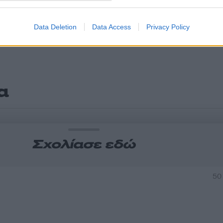
Data Deletion
Data Access
Privacy Policy
α
Σχολίασε εδώ
50