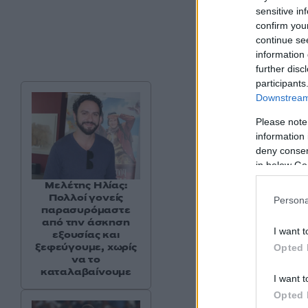
sensitive in
confirm you
continue se
information 
further disc
participants
Downstream 
Please note
information 
deny consent
in below Go
Μελέτης Ηλίας:
Πολλοί γονείς
Persona
παρασυρόμαστε
από την άσκηση
Δείτε αυτή τη
I want t
εξουσίας και
ξεφεύγουμε, χωρίς
Opted 
να το
καταλαβαίνουμε
I want t
Opted 