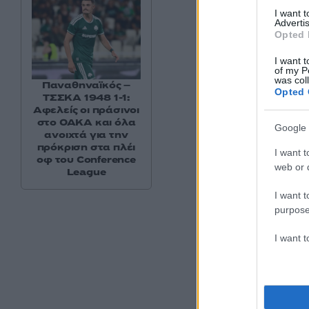
I want 
Advertis
Opted 
I want t
of my P
was col
Παναθηναϊκός –
Opted 
ΤΣΣΚΑ 1948 1-1:
Αφελείς οι πράσινοι
στο ΟΑΚΑ και όλα
Google 
Η δημο
ανοιχτά για την
πρόκριση στα πλέι
I want t
οφ του Conference
web or d
League
I want t
purpose
I want 