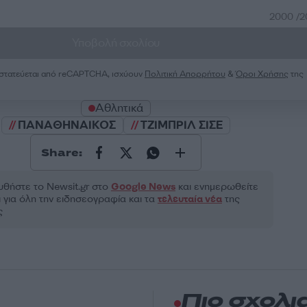
2000 /
Υποβολή σχολίου
ροστατεύεται από reCAPTCHA, ισχύουν
Πολιτική Απορρήτου
&
Όροι Χρήσης
της
Αθλητικά
ΠΑΝΑΘΗΝΑΙΚΟΣ
ΤΖΙΜΠΡΙΛ ΣΙΣΕ
Share:
θήστε το Νewsit.gr στο
Google News
και ενημερωθείτε
 για όλη την ειδησεογραφία και τα
τελευταία νέα
της
ς
Πιο σχολι