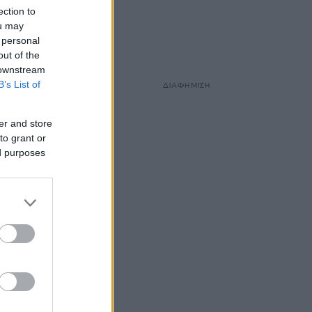
ection to
ou may
 personal
out of the
 downstream
B’s List of
ΔΙΑΦΗΜΙΣΗ
er and store
to grant or
ed purposes