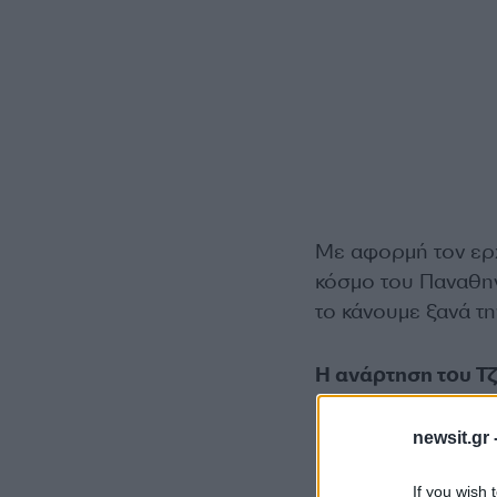
Με αφορμή τον ερχ
κόσμο του Παναθηνα
το κάνουμε ξανά τη
Η ανάρτηση του Τζ
newsit.gr 
If you wish 