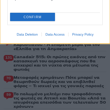
5
Καλομοίρα: Οι οικογενειακές στιγμές με
τον σύζυγό της Γιώργο Μπούσαλη στη
Σαντορίνη
CONFIRM
Πιο σχολιασμένα
Data Deletion
Data Access
Privacy Policy
Έφυγαν οι συνεργάτες, μένει η Μαρία
184
Καρυστιανού - Η επόμενη μέρα για την
«Ελπίδα για τη Δημοκρατία»
Canadair 515: Οι πρώτες εικόνες από την
131
κατασκευή του αεροσκάφους που θα
επιχειρεί και τη νύχτα στα μέτωπα της
φωτιάς
Μεταφορές χρημάτων: Πότε μπορεί να
70
θεωρηθούν δωρεές και να επιβληθεί
φόρος – Τι ισχυεί για τις γονικές παροχές
Το πολωμένο μελτέμι που τροφοδότησε
59
τις φωτιές σε Αττική και Βοιωτία: «Από τα
ισχυρότερα επεισόδια των τελευταίων 50
χρόνων»