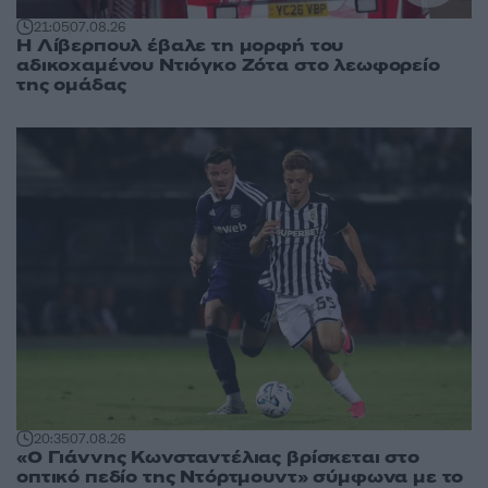
21:05
07.08.26
Η Λίβερπουλ έβαλε τη μορφή του
αδικοχαμένου Ντιόγκο Ζότα στο λεωφορείο
της ομάδας
20:35
07.08.26
«Ο Γιάννης Κωνσταντέλιας βρίσκεται στο
οπτικό πεδίο της Ντόρτμουντ» σύμφωνα με το