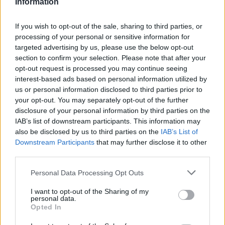
Information
If you wish to opt-out of the sale, sharing to third parties, or
50 /50
processing of your personal or sensitive information for
targeted advertising by us, please use the below opt-out
section to confirm your selection. Please note that after your
opt-out request is processed you may continue seeing
interest-based ads based on personal information utilized by
2000 /2000
us or personal information disclosed to third parties prior to
your opt-out. You may separately opt-out of the further
Υποβολή σχολίου
disclosure of your personal information by third parties on the
IAB’s list of downstream participants. This information may
Όροι Χρήσης
. Το site προστατεύεται από reCAPTCHA, ισχύουν
also be disclosed by us to third parties on the
IAB’s List of
Πολιτική Απορρήτου
&
Όροι Χρήσης
της Google.
Downstream Participants
that may further disclose it to other
Αθλητικά
third parties.
ΜΟΥΝΤΙΑΛ ΚΑΤΑΡ
ΟΦΣΑΙΝΤ
Please note that this website/app uses one or more Google
Personal Data Processing Opt Outs
services and may gather and store information including but
Share:
not limited to your visit or usage behaviour. You may click to
I want to opt-out of the Sharing of my
personal data.
grant or deny consent to Google and its third-party tags to
Opted In
Ακολουθήστε το Νewsit.gr στο
Google News
και
use your data for below specified purposes in below Google
ενημερωθείτε πρώτοι για όλη την ειδησεογραφία και τα
consent section.