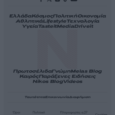
Ελλάδα
Κόσμος
Πολιτική
Οικονομία
Αθλητικά
Lifestyle
Τεχνολογία
Υγεία
Tasteit
Media
Driveit
Πρωτοσέλιδα
Γνώμη
Melas Blog
Καιρός
Παράξενες Ειδήσεις
Nikos Blog
Videos
Ταυτότητα
Επικοινωνία
Διαφήμιση
Όροι
Πολιτική
Πληροφορίες α.27
Cookies