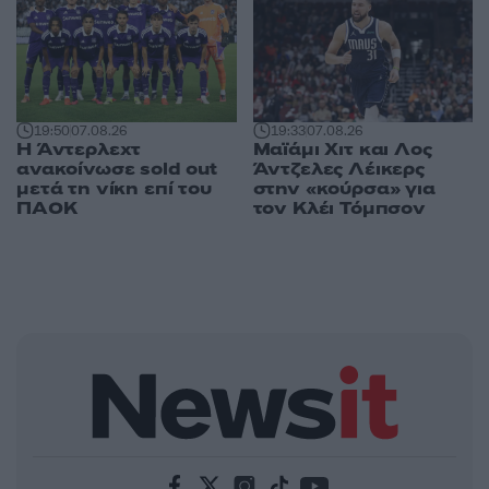
19:50
07.08.26
19:33
07.08.26
Η Άντερλεχτ
Μαϊάμι Χιτ και Λος
ανακοίνωσε sold out
Άντζελες Λέικερς
μετά τη νίκη επί του
στην «κούρσα» για
ΠΑΟΚ
τον Κλέι Τόμπσον