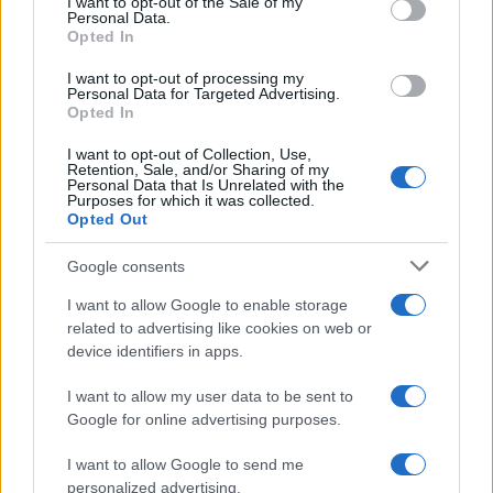
I want to opt-out of the Sale of my
τελευταία νέα
της ημέρας
Personal Data.
Opted In
I want to opt-out of processing my
Personal Data for Targeted Advertising.
Opted In
Πιο δημοφιλή
I want to opt-out of Collection, Use,
Retention, Sale, and/or Sharing of my
Personal Data that Is Unrelated with the
1
Σέρρες: Βίντεο ντοκουμέντο από το
Purposes for which it was collected.
τροχαίο με νεκρούς μητέρα και γιο – Ο
Opted Out
οδηγός του φορτηγού κατέγραψε τη
σύγκρουση
Google consents
2
Στα Χανιά για ολιγοήμερες διακοπές ο
I want to allow Google to enable storage
Κυριάκος Μητσοτάκης με την σύζυγό του
Μαρέβα
related to advertising like cookies on web or
device identifiers in apps.
3
Marfin: Η 46χρονη πήρε προθεσμία για να
απολογηθεί την Τρίτη – «Είναι αθώα,
I want to allow my user data to be sent to
συμμετείχε στη διαδήλωση όπως και
100.000 άτομα»
Google for online advertising purposes.
4
Η βαθμολογία της UEFA μετά την ήττα του
I want to allow Google to send me
ΠΑΟΚ από την Άντερλεχτ
personalized advertising.