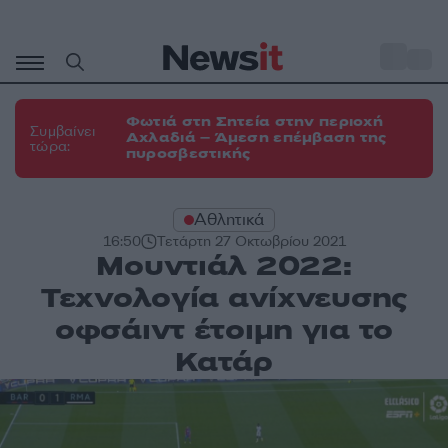
Μετάβαση
σε
o
31
περιεχόμενο
Φωτιά στη Σητεία στην περιοχή
Συμβαίνει
Αχλαδιά – Άμεση επέμβαση της
τώρα:
πυροσβεστικής
Αθλητικά
16:50
Τετάρτη 27 Οκτωβρίου 2021
Μουντιάλ 2022:
Τεχνολογία ανίχνευσης
οφσάιντ έτοιμη για το
Κατάρ