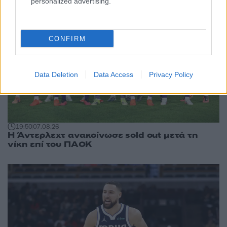
personalized advertising.
CONFIRM
Data Deletion
Data Access
Privacy Policy
19:50
07.08.26
Η Άντερλεχτ ανακοίνωσε sold out μετά τη
νίκη επί του ΠΑΟΚ