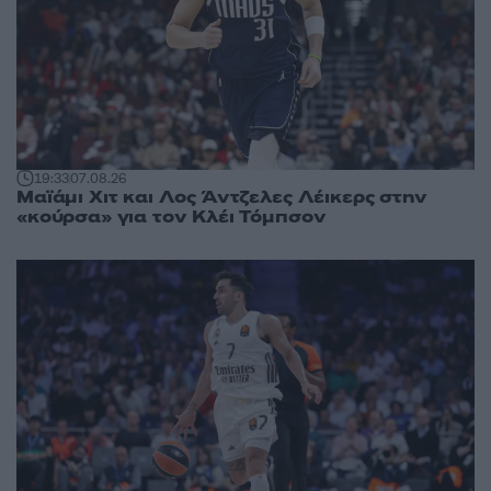
19:33
07.08.26
Μαϊάμι Χιτ και Λος Άντζελες Λέικερς στην
«κούρσα» για τον Κλέι Τόμπσον