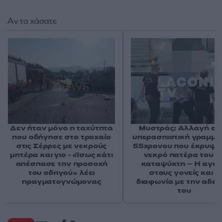
Αν τα χάσατε
Δεν ήταν μόνο η ταχύτητα
Μυστράς: Αλλαγή στ
που οδήγησε στο τροχαίο
υπερασπιστική γραμμή
στις Σέρρες με νεκρούς
55χρονου που έκρυψε
μητέρα και γιο - «Ίσως κάτι
νεκρό πατέρα του σ
απέσπασε την προσοχή
καταψύκτη – Η αγά
του οδηγού» λέει
στους γονείς και η
πραγματογνώμονας
διαφωνία με την αδε
του