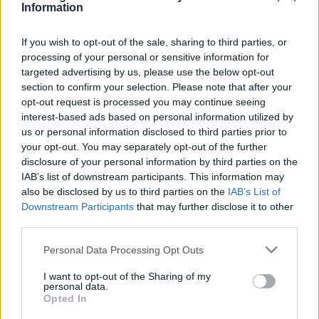
Information
3
Ο Γιάννης Φακίνος αποκάλυψε πώς έγινε
viral το τραγούδι του «Λογαριασμός» που
ερμηνεύει η Κατερίνα Λιόλιου
If you wish to opt-out of the sale, sharing to third parties, or
processing of your personal or sensitive information for
4
Σέρρες: Βίντεο ντοκουμέντο από το
targeted advertising by us, please use the below opt-out
τροχαίο με νεκρούς μητέρα και γιο – Ο
section to confirm your selection. Please note that after your
οδηγός του φορτηγού κατέγραψε τη
σύγκρουση
opt-out request is processed you may continue seeing
interest-based ads based on personal information utilized by
5
Έρχεται τριήμερο με 40άρια και ισχυρά
us or personal information disclosed to third parties prior to
μελτέμια - Οι περιοχές που θα είναι πιο
your opt-out. You may separately opt-out of the further
έντονα τα φαινόμενα
disclosure of your personal information by third parties on the
IAB’s list of downstream participants. This information may
also be disclosed by us to third parties on the
IAB’s List of
Πιο σχολιασμένα
Downstream Participants
that may further disclose it to other
third parties.
Έφυγαν οι συνεργάτες, μένει η Μαρία
184
Καρυστιανού - Η επόμενη μέρα για την
Please note that this website/app uses one or more Google
Personal Data Processing Opt Outs
«Ελπίδα για τη Δημοκρατία»
services and may gather and store information including but
not limited to your visit or usage behaviour. You may click to
I want to opt-out of the Sharing of my
Canadair 515: Οι πρώτες εικόνες από την
130
personal data.
κατασκευή του αεροσκάφους που θα
grant or deny consent to Google and its third-party tags to
Opted In
επιχειρεί και τη νύχτα στα μέτωπα της
use your data for below specified purposes in below Google
φωτιάς