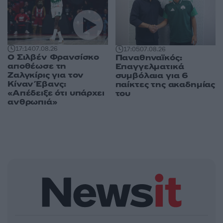
17:14
07.08.26
17:05
07.08.26
Ο Σιλβέν Φρανσίσκο
Παναθηναϊκός:
αποθέωσε τη
Επαγγελματικά
Ζαλγκίρις για τον
συμβόλαια για 6
Κίναν Έβανς:
παίκτες της ακαδημίας
«Απέδειξε ότι υπάρχει
του
ανθρωπιά»