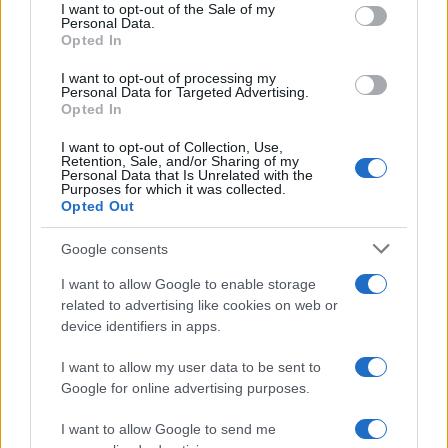
consent section.
I want to opt-out of the Sale of my
Personal Data.
Marfin: Η 46χρονη πήρε προθεσμία για
93
Opted In
να απολογηθεί την Τρίτη – «Είναι αθώα,
συμμετείχε στη διαδήλωση όπως και
100.000 άτομα»
I want to opt-out of processing my
Personal Data for Targeted Advertising.
Μεταφορές χρημάτων: Πότε μπορεί να
Opted In
70
θεωρηθούν δωρεές και να επιβληθεί
φόρος – Τι ισχυεί για τις γονικές παροχές
I want to opt-out of Collection, Use,
Retention, Sale, and/or Sharing of my
Personal Data that Is Unrelated with the
Το πολωμένο μελτέμι που τροφοδότησε
59
Purposes for which it was collected.
τις φωτιές σε Αττική και Βοιωτία: «Από τα
Opted Out
ισχυρότερα επεισόδια των τελευταίων 50
χρόνων»
Google consents
I want to allow Google to enable storage
related to advertising like cookies on web or
device identifiers in apps.
Αθλητικά:
I want to allow my user data to be sent to
Περισσότερα άρθρα
Google for online advertising purposes.
I want to allow Google to send me