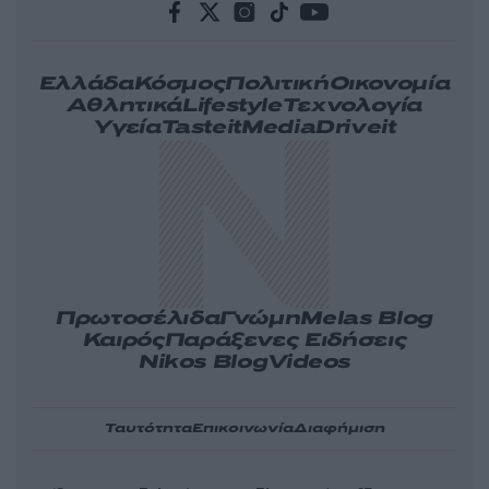
Ελλάδα
Κόσμος
Πολιτική
Οικονομία
Αθλητικά
Lifestyle
Τεχνολογία
Υγεία
Tasteit
Media
Driveit
Πρωτοσέλιδα
Γνώμη
Melas Blog
Καιρός
Παράξενες Ειδήσεις
Nikos Blog
Videos
Ταυτότητα
Επικοινωνία
Διαφήμιση