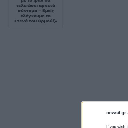
με το Ιράν θα
τελειώσει αρκετά
σύντομα – Εμείς
ελέγχουμε τα
Στενά του Ορμούζ»
newsit.gr 
If you wish 