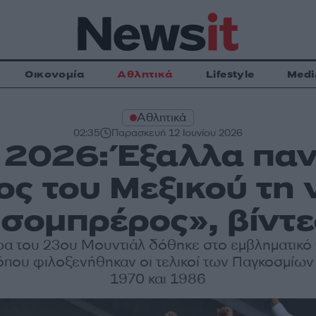
Οικονομία
Αθλητικά
Lifestyle
Medi
Αθλητικά
02:35
Παρασκευή 12 Ιουνίου 2026
 2026: Έξαλλα παν
ς του Μεξικού τη 
σομπρέρος», βίντ
ρα του 23ου Μουντιάλ δόθηκε στο εμβληματικό
 όπου φιλοξενήθηκαν οι τελικοί των Παγκοσμίω
1970 και 1986