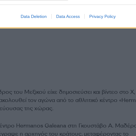
Data Deletion
Data Access
Privacy Policy
ρος του Μεξικού είχε δημοσιεύσει και βίντεο στο Χ
ρακολουθεί τον αγώνα από το αθλητικό κέντρο «Her
τεύουσας της χώρας.
κέντρο Hermanos Galeana στη Γκουστάβο Α. Μαδέρο
 έγραψε η αρχηγός του κράτους, μεταφέροντας το