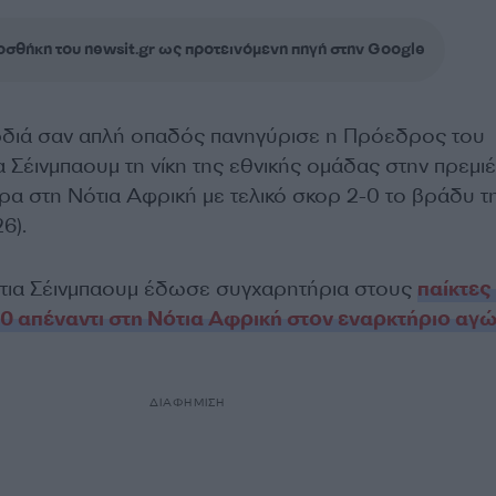
σθήκη του newsit.gr ως προτεινόμενη πηγή στην Google
ρδιά σαν απλή οπαδός πανηγύρισε η Πρόεδρος του
α Σέινμπαουμ τη νίκη της εθνικής ομάδας στην πρεμι
ρα στη Νότια Αφρική με τελικό σκορ 2-0 το βράδυ τ
6).
τια Σέινμπαουμ έδωσε συγχαρητήρια στους
παίκτες
-0 απέναντι στη Νότια Αφρική στον εναρκτήριο αγ
ΔΙΑΦΗΜΙΣΗ