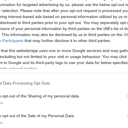
formation for targeted advertising by us, please use the below opt-out s
r selection. Please note that after your opt-out request is processed y
eing interest-based ads based on personal information utilized by us or
disclosed to third parties prior to your opt-out. You may separately opt-
losure of your personal information by third parties on the IAB’s list of
. This information may also be disclosed by us to third parties on the
IA
Participants
that may further disclose it to other third parties.
 that this website/app uses one or more Google services and may gath
ια στην Εθνική Ομάδα! Συγχαρητήρια σε όλες τις
including but not limited to your visit or usage behaviour. You may click 
υς τους Μεξικανούς», έγραψε η Σέινμπαουμ στο Χ (
 to Google and its third-party tags to use your data for below specifi
ντας τον ενθουσιασμό που προκάλεσε το αποτέλεσμα
ogle consent section.
.
l Data Processing Opt Outs
o opt-out of the Sharing of my personal data.
des a la Selección! Felicidades a todas las mexicana
In
o opt-out of the Sale of my Personal Data.
einbaum Pardo (@Claudiashein)
June 11, 2
In