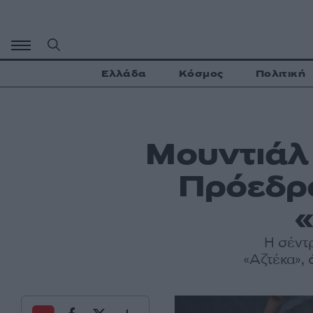
Μετάβαση
σε
περιεχόμενο
Ελλάδα
Κόσμος
Πολιτική
Μουντιάλ
Πρόεδρο
«
Η σέντ
«Αζτέκα»,