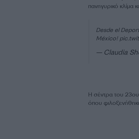
πανηγυρικό κλίμα 
Desde el Deport
México!
pic.tw
— Claudia Sh
Η σέντρα του 23ου
όπου φιλοξενήθηκα