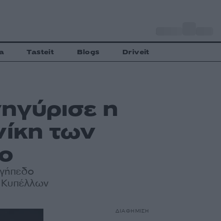
o
Αθήνα
27
C
a
Tasteit
Blogs
Driveit
ηγύρισε η
νίκη των
εο
 γήπεδο
ν Κυπέλλων
ΔΙΑΦΗΜΙΣΗ