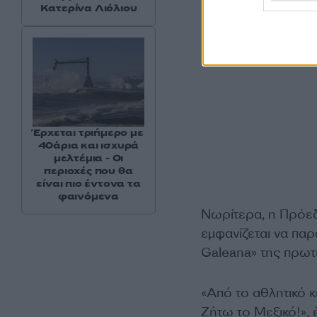
Κατερίνα Λιόλιου
Έρχεται τριήμερο με
40άρια και ισχυρά
μελτέμια - Οι
περιοχές που θα
είναι πιο έντονα τα
φαινόμενα
Νωρίτερα, η Πρόεδ
εμφανίζεται να πα
Galeana» της πρω
«Από το αθλητικό 
Ζήτω το Μεξικό!»,