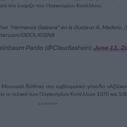
κατά την έναρξη του Παγκοσμίου Κυπέλλου.
ivo “Hermanos Galeana” en la Gustavo A. Madero. ¡
itter.com/GElOLX0SN9
einbaum Pardo (@Claudiashein)
June 11, 2
 Μουντιάλ δόθηκε στο εμβληματικό γήπεδο «Αζτέκα»
ν οι τελικοί των Παγκοσμίων Κυπέλλων 1970 και 198
ΔΙΑΦΗΜΙΣΗ