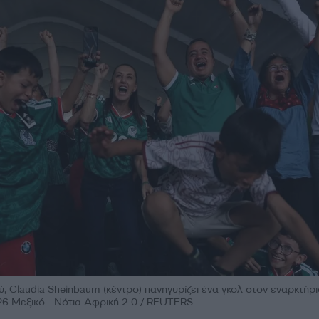
 Claudia Sheinbaum (κέντρο) πανηγυρίζει ένα γκολ στον εναρκτήρι
6 Μεξικό - Νότια Αφρική 2-0 / REUTERS