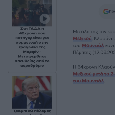
Προ
Στη ΓΑΔΑ η
Με όλη της την κα
46χρονη που
Μεξικού
, Κλαούντι
κατηγορείται για
συμμετοχή στην
του
Μουντιάλ
κόντ
τραγωδία της
Πέμπτης (12.06.202
Μαρφίν -
Μεταφέρθηκε
απευθείας από το
αεροδρόμιο
Η 64χρονη Κλαούν
Μεξικού μετά το 2
του Μουντιάλ
.
Τραμπ: «Ο πόλεμος