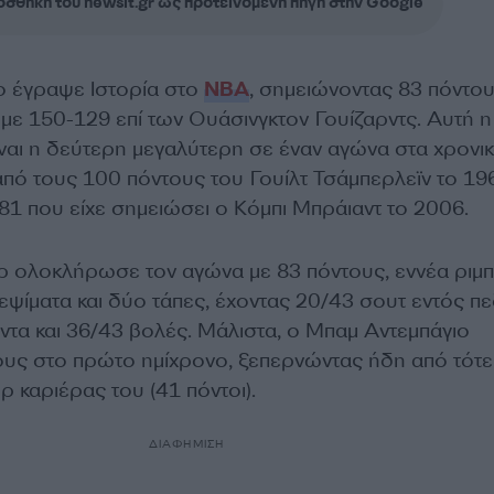
σθήκη του newsit.gr ως προτεινόμενη πηγή στην Google
ο έγραψε Ιστορία στο
ΝΒΑ
, σημειώνοντας 83 πόντου
τ με 150-129 επί των Ουάσινγκτον Γουίζαρντς. Αυτή η
ναι η δεύτερη μεγαλύτερη σε έναν αγώνα στα χρονικ
από τους 100 πόντους του Γουίλτ Τσάμπερλεϊν το 196
81 που είχε σημειώσει ο Κόμπι Μπράιαντ το 2006.
 ολοκλήρωσε τον αγώνα με 83 πόντους, εννέα ριμπ
λεψίματα και δύο τάπες, έχοντας 20/43 σουτ εντός πε
ντα και 36/43 βολές. Μάλιστα, ο Μπαμ Αντεμπάγιο
υς στο πρώτο ημίχρονο, ξεπερνώντας ήδη από τότε
 καριέρας του (41 πόντοι).
ΔΙΑΦΗΜΙΣΗ