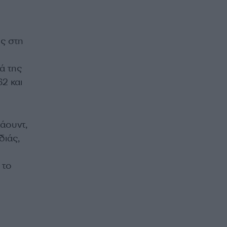
ς στη
ά της
2 και
άουντ,
διάς,
 το