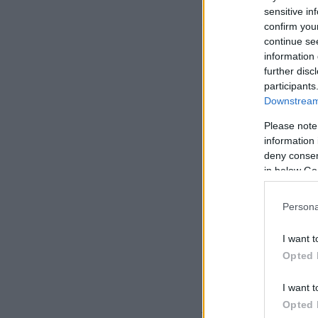
σφύριγμα της λήξη
sensitive in
συμπαίκτες του.
confirm you
continue se
information 
further disc
participants
Downstream 
Please note
information 
deny consent
in below Go
Persona
I want t
Opted 
I want t
Opted 
Λίγο μετά, στο δι