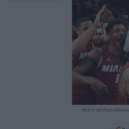
ΦΩΤΟ AP Photo/Rebecc