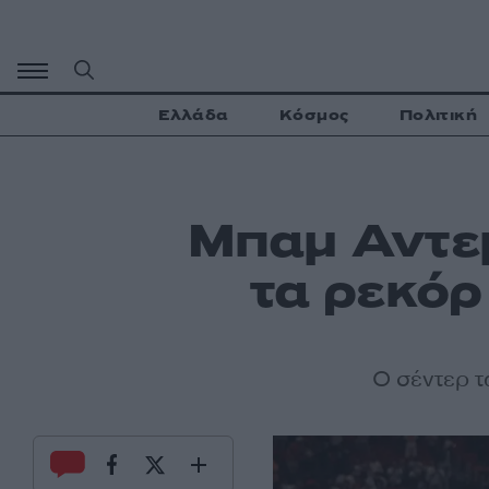
Μετάβαση
σε
περιεχόμενο
Ελλάδα
Κόσμος
Πολιτική
Μπαμ Αντεμπ
τα ρεκόρ
Ο σέντερ τ