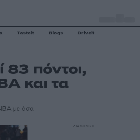
o
Αθήνα
27
C
a
Tasteit
Blogs
Driveit
ί 83 πόντοι,
BA και τα
 NBA με όσα
ΔΙΑΦΗΜΙΣΗ