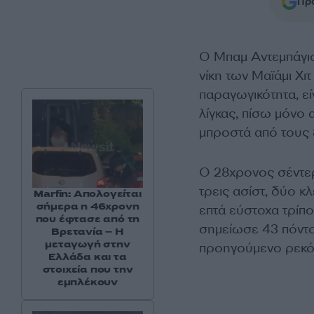
Προ
Ο Μπαμ Αντεμπάγι
νίκη των Μαϊάμι Χι
παραγωγικότητα, εί
λίγκας, πίσω μόνο 
μπροστά από τους 
Ο 28χρονος σέντερ
τρεις ασίστ, δύο κ
Marfin: Απολογείται
σήμερα η 46χρονη
επτά εύστοχα τρίπο
που έφτασε από τη
σημείωσε 43 πόντο
Βρετανία – Η
μεταγωγή στην
προηγούμενο ρεκόρ
Ελλάδα και τα
στοιχεία που την
εμπλέκουν