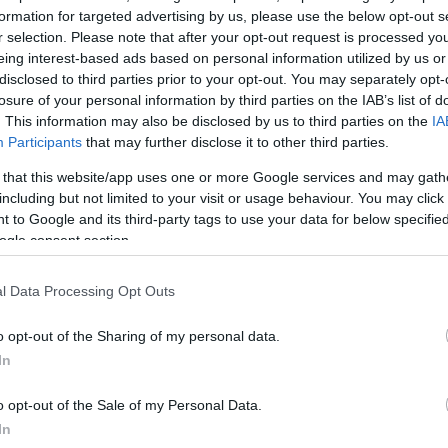
ς, ο 28χρονος μπουγελώθηκε -εντός παρκέ- από το
formation for targeted advertising by us, please use the below opt-out s
r selection. Please note that after your opt-out request is processed y
eing interest-based ads based on personal information utilized by us or
disclosed to third parties prior to your opt-out. You may separately opt-
losure of your personal information by third parties on the IAB’s list of
. This information may also be disclosed by us to third parties on the
IA
Participants
that may further disclose it to other third parties.
 that this website/app uses one or more Google services and may gath
including but not limited to your visit or usage behaviour. You may click 
 to Google and its third-party tags to use your data for below specifi
ogle consent section.
l Data Processing Opt Outs
o opt-out of the Sharing of my personal data.
In
o opt-out of the Sale of my Personal Data.
In
αδρομή προς τα αποδυτήρια, δημοσιογράφος του έδει