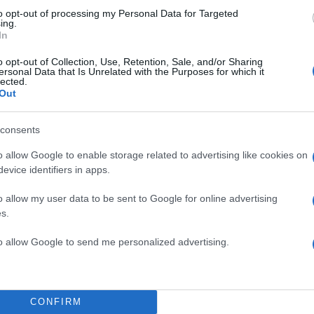
ς ξεπέρασε τον Κόμπι Μπράιαντ, με τον Μπαμ Αντεμπ
to opt-out of processing my Personal Data for Targeted
ing.
ος και να δηλώνει: “Πολλά συναισθήματα τη στιγμή 
In
ο να έχω αυτή τη στιγμή, το να γίνω μέρος της
o opt-out of Collection, Use, Retention, Sale, and/or Sharing
ρίας. Δεν ήμουν κάποιος που είχε τον τίτλο του σκόρε
ersonal Data that Is Unrelated with the Purposes for which it
lected.
και το να πετυχαίνω 83 πόντους είναι μια σημαντική
Out
ιν δεχθεί τα συγχαριτήρια του θρυλικού προπονητή, Π
consents
o allow Google to enable storage related to advertising like cookies on
ΔΙΑΦΗΜΙΣΗ
evice identifiers in apps.
o allow my user data to be sent to Google for online advertising
s.
to allow Google to send me personalized advertising.
CONFIRM