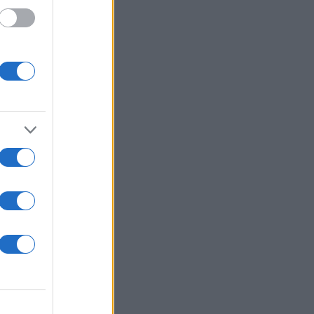
άγιο
που
ρ,
ατ