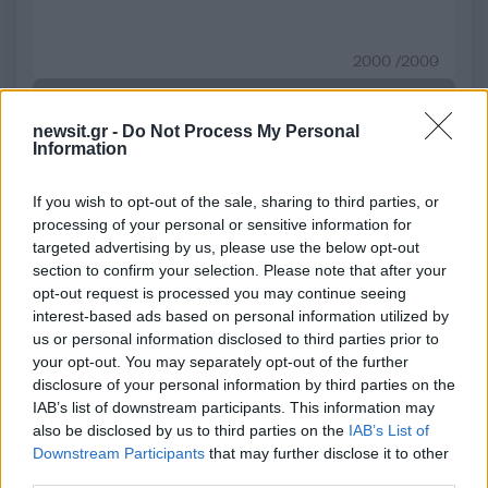
2000 /2000
Υποβολή σχολίου
newsit.gr -
Do Not Process My Personal
Information
Όροι Χρήσης
. Το site προστατεύεται από reCAPTCHA, ισχύουν
Πολιτική Απορρήτου
&
Όροι Χρήσης
της Google.
If you wish to opt-out of the sale, sharing to third parties, or
Αθλητικά
processing of your personal or sensitive information for
ΑΤΛΕΤΙΚΟ ΜΑΔΡΙΤΗΣ
ΜΠΑΡΤΣΕΛΟΝΑ
targeted advertising by us, please use the below opt-out
ΠΟΥΛΜΑΝ
section to confirm your selection. Please note that after your
opt-out request is processed you may continue seeing
Share:
interest-based ads based on personal information utilized by
us or personal information disclosed to third parties prior to
Ακολουθήστε το Νewsit.gr στο
Google News
και
your opt-out. You may separately opt-out of the further
ενημερωθείτε πρώτοι για όλη την ειδησεογραφία και τα
disclosure of your personal information by third parties on the
τελευταία νέα
της ημέρας
IAB’s list of downstream participants. This information may
also be disclosed by us to third parties on the
IAB’s List of
Downstream Participants
that may further disclose it to other
third parties.