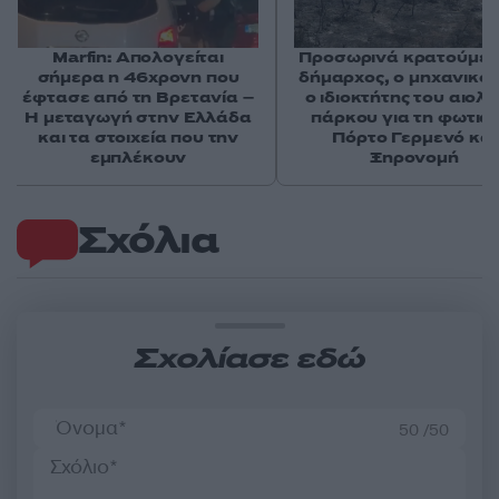
Marfin: Απολογείται
Προσωρινά κρατούμεν
σήμερα η 46χρονη που
δήμαρχος, ο μηχανικός
έφτασε από τη Βρετανία –
ο ιδιοκτήτης του αιολι
Η μεταγωγή στην Ελλάδα
πάρκου για τη φωτιά 
και τα στοιχεία που την
Πόρτο Γερμενό και
εμπλέκουν
Ξηρονομή
Σχόλια
Σχολίασε εδώ
50 /50