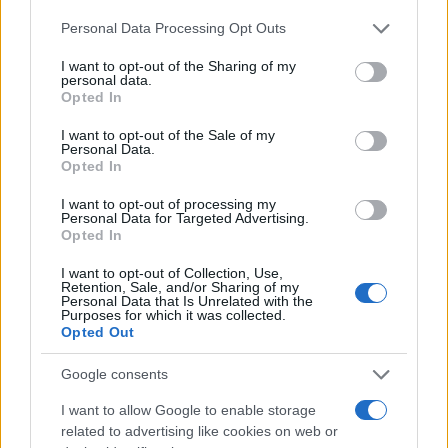
Please note that this website/app uses one or more Google
Personal Data Processing Opt Outs
Πιο δημοφιλή
services and may gather and store information including but
not limited to your visit or usage behaviour. You may click to
I want to opt-out of the Sharing of my
personal data.
1
grant or deny consent to Google and its third-party tags to
Συγκίνηση στο τελευταίο αντίο στον Λάκη
Opted In
Χαλκιά: Με την «Φάμπρικα», λαούτο και
use your data for below specified purposes in below Google
κλαρίνα αποχαιρέτησαν την εμβληματική
consent section.
I want to opt-out of the Sale of my
φωνή της μεταπολίτευσης
Personal Data.
Opted In
2
Ο Κώστας Σαμαράς δημοσίευσε μία παιδική
φωτογραφία για την επέτειο θανάτου της
I want to opt-out of processing my
αδελφής του, Λένας
Personal Data for Targeted Advertising.
Opted In
3
Δολοφονία Βρετανίδας στην Κυψέλη: Οι
δύο καταθέσεις «κλειδί» της συζύγου του
I want to opt-out of Collection, Use,
26χρονου Αφγανού – Το στίγμα του
Retention, Sale, and/or Sharing of my
κινητού, η θεία από την Ινδία και τα
Personal Data that Is Unrelated with the
απειλητικά μηνύματα
Purposes for which it was collected.
Opted Out
4
Canadair 515: Οι πρώτες εικόνες από την
κατασκευή του αεροσκάφους που θα
επιχειρεί και τη νύχτα στα μέτωπα της
Google consents
φωτιάς
I want to allow Google to enable storage
5
«Αφιέρωσε τη ζωή της στο να βοηθά
related to advertising like cookies on web or
ανθρώπους που είχαν ανάγκη» - Η πρώτη