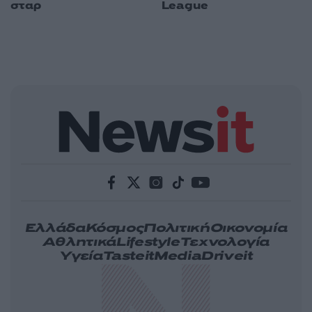
σταρ
League
Ελλάδα
Κόσμος
Πολιτική
Οικονομία
Αθλητικά
Lifestyle
Τεχνολογία
Υγεία
Tasteit
Media
Driveit