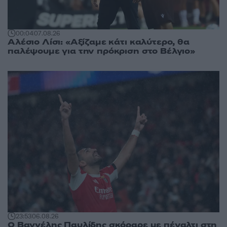
00:04
07.08.26
Αλέσιο Λίσι: «Αξίζαμε κάτι καλύτερο, θα
παλέψουμε για την πρόκριση στο Βέλγιο»
23:53
06.08.26
Ο Βαγγέλης Παυλίδης σκόραρε με πέναλτι στη