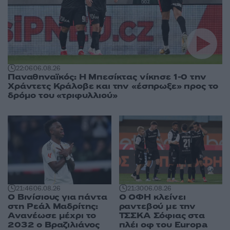
22:06
06.08.26
Παναθηναϊκός: Η Μπεσίκτας νίκησε 1-0 την
Χράντετς Κράλοβε και την «έσπρωξε» προς το
δρόμο του «τριφυλλιού»
21:46
06.08.26
21:30
06.08.26
Ο Βινίσιους για πάντα
Ο ΟΦΗ κλείνει
στη Ρεάλ Μαδρίτης:
ραντεβού με την
Ανανέωσε μέχρι το
ΤΣΣΚΑ Σόφιας στα
2032 ο Βραζιλιάνος
πλέι οφ του Europa