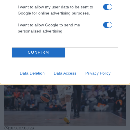
I want to allow my user data to be sent to
Google for online advertising purposes.
Αθλητικά:
I want to allow Google to send me
personalized advertising.
Περισσότερα άρθρα
CONFIRM
Data Deletion
Data Access
Privacy Policy
18:56
07.08.26