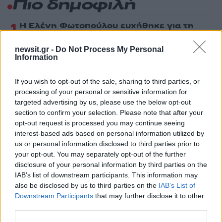
Πιο δημοφιλή
1
Η Ελένη Φωτοπούλου ευχήθηκε για τη
γιορτή του Άκη Παυλόπουλου: «Δεκαπέντε
χρόνια μου διδάσκει υπομονή και αγάπη»
newsit.gr -
Do Not Process My Personal
2
Information
Αριστοτέλης Δαμίγος: Στο Αποτεφρωτήριο
Ριτσώνας το «ύστατο χαίρε» στον Έλληνα
σύνδεσμο του ελικοπτέρου που έπεσε στην
If you wish to opt-out of the sale, sharing to third parties, or
Ψάθα
processing of your personal or sensitive information for
3
Η Αγγελική Ηλιάδη περιγράφει το θαύμα
targeted advertising by us, please use the below opt-out
που έζησε και πώς είδε τον Χριστό μπροστά
section to confirm your selection. Please note that after your
της: «Ήταν ό,τι πιο όμορφο έχω δει στη ζωή
opt-out request is processed you may continue seeing
μου»
interest-based ads based on personal information utilized by
4
Ο Γιάννης Φακίνος αποκάλυψε πώς έγινε
us or personal information disclosed to third parties prior to
viral το τραγούδι του «Λογαριασμός» που
your opt-out. You may separately opt-out of the further
ερμηνεύει η Κατερίνα Λιόλιου
disclosure of your personal information by third parties on the
5
Σέρρες: Βίντεο ντοκουμέντο από το
IAB’s list of downstream participants. This information may
τροχαίο με νεκρούς μητέρα και γιο – Ο
also be disclosed by us to third parties on the
IAB’s List of
οδηγός του φορτηγού κατέγραψε τη
Downstream Participants
that may further disclose it to other
σύγκρουση
third parties.