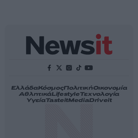
Ελλάδα
Κόσμος
Πολιτική
Οικονομία
Αθλητικά
Lifestyle
Τεχνολογία
Υγεία
Tasteit
Media
Driveit