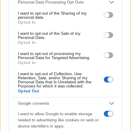
Please note that this website/app uses one or more Google
Personal Data Processing Opt Outs
Πιο σχολιασμένα
services and may gather and store information including but
not limited to your visit or usage behaviour. You may click to
I want to opt-out of the Sharing of my
personal data.
grant or deny consent to Google and its third-party tags to
Έφυγαν οι συνεργάτες, μένει η Μαρία
184
Opted In
Καρυστιανού - Η επόμενη μέρα για την
use your data for below specified purposes in below Google
«Ελπίδα για τη Δημοκρατία»
consent section.
I want to opt-out of the Sale of my
Personal Data.
Canadair 515: Οι πρώτες εικόνες από την
130
Opted In
κατασκευή του αεροσκάφους που θα
επιχειρεί και τη νύχτα στα μέτωπα της
I want to opt-out of processing my
φωτιάς
Personal Data for Targeted Advertising.
Opted In
Marfin: Η 46χρονη πήρε προθεσμία για
92
να απολογηθεί την Τρίτη – «Είναι αθώα,
συμμετείχε στη διαδήλωση όπως και
I want to opt-out of Collection, Use,
Retention, Sale, and/or Sharing of my
100.000 άτομα»
Personal Data that Is Unrelated with the
Purposes for which it was collected.
Μεταφορές χρημάτων: Πότε μπορεί να
70
Opted Out
θεωρηθούν δωρεές και να επιβληθεί
φόρος – Τι ισχυεί για τις γονικές παροχές
Google consents
Το πολωμένο μελτέμι που τροφοδότησε
59
τις φωτιές σε Αττική και Βοιωτία: «Από τα
I want to allow Google to enable storage
ισχυρότερα επεισόδια των τελευταίων 50
related to advertising like cookies on web or
χρόνων»
device identifiers in apps.