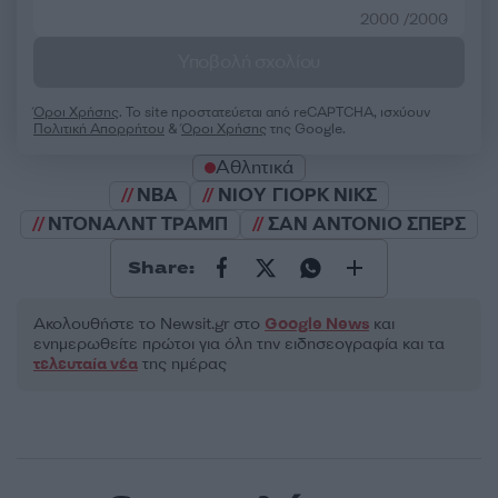
2000 /2000
Υποβολή σχολίου
Όροι Χρήσης
. Το site προστατεύεται από reCAPTCHA, ισχύουν
Πολιτική Απορρήτου
&
Όροι Χρήσης
της Google.
Αθλητικά
NBA
ΝΙΟΥ ΓΙΟΡΚ ΝΙΚΣ
ΝΤΟΝΑΛΝΤ ΤΡΑΜΠ
ΣΑΝ ΑΝΤΟΝΙΟ ΣΠΕΡΣ
Share:
Ακολουθήστε το Νewsit.gr στο
Google News
και
ενημερωθείτε πρώτοι για όλη την ειδησεογραφία και τα
τελευταία νέα
της ημέρας