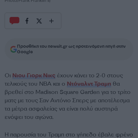
Photo/Frank Franklin II)
Προσθήκη του newsit.gr ως προτεινόμενη πηγή στην
Google
Οι
Νιου Γιορκ Νικς
έχουν κάνει το 2-0 στους
τελικούς του NBA και ο
Ντόναλντ Τραμπ
θα
βρεθεί στο Madison Square Garden για το τρίτο
ματς με τους Σαν Αντόνιο Σπερς με αποτέλεσμα
τα μέτρα ασφαλείας να είναι πολύ αυστηρά
ενόψει του αγώνα.
Η παρουσία του Τραμπ στο γήπεδο έβαλε φρένο