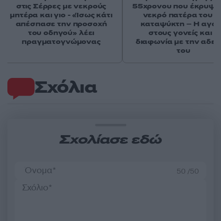
στις Σέρρες με νεκρούς
55χρονου που έκρυψε
μητέρα και γιο - «Ίσως κάτι
νεκρό πατέρα του σ
απέσπασε την προσοχή
καταψύκτη – Η αγά
του οδηγού» λέει
στους γονείς και η
πραγματογνώμονας
διαφωνία με την αδε
του
Σχόλια
Σχολίασε εδώ
50 /50