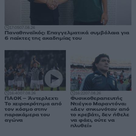
17:05
07.08.26
Παναθηναϊκός: Επαγγελματικά συμβόλαια για
6 παίκτες της ακαδημίας του
16:40
07.08.26
16:22
07.08.26
ΠΑΟΚ – Άντερλεχτ:
Φυσικοθεραπευτής
Το χειροκρότημα από
Ντιέγκο Μαραντόνα:
τον κόσμο στην
«Δεν σηκωνόταν από
παρακάμερα του
το κρεβάτι, δεν ήθελε
αγώνα
να φάει, ούτε να
πλυθεί»