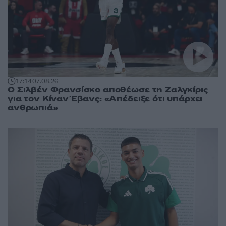
17:14
07.08.26
Ο Σιλβέν Φρανσίσκο αποθέωσε τη Ζαλγκίρις
για τον Κίναν Έβανς: «Απέδειξε ότι υπάρχει
ανθρωπιά»