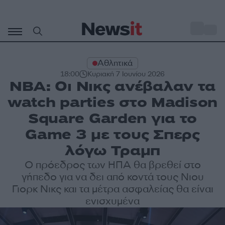
Μετάβαση
σε
o
34
περιεχόμενο
Αθλητικά
18:00
Κυριακή 7 Ιουνίου 2026
NBA: Οι Νικς ανέβαλαν τα
watch parties στο Madison
Square Garden για το
Game 3 με τους Σπερς
λόγω Τραμπ
Ο πρόεδρος των ΗΠΑ θα βρεθεί στο
γήπεδο για να δει από κοντά τους Νιου
Γιορκ Νικς και τα μέτρα ασφαλείας θα είναι
ενισχυμένα