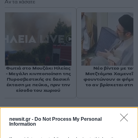
Αν τα χάσατε
Φωτιά στο Μουζάκι Ηλείας
Νέο βίντεο με τον
- Μεγάλη κινητοποίηση της
Μοτζτάμπα Χαμενεΐ 
Πυροσβεστικής σε δασική
φουντώνουν οι φήμες 
έκταση με πεύκα, πριν την
το αν βρίσκεται στη 
είσοδο του χωριού
Σχόλια
newsit.gr -
Do Not Process My Personal
Information