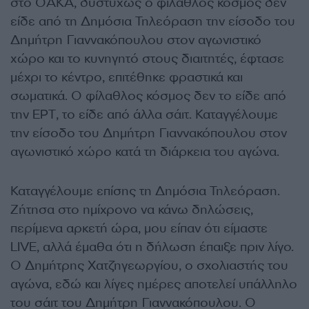
στο ΟΑΚΑ, δυστυχώς ο φίλαθλος κόσμος δεν
είδε από τη Δημόσια Τηλεόραση την είσοδο του
Δημήτρη Γιαννακόπουλου στον αγωνιστικό
χώρο και το κυνηγητό στους διαιτητές, έφτασε
μέχρι το κέντρο, επιτέθηκε φραστικά και
σωματικά. Ο φίλαθλος κόσμος δεν το είδε από
την ΕΡΤ, το είδε από άλλα σάιτ. Καταγγέλουμε
την είσοδο του Δημήτρη Γιαννακόπουλου στον
αγωνιστικό χώρο κατά τη διάρκεια του αγώνα.
Καταγγέλουμε επίσης τη Δημόσια Τηλεόραση.
Ζήτησα στο ημίχρονο να κάνω δηλώσεις,
περίμενα αρκετή ώρα, μου είπαν ότι είμαστε
LIVE, αλλά έμαθα ότι η δήλωση έπαιξε πριν λίγο.
Ο Δημήτρης Χατζηγεωργίου, ο σχολιαστής του
αγώνα, εδώ και λίγες ημέρες αποτελεί υπάλληλο
του σάιτ του Δημήτρη Γιαννακόπουλου. Ο