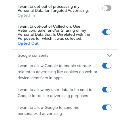
Share:
I want to opt-out of processing my
Personal Data for Targeted Advertising.
Opted In
Ακολουθήστε το Νewsit.gr στο
Google News
και
ενημερωθείτε πρώτοι για όλη την ειδησεογραφία και τα
I want to opt-out of Collection, Use,
τελευταία νέα
της ημέρας
Retention, Sale, and/or Sharing of my
Personal Data that Is Unrelated with the
Purposes for which it was collected.
Opted Out
Google consents
Πιο δημοφιλή
I want to allow Google to enable storage
related to advertising like cookies on web or
1
Κωνσταντίνος Αργυρός και Αλεξάνδρα
device identifiers in apps.
Νίκα κάνουν διακοπές με πολυτελές γιοτ
με τα δύο παιδιά τους
I want to allow my user data to be sent to
2
Google for online advertising purposes.
Ελίζαμπεθ Ελέτσι και Νεκτάριος Λεμονίδης
πήγαν στον Άγιο Νεκτάριο Βούλας για να
πάρουν την ευχή για τον γιο τους
I want to allow Google to send me
personalized advertising.
3
Ηφαίστειο Σαντορίνης: Ένας 15χρονος που
δεν πρόλαβε να ξεφύγει από το τσουνάμι
μπορεί να αλλάξει τη χρονολογία της