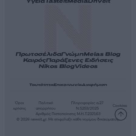
Υγεία
Tasteit
Media
Driveit
Πρωτοσέλιδα
Γνώμη
Melas Blog
Καιρός
Παράξενες Ειδήσεις
Nikos Blog
Videos
Ταυτότητα
Επικοινωνία
Διαφήμιση
Όροι
Πολιτική
Πληροφορίες α.27
Cookies
χρήσης
απορρήτου
Ν.5253/2025
Αριθμός Πιστοποίησης Μ.Η.Τ.232163
© 2026 newsit.gr. Με επιφύλαξη κάθε νομίμου δικαιώματος.