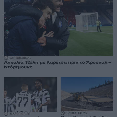
16:18
09.08.26
Αγκαλιά Τζόλη με Καρέτσα πριν το Άρσεναλ –
Ντόρτμουντ
15:23
09.08.26
15:53
09.08.26