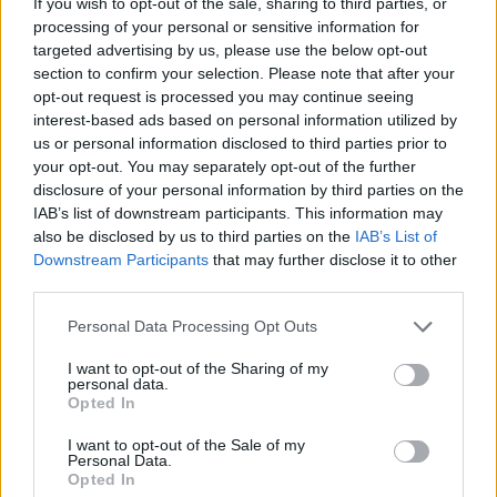
If you wish to opt-out of the sale, sharing to third parties, or
Σχολίασε εδώ
processing of your personal or sensitive information for
targeted advertising by us, please use the below opt-out
section to confirm your selection. Please note that after your
opt-out request is processed you may continue seeing
50 /50
interest-based ads based on personal information utilized by
us or personal information disclosed to third parties prior to
your opt-out. You may separately opt-out of the further
disclosure of your personal information by third parties on the
IAB’s list of downstream participants. This information may
2000 /2000
also be disclosed by us to third parties on the
IAB’s List of
Downstream Participants
that may further disclose it to other
Υποβολή σχολίου
third parties.
Please note that this website/app uses one or more Google
Όροι Χρήσης
. Το site προστατεύεται από reCAPTCHA, ισχύουν
Personal Data Processing Opt Outs
Πολιτική Απορρήτου
&
Όροι Χρήσης
της Google.
services and may gather and store information including but
not limited to your visit or usage behaviour. You may click to
I want to opt-out of the Sharing of my
Αθλητικά
personal data.
grant or deny consent to Google and its third-party tags to
Opted In
ΔΗΜΗΤΡΗΣ ΓΙΑΝΝΑΚΟΠΟΥΛΟΣ
use your data for below specified purposes in below Google
ΛΕΠΕΝΙΩΤΗΣ
ΟΛΥΜΠΙΑΚΟΣ
consent section.
I want to opt-out of the Sale of my
Personal Data.
ΠΑΝΑΘΗΝΑΙΚΟΣ
Opted In