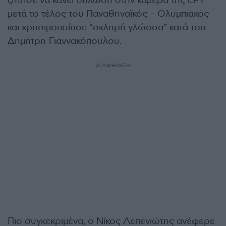
ζήτησε να κάνει δήλωση στην κάμερα της ΕΡΤ
μετά το τέλος του Παναθηναϊκός – Ολυμπιακός
και χρησιμοποίησε “σκληρή γλώσσα” κατά του
Δημήτρη Γιαννακόπουλου.
ΔΙΑΦΗΜΙΣΗ
Πιο συγκεκριμένα, ο Νίκος Λεπενιώτης ανέφερε