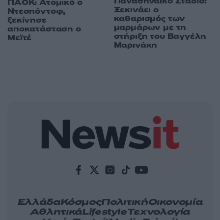
Παναθηναϊκό Στάδιο:
ΠΑΟΚ: Ατομικό ο
Ξεκινάει ο
Ντεσπόντοφ,
καθαρισμός των
ξεκίνησε
μαρμάρων με τη
αποκατάσταση ο
στήριξη του Βαγγέλη
Μεϊτέ
Μαρινάκη
Ελλάδα
Κόσμος
Πολιτική
Οικονομία
Αθλητικά
Lifestyle
Τεχνολογία