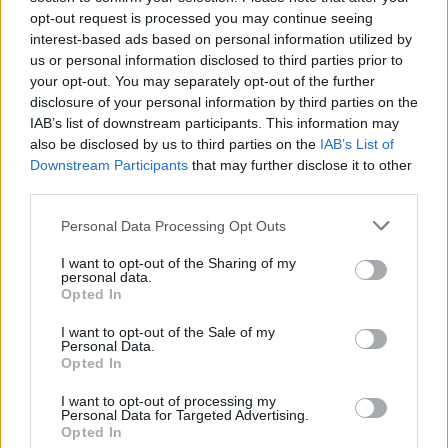
50 /50
opt-out request is processed you may continue seeing
interest-based ads based on personal information utilized by
us or personal information disclosed to third parties prior to
your opt-out. You may separately opt-out of the further
disclosure of your personal information by third parties on the
2000 /2000
IAB’s list of downstream participants. This information may
also be disclosed by us to third parties on the
IAB’s List of
Υποβολή σχολίου
Downstream Participants
that may further disclose it to other
third parties.
Όροι Χρήσης
. Το site προστατεύεται από reCAPTCHA, ισχύουν
Πολιτική Απορρήτου
&
Όροι Χρήσης
της Google.
Please note that this website/app uses one or more Google
Personal Data Processing Opt Outs
services and may gather and store information including but
Αθλητικά
not limited to your visit or usage behaviour. You may click to
I want to opt-out of the Sharing of my
ΕΛΛΑΔΑ
ΕΡΓΚΙΝ ΑΤΑΜΑΝ
personal data.
grant or deny consent to Google and its third-party tags to
Opted In
ΠΑΝΑΘΗΝΑΙΚΟΣ
use your data for below specified purposes in below Google
consent section.
I want to opt-out of the Sale of my
Share:
Personal Data.
Opted In
Ακολουθήστε το Νewsit.gr στο
Google News
και
I want to opt-out of processing my
ενημερωθείτε πρώτοι για όλη την ειδησεογραφία και τα
Personal Data for Targeted Advertising.
τελευταία νέα
της ημέρας
Opted In