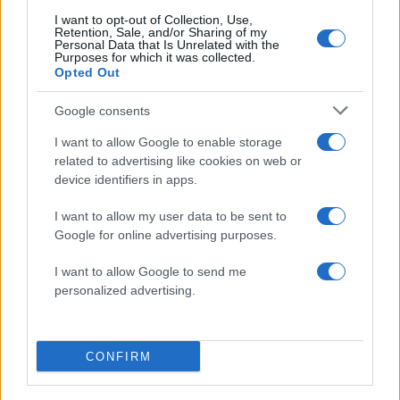
I want to opt-out of Collection, Use,
Retention, Sale, and/or Sharing of my
Personal Data that Is Unrelated with the
Purposes for which it was collected.
Opted Out
Πιο δημοφιλή
Google consents
1
Αυγερινός, Μουτσάτσου και ακόμη 20
I want to allow Google to enable storage
πρώην στελέχη κατά Καρυστιανού: «Δεν
related to advertising like cookies on web or
αποχωρήσαμε για καρέκλες», αιχμές για
device identifiers in apps.
«συγκεντρωτικό μοντέλο»
2
Στη Βρετανία στελέχη του ελληνικού FBI
I want to allow my user data to be sent to
για να παραλάβουν την 46χρονη για την
Google for online advertising purposes.
τραγωδία της Μαρφίν - Η διαδικασία που
θα ακολουθηθεί
I want to allow Google to send me
3
Ψάθα: «Δεν υπήρξε τεχνικό πρόβλημα με
personalized advertising.
τα δύο ελικόπτερα» κατέθεσαν ο Βρετανός
χειριστής και ο Έλληνας διερμηνέας
4
Μητσοτάκης στην υπογραφή συμφωνίας
CONFIRM
για την ηλεκτρική διασύνδεση Ελλάδας –
Κύπρου: «Ισχυρή ψήφος εμπιστοσύνης» η
είσοδος της Meridiam στην GSI