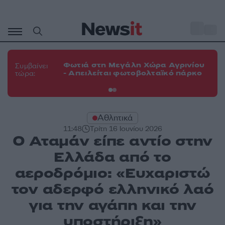
Μετάβαση
σε
o
33
περιεχόμενο
Φω
Φωτιά στη Μεγάλη Χώρα Αγρινίου
Συμβαίνει
πε
- Απειλείται φωτοβολταϊκό πάρκο
τώρα:
εν
Αθλητικά
11:48
Τρίτη 16 Ιουνίου 2026
Ο Αταμάν είπε αντίο στην
Ελλάδα από το
αεροδρόμιο: «Ευχαριστώ
τον αδερφό ελληνικό λαό
για την αγάπη και την
υποστήριξη»