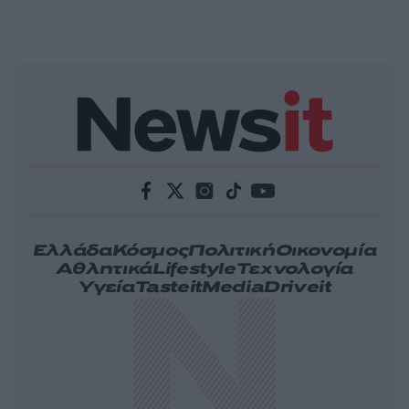
Ελλάδα
Κόσμος
Πολιτική
Οικονομία
Αθλητικά
Lifestyle
Τεχνολογία
Υγεία
Tasteit
Media
Driveit