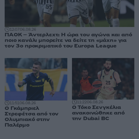
12:07
06.08.26
ΠΑΟΚ – Άντερλεχτ: Η ώρα του αγώνα και από
ποιο κανάλι μπορείτε να δείτε τη «μάχη» για
τον 3ο προκριματικό του Europa League
11:22
06.08.26
11:51
06.08.26
Ο Τόκο Σενγκέλια
Ο Γκάμπριελ
ανακοινώθηκε από
Στρεφέτσα από τον
την Dubai BC
Ολυμπιακό στην
Παλέρμο