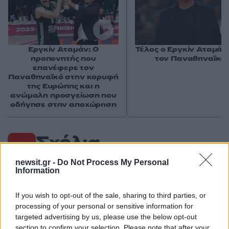
Εργκίν Αταμάν: Ο
Τέλος ο Εργκίν Αταμάν
προπονητής που
τον Παναθηναϊκό
επανέφερε τον
Παναθηναϊκό στην κορυφή
της Ευρώπης και η
ανώμαλη προσγείωση που
οδήγησε στην αποχώρηση
Σχόλια
newsit.gr -
Do Not Process My Personal
Information
Σχολίασε εδώ
If you wish to opt-out of the sale, sharing to third parties, or
processing of your personal or sensitive information for
targeted advertising by us, please use the below opt-out
section to confirm your selection. Please note that after your